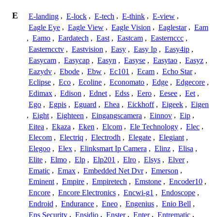
E
E-landing
,
E-lock
,
E-tech
,
E-think
,
E-view
,
Eagle Eye
,
Eagle View
,
Eagle Vision
,
Eaglestar
,
Eam
,
Eamo
,
Eardatech
,
East
,
Eastcam
,
Easternccc
,
Easterncctv
,
Eastvision
,
Easy
,
Easy Ip
,
Easy4ip
,
Easycam
,
Easycap
,
Easyn
,
Easyse
,
Easytao
,
Easyz
,
Eazydv
,
Ebode
,
Ebw
,
Ec101
,
Ecam
,
Echo Star
,
Eclipse
,
Eco
,
Ecoline
,
Economato
,
Edge
,
Edgecore
,
Edimax
,
Edison
,
Ednet
,
Edss
,
Eero
,
Eesee
,
Eet
,
Ego
,
Egpis
,
Eguard
,
Ehea
,
Eickhoff
,
Eigeek
,
Eigen
,
Eight
,
Eighteen
,
Eingangscamera
,
Einnov
,
Eip
,
Eitea
,
Ekaza
,
Eken
,
Elcom
,
Ele Technology
,
Elec
,
Elecom
,
Electriq
,
Electrodh
,
Elegate
,
Elegiant
,
Elegoo
,
Elex
,
Elinksmart Ip Camera
,
Elinz
,
Elisa
,
Elite
,
Elmo
,
Elp
,
Elp201
,
Elro
,
Elsys
,
Elver
,
Ematic
,
Emax
,
Embedded Net Dvr
,
Emerson
,
Eminent
,
Empire
,
Empiretech
,
Emstone
,
Encoder10
,
Encore
,
Encore Electronics
,
Encwi-g1
,
Endoscope
,
Endroid
,
Endurance
,
Eneo
,
Engenius
,
Enio Bell
,
Ens Security
,
Ensidio
,
Enster
,
Enter
,
Entrematic
,