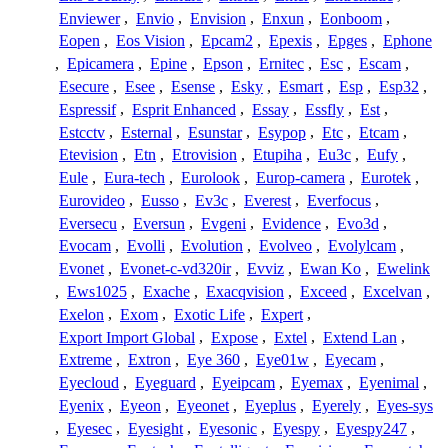
Enviewer
,
Envio
,
Envision
,
Enxun
,
Eonboom
,
Eopen
,
Eos Vision
,
Epcam2
,
Epexis
,
Epges
,
Ephone
,
Epicamera
,
Epine
,
Epson
,
Ernitec
,
Esc
,
Escam
,
Esecure
,
Esee
,
Esense
,
Esky
,
Esmart
,
Esp
,
Esp32
,
Espressif
,
Esprit Enhanced
,
Essay
,
Essfly
,
Est
,
Estcctv
,
Esternal
,
Esunstar
,
Esypop
,
Etc
,
Etcam
,
Etevision
,
Etn
,
Etrovision
,
Etupiha
,
Eu3c
,
Eufy
,
Eule
,
Eura-tech
,
Eurolook
,
Europ-camera
,
Eurotek
,
Eurovideo
,
Eusso
,
Ev3c
,
Everest
,
Everfocus
,
Eversecu
,
Eversun
,
Evgeni
,
Evidence
,
Evo3d
,
Evocam
,
Evolli
,
Evolution
,
Evolveo
,
Evolylcam
,
Evonet
,
Evonet-c-vd320ir
,
Evviz
,
Ewan Ko
,
Ewelink
,
Ews1025
,
Exache
,
Exacqvision
,
Exceed
,
Excelvan
,
Exelon
,
Exom
,
Exotic Life
,
Expert
,
Export Import Global
,
Expose
,
Extel
,
Extend Lan
,
Extreme
,
Extron
,
Eye 360
,
Eye01w
,
Eyecam
,
Eyecloud
,
Eyeguard
,
Eyeipcam
,
Eyemax
,
Eyenimal
,
Eyenix
,
Eyeon
,
Eyeonet
,
Eyeplus
,
Eyerely
,
Eyes-sys
,
Eyesec
,
Eyesight
,
Eyesonic
,
Eyespy
,
Eyespy247
,