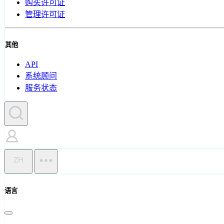
购买许可证
管理许可证
其他
API
系统顾问
服务状态
ZH
语言