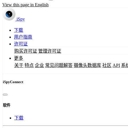
View this page in English
iSpy
下载
用户指南
许可证
购买许可证
管理许可证
更多
关于
特点
企业
常见问题解答
摄像头数据库
社区
API
系
iSpyConnect
软件
下载