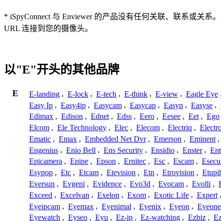
* iSpyConnect 与 Enviewer 的产品没有任何
URL 连接到您的摄像头。
以"E"开头的其他品牌
E
E-landing
,
E-lock
,
E-tech
,
E-think
,
E-view
,
Eagle Eye
Easy Ip
,
Easy4ip
,
Easycam
,
Easycap
,
Easyn
,
Easyse
,
Edimax
,
Edison
,
Ednet
,
Edss
,
Eero
,
Eesee
,
Eet
,
Ego
Elcom
,
Ele Technology
,
Elec
,
Elecom
,
Electriq
,
Electr
Ematic
,
Emax
,
Embedded Net Dvr
,
Emerson
,
Eminent
Engenius
,
Enio Bell
,
Ens Security
,
Ensidio
,
Enster
,
Ent
Epicamera
,
Epine
,
Epson
,
Ernitec
,
Esc
,
Escam
,
Esecu
Esypop
,
Etc
,
Etcam
,
Etevision
,
Etn
,
Etrovision
,
Etupi
Eversun
,
Evgeni
,
Evidence
,
Evo3d
,
Evocam
,
Evolli
,
Exceed
,
Excelvan
,
Exelon
,
Exom
,
Exotic Life
,
Expert
Eyeipcam
,
Eyemax
,
Eyenimal
,
Eyenix
,
Eyeon
,
Eyeone
Eyewatch
,
Eyseo
,
Eyu
,
Ez-ip
,
Ez-watching
,
Ezbiz
,
E