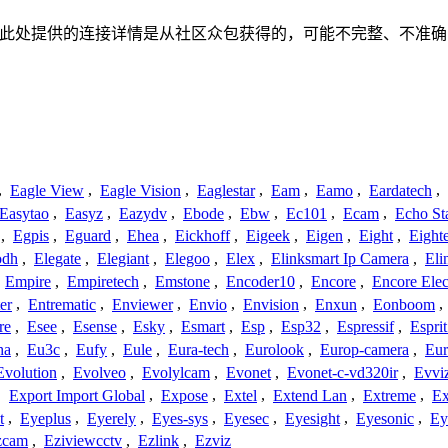
关联、联系或关系。此处提供的连接详情是从社区众包获得的，可能不完
,
Eagle View
,
Eagle Vision
,
Eaglestar
,
Eam
,
Eamo
,
Eardatech
,
Easytao
,
Easyz
,
Eazydv
,
Ebode
,
Ebw
,
Ec101
,
Ecam
,
Echo St
,
Egpis
,
Eguard
,
Ehea
,
Eickhoff
,
Eigeek
,
Eigen
,
Eight
,
Eight
odh
,
Elegate
,
Elegiant
,
Elegoo
,
Elex
,
Elinksmart Ip Camera
,
Eli
,
Empire
,
Empiretech
,
Emstone
,
Encoder10
,
Encore
,
Encore Elec
er
,
Entrematic
,
Enviewer
,
Envio
,
Envision
,
Enxun
,
Eonboom
,
re
,
Esee
,
Esense
,
Esky
,
Esmart
,
Esp
,
Esp32
,
Espressif
,
Espri
ha
,
Eu3c
,
Eufy
,
Eule
,
Eura-tech
,
Eurolook
,
Europ-camera
,
Eur
Evolution
,
Evolveo
,
Evolylcam
,
Evonet
,
Evonet-c-vd320ir
,
Evvi
,
Export Import Global
,
Expose
,
Extel
,
Extend Lan
,
Extreme
,
Ex
t
,
Eyeplus
,
Eyerely
,
Eyes-sys
,
Eyesec
,
Eyesight
,
Eyesonic
,
Ey
zcam
,
Eziviewcctv
,
Ezlink
,
Ezviz