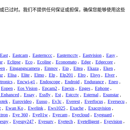
整、不准确或已过时。我们不提供任何保证或担保，确保您能够使用这些
East
,
Eastcam
,
Easternccc
,
Easterncctv
,
Eastvision
,
Easy
,
ar
,
Eclipse
,
Eco
,
Ecoline
,
Economato
,
Edge
,
Edgecore
,
een
,
Eingangscamera
,
Einnov
,
Eip
,
Eitea
,
Ekaza
,
Eken
,
nz
,
Elisa
,
Elite
,
Elmo
,
Elp
,
Elp201
,
Elro
,
Elsys
,
Elver
,
tronics
,
Encwi-g1
,
Endoscope
,
Endroid
,
Endurance
,
Eneo
,
Eopen
,
Eos Vision
,
Epcam2
,
Epexis
,
Epges
,
Ephone
,
t Enhanced
,
Essay
,
Essfly
,
Est
,
Estcctv
,
Esternal
,
Esunstar
,
otek
,
Eurovideo
,
Eusso
,
Ev3c
,
Everest
,
Everfocus
,
Eversecu
,
z
,
Ewan Ko
,
Ewelink
,
Ews1025
,
Exache
,
Exacqvision
,
tron
,
Eye 360
,
Eye01w
,
Eyecam
,
Eyecloud
,
Eyeguard
,
espy
,
Eyespy247
,
Eyesurv
,
Eyetech
,
Eyetelligent
,
Eyevision
,