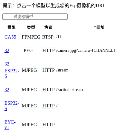
提示：点击一个模型以生成您的Esp摄像机的URL
模型
类型
协议
"网址
FFMPEG
RTSP
CA55
/11
JPEG
HTTP
32
/camera.jpg?camera=[CHANNEL]
32
,
MJPEG
HTTP
/stream
ESP32-
S
MJPEG
HTTP
32
/?action=stream
ESP32-
MJPEG
HTTP
/
S
EYE-
MJPEG
HTTP
v1