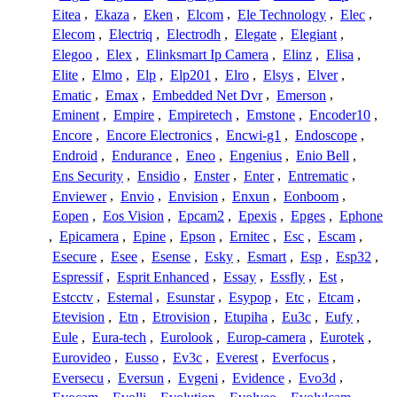
Eitea
,
Ekaza
,
Eken
,
Elcom
,
Ele Technology
,
Elec
,
Elecom
,
Electriq
,
Electrodh
,
Elegate
,
Elegiant
,
Elegoo
,
Elex
,
Elinksmart Ip Camera
,
Elinz
,
Elisa
,
Elite
,
Elmo
,
Elp
,
Elp201
,
Elro
,
Elsys
,
Elver
,
Ematic
,
Emax
,
Embedded Net Dvr
,
Emerson
,
Eminent
,
Empire
,
Empiretech
,
Emstone
,
Encoder10
,
Encore
,
Encore Electronics
,
Encwi-g1
,
Endoscope
,
Endroid
,
Endurance
,
Eneo
,
Engenius
,
Enio Bell
,
Ens Security
,
Ensidio
,
Enster
,
Enter
,
Entrematic
,
Enviewer
,
Envio
,
Envision
,
Enxun
,
Eonboom
,
Eopen
,
Eos Vision
,
Epcam2
,
Epexis
,
Epges
,
Ephone
,
Epicamera
,
Epine
,
Epson
,
Ernitec
,
Esc
,
Escam
,
Esecure
,
Esee
,
Esense
,
Esky
,
Esmart
,
Esp
,
Esp32
,
Espressif
,
Esprit Enhanced
,
Essay
,
Essfly
,
Est
,
Estcctv
,
Esternal
,
Esunstar
,
Esypop
,
Etc
,
Etcam
,
Etevision
,
Etn
,
Etrovision
,
Etupiha
,
Eu3c
,
Eufy
,
Eule
,
Eura-tech
,
Eurolook
,
Europ-camera
,
Eurotek
,
Eurovideo
,
Eusso
,
Ev3c
,
Everest
,
Everfocus
,
Eversecu
,
Eversun
,
Evgeni
,
Evidence
,
Evo3d
,