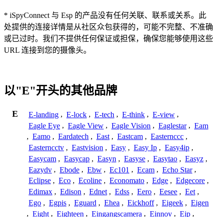
* iSpyConnect 与 Esp 的产品没有任何关联、联系或关系。此
处提供的连接详情是从社区众包获得的，可能不完整、不准确
或已过时。我们不提供任何保证或担保，确保您能够使用这些
URL 连接到您的摄像头。
以"E"开头的其他品牌
E
E-landing
,
E-lock
,
E-tech
,
E-think
,
E-view
,
Eagle Eye
,
Eagle View
,
Eagle Vision
,
Eaglestar
,
Eam
,
Eamo
,
Eardatech
,
East
,
Eastcam
,
Easternccc
,
Easterncctv
,
Eastvision
,
Easy
,
Easy Ip
,
Easy4ip
,
Easycam
,
Easycap
,
Easyn
,
Easyse
,
Easytao
,
Easyz
,
Eazydv
,
Ebode
,
Ebw
,
Ec101
,
Ecam
,
Echo Star
,
Eclipse
,
Eco
,
Ecoline
,
Economato
,
Edge
,
Edgecore
,
Edimax
,
Edison
,
Ednet
,
Edss
,
Eero
,
Eesee
,
Eet
,
Ego
,
Egpis
,
Eguard
,
Ehea
,
Eickhoff
,
Eigeek
,
Eigen
,
Eight
,
Eighteen
,
Eingangscamera
,
Einnov
,
Eip
,