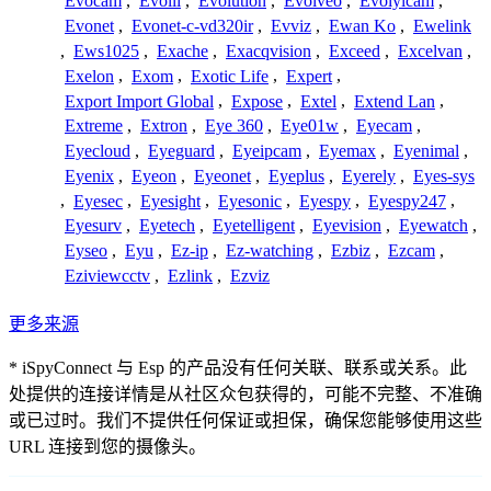
Evocam
,
Evolli
,
Evolution
,
Evolveo
,
Evolylcam
,
Evonet
,
Evonet-c-vd320ir
,
Evviz
,
Ewan Ko
,
Ewelink
,
Ews1025
,
Exache
,
Exacqvision
,
Exceed
,
Excelvan
,
Exelon
,
Exom
,
Exotic Life
,
Expert
,
Export Import Global
,
Expose
,
Extel
,
Extend Lan
,
Extreme
,
Extron
,
Eye 360
,
Eye01w
,
Eyecam
,
Eyecloud
,
Eyeguard
,
Eyeipcam
,
Eyemax
,
Eyenimal
,
Eyenix
,
Eyeon
,
Eyeonet
,
Eyeplus
,
Eyerely
,
Eyes-sys
,
Eyesec
,
Eyesight
,
Eyesonic
,
Eyespy
,
Eyespy247
,
Eyesurv
,
Eyetech
,
Eyetelligent
,
Eyevision
,
Eyewatch
,
Eyseo
,
Eyu
,
Ez-ip
,
Ez-watching
,
Ezbiz
,
Ezcam
,
Eziviewcctv
,
Ezlink
,
Ezviz
更多来源
* iSpyConnect 与 Esp 的产品没有任何关联、联系或关系。此
处提供的连接详情是从社区众包获得的，可能不完整、不准确
或已过时。我们不提供任何保证或担保，确保您能够使用这些
URL 连接到您的摄像头。