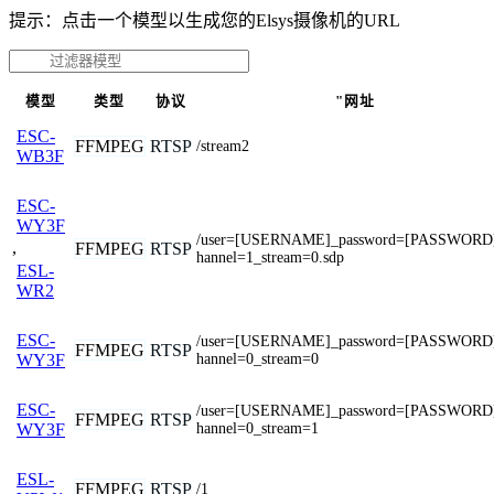
提示：点击一个模型以生成您的Elsys摄像机的URL
模型
类型
协议
"网址
ESC-
FFMPEG
RTSP
/stream2
WB3F
ESC-
WY3F
/user=[USERNAME]_password=[PASSWORD
,
FFMPEG
RTSP
hannel=1_stream=0.sdp
ESL-
WR2
ESC-
/user=[USERNAME]_password=[PASSWORD
FFMPEG
RTSP
hannel=0_stream=0
WY3F
ESC-
/user=[USERNAME]_password=[PASSWORD
FFMPEG
RTSP
hannel=0_stream=1
WY3F
ESL-
FFMPEG
RTSP
/1