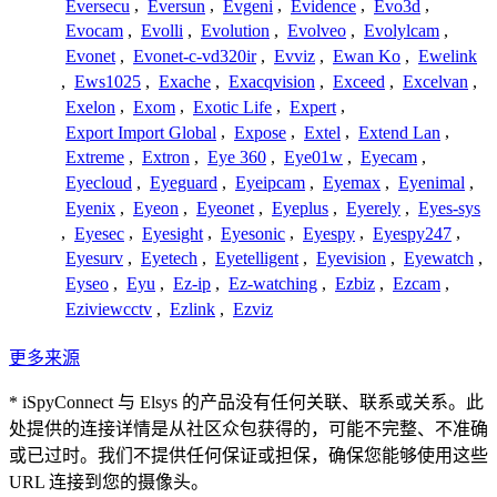
Eversecu
,
Eversun
,
Evgeni
,
Evidence
,
Evo3d
,
Evocam
,
Evolli
,
Evolution
,
Evolveo
,
Evolylcam
,
Evonet
,
Evonet-c-vd320ir
,
Evviz
,
Ewan Ko
,
Ewelink
,
Ews1025
,
Exache
,
Exacqvision
,
Exceed
,
Excelvan
,
Exelon
,
Exom
,
Exotic Life
,
Expert
,
Export Import Global
,
Expose
,
Extel
,
Extend Lan
,
Extreme
,
Extron
,
Eye 360
,
Eye01w
,
Eyecam
,
Eyecloud
,
Eyeguard
,
Eyeipcam
,
Eyemax
,
Eyenimal
,
Eyenix
,
Eyeon
,
Eyeonet
,
Eyeplus
,
Eyerely
,
Eyes-sys
,
Eyesec
,
Eyesight
,
Eyesonic
,
Eyespy
,
Eyespy247
,
Eyesurv
,
Eyetech
,
Eyetelligent
,
Eyevision
,
Eyewatch
,
Eyseo
,
Eyu
,
Ez-ip
,
Ez-watching
,
Ezbiz
,
Ezcam
,
Eziviewcctv
,
Ezlink
,
Ezviz
更多来源
* iSpyConnect 与 Elsys 的产品没有任何关联、联系或关系。此
处提供的连接详情是从社区众包获得的，可能不完整、不准确
或已过时。我们不提供任何保证或担保，确保您能够使用这些
URL 连接到您的摄像头。