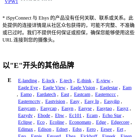
VPW1
* iSpyConnect 与 Elsys 的产品没有任何关联、联系或关系。此
处提供的连接详情是从社区众包获得的，可能不完整、不准确
或已过时。我们不提供任何保证或担保，确保您能够使用这些
URL 连接到您的摄像头。
以"E"开头的其他品牌
E
E-landing
,
E-lock
,
E-tech
,
E-think
,
E-view
,
Eagle Eye
,
Eagle View
,
Eagle Vision
,
Eaglestar
,
Eam
,
Eamo
,
Eardatech
,
East
,
Eastcam
,
Easternccc
,
Easterncctv
,
Eastvision
,
Easy
,
Easy Ip
,
Easy4ip
,
Easycam
,
Easycap
,
Easyn
,
Easyse
,
Easytao
,
Easyz
,
Eazydv
,
Ebode
,
Ebw
,
Ec101
,
Ecam
,
Echo Star
,
Eclipse
,
Eco
,
Ecoline
,
Economato
,
Edge
,
Edgecore
,
Edimax
,
Edison
,
Ednet
,
Edss
,
Eero
,
Eesee
,
Eet
,
Ego
,
Egpis
,
Eguard
,
Ehea
,
Eickhoff
,
Eigeek
,
Eigen