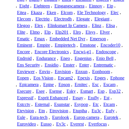
,
Eight
,
Eighteen
,
Eingangscamera
,
Einnov
,
Eip
,
Eitea
,
Ekaza
,
Eken
,
Elcom
,
Ele Technology
,
Elec
,
Elecom
,
Electriq
,
Electrodh
,
Elegate
,
Elegiant
,
Elegoo
,
Elex
,
Elinksmart Ip Camera
,
Elinz
,
Elisa
,
Elite
,
Elmo
,
Elp
,
Elp201
,
Elro
,
Elsys
,
Elver
,
Ematic
,
Emax
,
Embedded Net Dvr
,
Emerson
,
Eminent
,
Empire
,
Empiretech
,
Emstone
,
Encoder10
,
Encore
,
Encore Electronics
,
Encwi-g1
,
Endoscope
,
Endroid
,
Endurance
,
Eneo
,
Engenius
,
Enio Bell
,
Ens Security
,
Ensidio
,
Enster
,
Enter
,
Entrematic
,
Enviewer
,
Envio
,
Envision
,
Enxun
,
Eonboom
,
Eopen
,
Eos Vision
,
Epcam2
,
Epexis
,
Epges
,
Ephone
,
Epicamera
,
Epine
,
Epson
,
Ernitec
,
Esc
,
Escam
,
Esecure
,
Esee
,
Esense
,
Esky
,
Esmart
,
Esp
,
Esp32
,
Espressif
,
Esprit Enhanced
,
Essay
,
Essfly
,
Est
,
Estcctv
,
Esternal
,
Esunstar
,
Esypop
,
Etc
,
Etcam
,
Etevision
,
Etn
,
Etrovision
,
Etupiha
,
Eu3c
,
Eufy
,
Eule
,
Eura-tech
,
Eurolook
,
Europ-camera
,
Eurotek
,
Eurovideo
,
Eusso
,
Ev3c
,
Everest
,
Everfocus
,