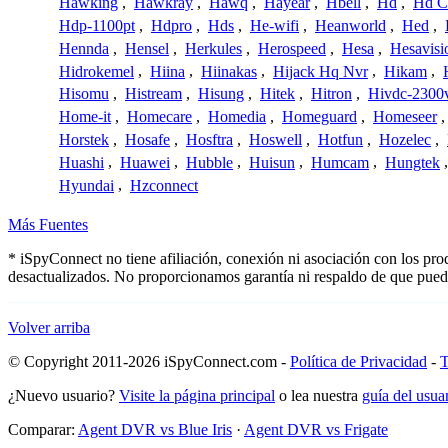
Hawking
,
Hawkray
,
Hawq
,
Hayear
,
Hbell
,
Hd
,
Hd C
Hdp-1100pt
,
Hdpro
,
Hds
,
He-wifi
,
Heanworld
,
Hed
,
Hennda
,
Hensel
,
Herkules
,
Herospeed
,
Hesa
,
Hesavisi
Hidrokemel
,
Hiina
,
Hiinakas
,
Hijack Hq Nvr
,
Hikam
,
Hisomu
,
Histream
,
Hisung
,
Hitek
,
Hitron
,
Hivdc-2300
Home-it
,
Homecare
,
Homedia
,
Homeguard
,
Homeseer
Horstek
,
Hosafe
,
Hosftra
,
Hoswell
,
Hotfun
,
Hozelec
,
Huashi
,
Huawei
,
Hubble
,
Huisun
,
Humcam
,
Hungtek
Hyundai
,
Hzconnect
Más Fuentes
* iSpyConnect no tiene afiliación, conexión ni asociación con los pr
desactualizados. No proporcionamos garantía ni respaldo de que pued
Volver arriba
© Copyright 2011-2026 iSpyConnect.com -
Política de Privacidad
-
T
¿Nuevo usuario?
Visite la página principal
o lea nuestra
guía del usu
Comparar:
Agent DVR vs Blue Iris
·
Agent DVR vs Frigate