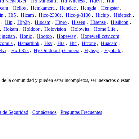
Hd Megapixel
,
Hd Minicam
,
Hd Wireless
,
Hdcvi
,
Hdl
,
ucam
,
Helios
,
Hemkamera
,
Henelec
,
Hengda
,
Hengstar
,
in
,
Hi5
,
Hicam
,
Hicc-2300t
,
Hicc-p-3100
,
Hichip
,
Hidetech
,
,
Hip
,
Hip2p
,
Hipcam
,
Hipro
,
Hiseeu
,
Hisense
,
Hisilicon
,
,
Hokam
,
Holdoor
,
Holovision
,
Holowits
,
Home Life
,
ingtian
,
Honic
,
Hootoo
,
Hopeway
,
Hopewell-cctv.com
,
comila
,
Hsmartlink
,
Hsv
,
Hta
,
Htc
,
Htcone
,
Huacam
,
Hvr
,
Hx-635k
,
Hy Outdoor Ip Camera
,
Hybsys
,
Hyobalc
,
 de la comunidad y pueden estar incompletos, ser inexactos o estar
ca de Seguridad
-
Contáctenos
-
Preguntas Frecuentes