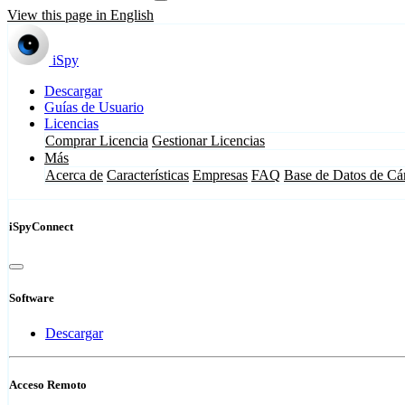
View this page in English
iSpy
Descargar
Guías de Usuario
Licencias
Comprar Licencia
Gestionar Licencias
Más
Acerca de
Características
Empresas
FAQ
Base de Datos de Cá
iSpyConnect
Software
Descargar
Acceso Remoto