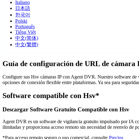
Italiano
日本語
한국어
Polski
Português
Tiếng Việt
中文(简体)
中文(繁體)
Guía de configuración de URL de cámara 
Configure sus Hsv cámaras IP con Agent DVR. Nuestro software de vi
opciones de conexión flexible entre plataformas. Ya sea para segurid
Software compatible con Hsv*
Descargar Software Gratuito Compatible con Hsv
Agent DVR es un software de vigilancia gratuito impulsado por IA con 
ilimitadas y proporciona acceso remoto sin necesidad de reenvío de 
*Para acceso remoto seguro o uso comercial, consulte
Precios