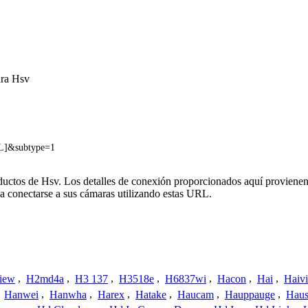
ara Hsv
L]&subtype=1
oductos de Hsv. Los detalles de conexión proporcionados aquí provienen
a conectarse a sus cámaras utilizando estas URL.
iew
,
H2md4a
,
H3 137
,
H3518e
,
H6837wi
,
Hacon
,
Hai
,
Haiv
,
Hanwei
,
Hanwha
,
Harex
,
Hatake
,
Haucam
,
Hauppauge
,
Haus