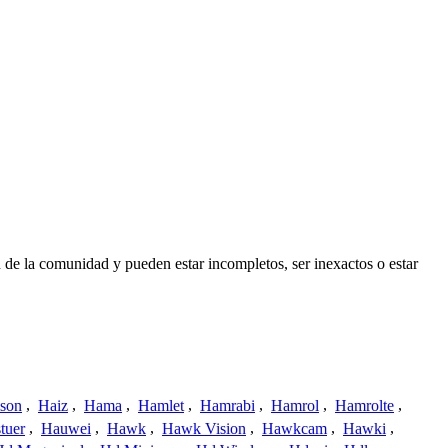
 de la comunidad y pueden estar incompletos, ser inexactos o estar
ison
,
Haiz
,
Hama
,
Hamlet
,
Hamrabi
,
Hamrol
,
Hamrolte
,
tuer
,
Hauwei
,
Hawk
,
Hawk Vision
,
Hawkcam
,
Hawki
,