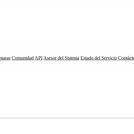
maras
Comunidad
API
Asesor del Sistema
Estado del Servicio
Contáct