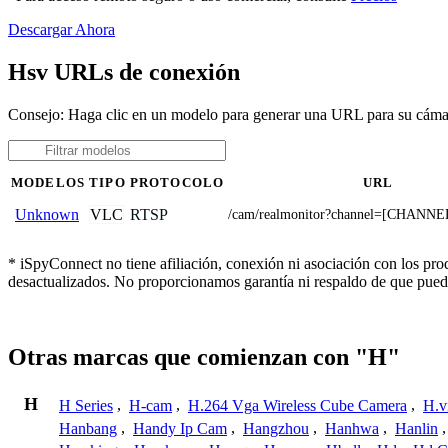
Descargar Ahora
Hsv URLs de conexión
Consejo: Haga clic en un modelo para generar una URL para su cám
MODELOS
TIPO
PROTOCOLO
URL
VLC
RTSP
Unknown
/cam/realmonitor?channel=[CHANNE
* iSpyConnect no tiene afiliación, conexión ni asociación con los pr
desactualizados. No proporcionamos garantía ni respaldo de que pued
Otras marcas que comienzan con "H"
H
H Series
,
H-cam
,
H.264 Vga Wireless Cube Camera
,
H.v
Hanbang
,
Handy Ip Cam
,
Hangzhou
,
Hanhwa
,
Hanlin