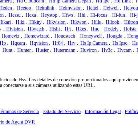
amera
,
Hd Cloudcam
,
Hd Ip Camera Depan
,
Hd Ipc
,
Hd Link
,
Heden
,
Heetoo
,
Heimlink
,
Heimvision
,
Heitel
,
Heiwell
,
Heiyo
on
,
Hessu
,
Hexa
,
Heystop
,
Hfws
,
Hhi
,
Hi-focus
,
Hi-fun
,
Hi-j
Hikari
,
Hiki
,
Hikity
,
Hikvision
,
Hikwon
,
Hills
,
Hilook
,
Hiltron
v
,
Hivision
,
Hiwatch
,
Hjshi
,
Hjt
,
Hkes
,
Hnc
,
Hodely
,
Hofsta
,
Homeviz
,
Homewizard
,
Honestech
,
Honeywell
,
Hongda
,
Hongj
Hp
,
Hqcam
,
Hqvision
,
Hr04
,
Hrv
,
Hs Ip Camera
,
Hs Ipsc
,
Hs
,
Hunt
,
Hunter
,
Husier
,
Hutermann
,
Huviron
,
Hv3c
,
Hvcam
,
oductos de Hsv. Los detalles de conexión proporcionados aquí provienen
a conectarse a sus cámaras utilizando estas URL.
érminos de Servicio
-
Estado del Servicio
-
Información Legal
-
Políti
ario de Agent DVR