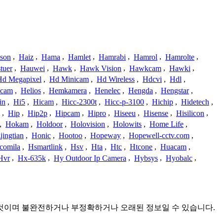
ison
,
Haiz
,
Hama
,
Hamlet
,
Hamrabi
,
Hamrol
,
Hamrolte
,
tuer
,
Hauwei
,
Hawk
,
Hawk Vision
,
Hawkcam
,
Hawki
,
Hd Megapixel
,
Hd Minicam
,
Hd Wireless
,
Hdcvi
,
Hdl
,
ucam
,
Helios
,
Hemkamera
,
Henelec
,
Hengda
,
Hengstar
,
in
,
Hi5
,
Hicam
,
Hicc-2300t
,
Hicc-p-3100
,
Hichip
,
Hidetech
,
,
Hip
,
Hip2p
,
Hipcam
,
Hipro
,
Hiseeu
,
Hisense
,
Hisilicon
,
,
Hokam
,
Holdoor
,
Holovision
,
Holowits
,
Home Life
,
ingtian
,
Honic
,
Hootoo
,
Hopeway
,
Hopewell-cctv.com
,
comila
,
Hsmartlink
,
Hsv
,
Hta
,
Htc
,
Htcone
,
Huacam
,
Hvr
,
Hx-635k
,
Hy Outdoor Ip Camera
,
Hybsys
,
Hyobalc
,
모아진 것이며 불완전하거나 부정확하거나 오래된 정보일 수 있습니다.