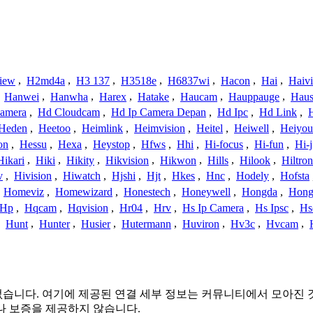
iew
,
H2md4a
,
H3 137
,
H3518e
,
H6837wi
,
Hacon
,
Hai
,
Haiv
,
Hanwei
,
Hanwha
,
Harex
,
Hatake
,
Haucam
,
Hauppauge
,
Haus
amera
,
Hd Cloudcam
,
Hd Ip Camera Depan
,
Hd Ipc
,
Hd Link
,
Heden
,
Heetoo
,
Heimlink
,
Heimvision
,
Heitel
,
Heiwell
,
Heiyo
on
,
Hessu
,
Hexa
,
Heystop
,
Hfws
,
Hhi
,
Hi-focus
,
Hi-fun
,
Hi-j
Hikari
,
Hiki
,
Hikity
,
Hikvision
,
Hikwon
,
Hills
,
Hilook
,
Hiltron
v
,
Hivision
,
Hiwatch
,
Hjshi
,
Hjt
,
Hkes
,
Hnc
,
Hodely
,
Hofsta
,
Homeviz
,
Homewizard
,
Honestech
,
Honeywell
,
Hongda
,
Hongj
Hp
,
Hqcam
,
Hqvision
,
Hr04
,
Hrv
,
Hs Ip Camera
,
Hs Ipsc
,
Hs
,
Hunt
,
Hunter
,
Husier
,
Hutermann
,
Huviron
,
Hv3c
,
Hvcam
,
는 관련이 없습니다. 여기에 제공된 연결 세부 정보는 커뮤니티에서 
나 보증을 제공하지 않습니다.