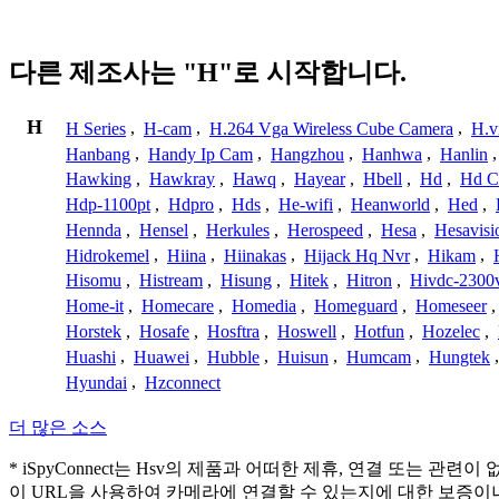
다른 제조사는 "H"로 시작합니다.
H
H Series
,
H-cam
,
H.264 Vga Wireless Cube Camera
,
H.v
Hanbang
,
Handy Ip Cam
,
Hangzhou
,
Hanhwa
,
Hanlin
Hawking
,
Hawkray
,
Hawq
,
Hayear
,
Hbell
,
Hd
,
Hd C
Hdp-1100pt
,
Hdpro
,
Hds
,
He-wifi
,
Heanworld
,
Hed
,
Hennda
,
Hensel
,
Herkules
,
Herospeed
,
Hesa
,
Hesavisi
Hidrokemel
,
Hiina
,
Hiinakas
,
Hijack Hq Nvr
,
Hikam
,
Hisomu
,
Histream
,
Hisung
,
Hitek
,
Hitron
,
Hivdc-2300
Home-it
,
Homecare
,
Homedia
,
Homeguard
,
Homeseer
Horstek
,
Hosafe
,
Hosftra
,
Hoswell
,
Hotfun
,
Hozelec
,
Huashi
,
Huawei
,
Hubble
,
Huisun
,
Humcam
,
Hungtek
Hyundai
,
Hzconnect
더 많은 소스
* iSpyConnect는 Hsv의 제품과 어떠한 제휴, 연결 또
이 URL을 사용하여 카메라에 연결할 수 있는지에 대한 보증이