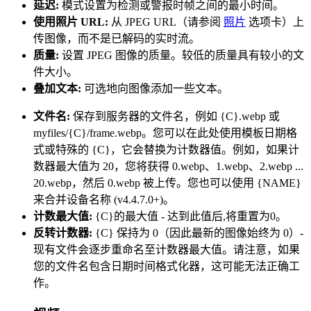
延迟:
模式设置为检测或警报时帧之间的最小时间。
使用照片 URL:
从 JPEG URL（请参阅
照片
选项卡）上
传图像，而不是已解码的实时流。
质量:
设置 JPEG 图像的质量。较低的质量具有较小的文
件大小。
叠加文本:
可选地向图像添加一些文本。
文件名:
保存到服务器的文件名，例如 {C}.webp 或
myfiles/{C}/frame.webp。您可以在此处使用模板日期格
式或特殊的 {C}，它会替换为计数器值。例如，如果计
数器最大值为 20，您将获得 0.webp、1.webp、2.webp ...
20.webp，然后 0.webp 被上传。您也可以使用 {NAME}
来合并设备名称 (v4.4.7.0+)。
计数最大值:
{C}的最大值 - 达到此值后,将重置为0。
反转计数器:
{C} 保持为 0（因此最新的图像始终为 0）-
现有文件会逐步重命名至计数器最大值。请注意，如果
您的文件名包含日期时间格式化器，这可能无法正确工
作。