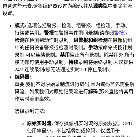
包含这些元素,请将编码器设置为编码,并从
源类型
中删除主流
设置。
模式:
选项包括警报、检测、组警报、组检测、手动、
持续或禁用。
警报
在警报事件期间录制(请参阅
警报
)。
检测
在检测到动作时录制。
组警报和组检测
在摄像机组
中的任何设备警报或检测时录制。
手动
按命令或按计划
录制,可以连续录制。
禁用
阻止所有录制。除禁用外,所有
模式都可使用手动录制。
持续
录制将始终录制,为您提供
24/7 连续录制(您无法通过实时 UI 停止录制)。
编码器:
重要:我们不对原始录制流进行编码,因为编码首先需要解
码流。如果我们对原始记录流进行解码,那么直接将其用
作实时流更高效。
选择录制方法:
原始实时流:
保存摄像机实时流的原始数据。CPU
使用率最小。不包括叠加或掩码。仅适用于