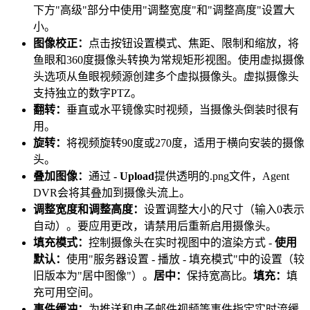
下方"高级"部分中使用"调整宽度"和"调整高度"设置大
小。
图像校正：
点击按钮设置模式、焦距、限制和缩放，将
鱼眼和360度摄像头转换为常规矩形视图。使用虚拟摄像
头选项从鱼眼视频源创建多个虚拟摄像头。虚拟摄像头
支持独立的数字PTZ。
翻转：
垂直或水平镜像实时视频，当摄像头倒装时很有
用。
旋转：
将视频旋转90度或270度，适用于横向安装的摄像
头。
叠加图像：
通过
- Upload
提供透明的.png文件，Agent
DVR会将其叠加到摄像头流上。
调整宽度和调整高度：
设置调整大小的尺寸（输入0表示
自动）。要应用更改，请禁用后重新启用摄像头。
填充模式：
控制摄像头在实时视图中的渲染方式 -
使用
默认：
使用"服务器设置 - 播放 - 填充模式"中的设置（较
旧版本为"居中图像"）。
居中：
保持宽高比。
填充：
填
充可用空间。
事件缓冲：
为推送和电子邮件视频等事件指定实时流缓