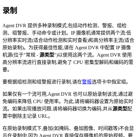
录制
Agent DVR 提供多种录制模式,包括动作检测、警报、组检
测、组警报、手动命令或计划。IP 摄像机通常提供两个流:低
分辨率实时流(适合动作检测和实时查看)和高分辨率主流(适合
原始录制)。为获得最佳性能,请在 Agent DVR 中配置 IP 摄像
机源(位于"常规 -
源类型
")以使用这两个流。Agent DVR 使用
高分辨率流进行直接录制,避免了 CPU 密集型解码和编码的需
要。
要根据组检测和组警报进行录制,请在
警报
选项卡中指定组。
如果仅有一个流可用,Agent DVR 也可以原始录制该流,通过避
免编码来降低 CPU 使用率。为此,请将编码器设置为原始实时
流。如果出现播放问题,请将编码器切换为编码,并从
源类型
配
置中删除主记录 URL。
在原始录制模式下,叠加(如掩码、叠加图像、时间戳等)不会显
示在录制中,因为 Agent DVR 直接保存摄像机的原始视频。要