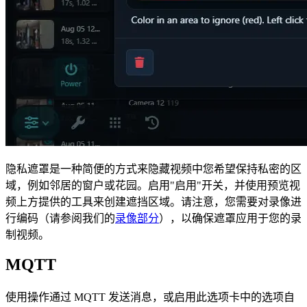
隐私遮罩是一种简便的方式来隐藏视频中您希望保持私密的区
域，例如邻居的窗户或花园。启用"启用"开关，并使用预览视
频上方提供的工具来创建遮挡区域。请注意，您需要对录像进
行编码（请参阅我们的
录像部分
），以确保遮罩应用于您的录
制视频。
MQTT
使用操作通过 MQTT 发送消息，或启用此选项卡中的选项自