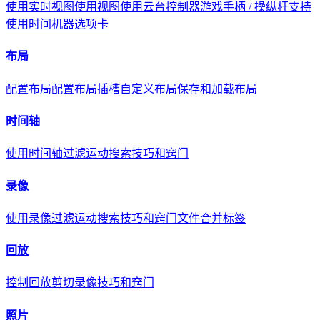
使用实时视图
使用视图
使用云台控制器
游戏手柄 / 操纵杆支持
使用时间机器选项卡
布局
配置布局
配置布局插槽
自定义布局
保存和加载布局
时间轴
使用时间轴
过滤
运动搜索
技巧和窍门
录像
使用录像
过滤
运动搜索
技巧和窍门
文件合并标签
回放
控制回放
剪切录像
技巧和窍门
照片