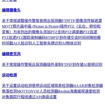
编辑摄像头
关于
常规
调整
操作
警报
音频
云
探测器
FTP
FTP 图像流传输
遮罩
MQTT
照片
画中画 (Picture in Picture)
插件
PTZ（云台、俯仰和
变焦）
为未列出的摄像头添加PTZ支持
PTZ调度器
PTZ巡逻
PTZ巡逻
PTZ跟踪
录制
编码
RTMP
计划
存储
交谈
时间间隔拍摄
时间戳
AI人脸识别
人工智能车牌识别
AI物体识别
编辑麦克风
关于
常规
操作
警报
云
探测器
插件
录制
FTP
计划
存储
AI音频识别
运动检测
关于
设置运动检测
使用运动区域
简易检测器
HAAR对象检测器
角落检测
MQTT
ONVIF
人员检测器
Reolink
海康威视
速度检测
对象跟踪
行程线
通过API
高级设置