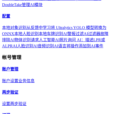
DoubleTake
管理AI模块
配置
本地对象识别
从反馈中学习
将 Ultralytics YOLO 模型转换为
ONNX
本地人脸识别
本地车牌识别
AI警报过滤
AI过滤器故障
排除
AI物体识别
请求人工智能
AI照片
询问 AI：描述
LPR或
ALPR
AI人脸识别
AI音频识别
AI语言
将操作添加到AI事件
帐号管理
账户管理
账户设置
业务信息
两步验证
设置两步验证