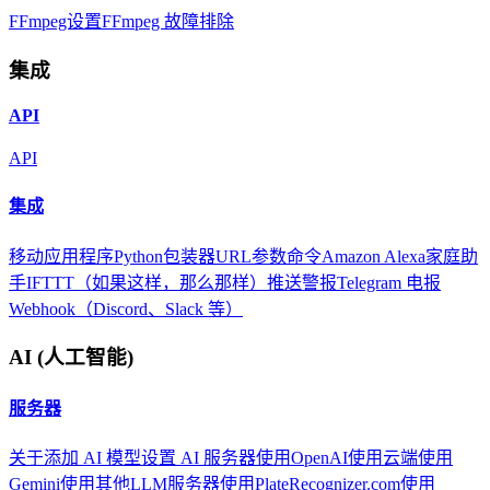
FFmpeg设置
FFmpeg 故障排除
集成
API
API
集成
移动应用程序
Python包装器
URL参数
命令
Amazon Alexa
家庭助
手
IFTTT（如果这样，那么那样）
推送警报
Telegram 电报
Webhook（Discord、Slack 等）
AI (人工智能)
服务器
关于
添加 AI 模型
设置 AI 服务器
使用OpenAI
使用云端
使用
Gemini
使用其他LLM服务器
使用PlateRecognizer.com
使用