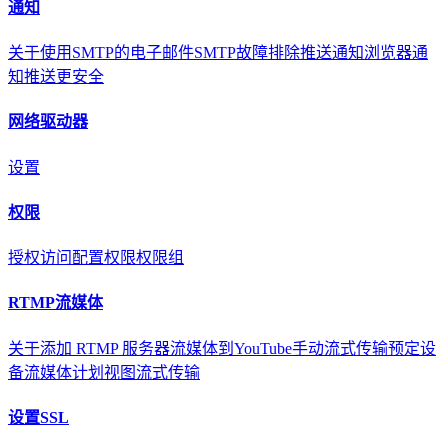
通知
关于
使用SMTP的电子邮件
SMTP故障排除
推送通知
浏览器通
知
推送更安全
网络驱动器
设置
权限
授权访问
配置权限
权限组
RTMP流媒体
关于
添加 RTMP 服务器
流媒体到YouTube
手动流式传输
预定设
备流媒体
计划视图流式传输
设置SSL