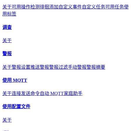
关于
可用操作
检测徘徊
添加自定义事件
自定义任务
可用任务
使
用标签
调查
关于
警报
关于
警报设置
推送警报
警报过滤
手动警报
警报摘要
使用 MQTT
关于
连接
发送命令
自动 MQTT
家庭助手
使用配置文件
关于