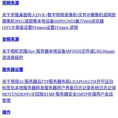
视频来源
关于
克隆
桌面
假人
DVR (数字视频录像机)
文件
IP摄像机或网络
摄像机
JPEG或图像
本地设备
MJPEG
NDI
巢穴
Web浏览器
ONVIF
高级设置
FFmpeg设置
FFmpeg 滤镜
音频来源
关于
相机
克隆
iSpy 服务器
本地设备
MP3
NDI
文件或URL
Wasapi
波浪
高级的
服务器设置
关于
常规
AI 服务器
云
FTP服务器
布局
LDAP
OAUTH
许可证
白
标签化
本地服务器
转发服务器
用户界面
日志记录
系统日志记录
MQTT
NDI
ONVIF
回放
RTMP 服务器
安全
SMTP
存储
用户
会话
管理
操作