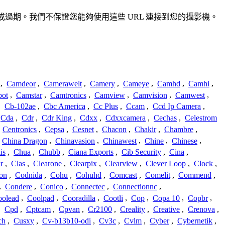
不準確或過期。我們不保證您能夠使用這些 URL 連接到您的攝影機。
,
Camdeor
,
Camerawelt
,
Camery
,
Cameye
,
Camhd
,
Camhi
,
ot
,
Camstar
,
Camtronics
,
Camview
,
Camvision
,
Camwest
,
,
Cb-102ae
,
Cbc America
,
Cc Plus
,
Ccam
,
Ccd Ip Camera
,
Cda
,
Cdr
,
Cdr King
,
Cdxx
,
Cdxxcamera
,
Cechas
,
Celestrom
,
Centronics
,
Cepsa
,
Cesnet
,
Chacon
,
Chakir
,
Chambre
,
China Dragon
,
Chinavasion
,
Chinawest
,
Chine
,
Chinese
,
is
,
Chua
,
Chubb
,
Ciana Exports
,
Cib Security
,
Cina
,
r
,
Clas
,
Clearone
,
Clearpix
,
Clearview
,
Clever Loop
,
Clock
,
on
,
Codnida
,
Cohu
,
Cohuhd
,
Comcast
,
Comelit
,
Commend
,
,
Condere
,
Conico
,
Connectec
,
Connectionnc
,
oolead
,
Coolpad
,
Cooradilla
,
Cootli
,
Cop
,
Copa 10
,
Copbr
,
,
Cpd
,
Cptcam
,
Cpvan
,
Cr2100
,
Creality
,
Creative
,
Crenova
,
ch
,
Cusxy
,
Cv-b13b10-odi
,
Cv3c
,
Cvlm
,
Cyber
,
Cybernetik
,