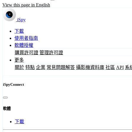
View this page in English
iSpy
下載
使用者指南
軟體授權
購買許可證
管理許可證
更多
關於
特點
企業
常見問題解答
攝影機資料庫
社區
API
系
iSpyConnect
軟體
下載