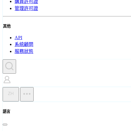
購買許可證
管理許可證
其他
API
系統顧問
服務狀態
ZH
語言