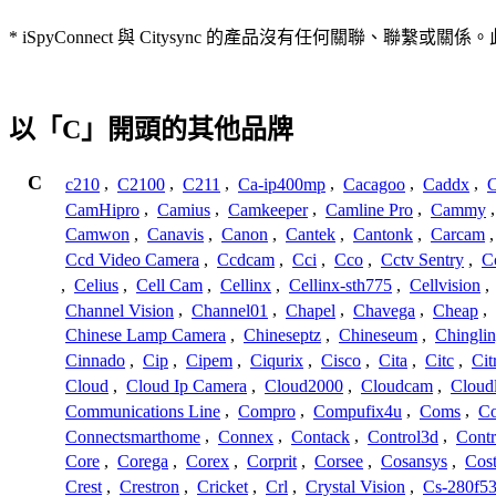
* iSpyConnect 與 Citysync 的產品沒有任何
以「C」開頭的其他品牌
C
c210
,
C2100
,
C211
,
Ca-ip400mp
,
Cacagoo
,
Caddx
,
C
CamHipro
,
Camius
,
Camkeeper
,
Camline Pro
,
Cammy
Camwon
,
Canavis
,
Canon
,
Cantek
,
Cantonk
,
Carcam
Ccd Video Camera
,
Ccdcam
,
Cci
,
Cco
,
Cctv Sentry
,
C
,
Celius
,
Cell Cam
,
Cellinx
,
Cellinx-sth775
,
Cellvision
,
Channel Vision
,
Channel01
,
Chapel
,
Chavega
,
Cheap
,
Chinese Lamp Camera
,
Chineseptz
,
Chineseum
,
Chingli
Cinnado
,
Cip
,
Cipem
,
Ciqurix
,
Cisco
,
Cita
,
Citc
,
Cit
Cloud
,
Cloud Ip Camera
,
Cloud2000
,
Cloudcam
,
Cloud
Communications Line
,
Compro
,
Compufix4u
,
Coms
,
C
Connectsmarthome
,
Connex
,
Contack
,
Control3d
,
Contr
Core
,
Corega
,
Corex
,
Corprit
,
Corsee
,
Cosansys
,
Cost
Crest
,
Crestron
,
Cricket
,
Crl
,
Crystal Vision
,
Cs-280f5