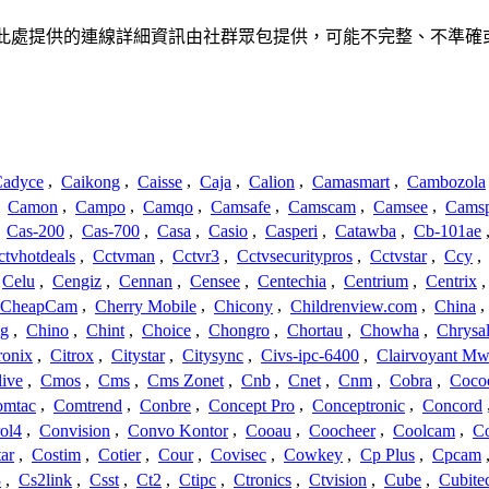
關聯、聯繫或關係。此處提供的連線詳細資訊由社群眾包提供，可能不完整、
adyce
,
Caikong
,
Caisse
,
Caja
,
Calion
,
Camasmart
,
Cambozola
,
Camon
,
Campo
,
Camqo
,
Camsafe
,
Camscam
,
Camsee
,
Camsp
,
Cas-200
,
Cas-700
,
Casa
,
Casio
,
Casperi
,
Catawba
,
Cb-101ae
ctvhotdeals
,
Cctvman
,
Cctvr3
,
Cctvsecuritypros
,
Cctvstar
,
Ccy
,
Celu
,
Cengiz
,
Cennan
,
Censee
,
Centechia
,
Centrium
,
Centrix
CheapCam
,
Cherry Mobile
,
Chicony
,
Childrenview.com
,
China
,
ng
,
Chino
,
Chint
,
Choice
,
Chongro
,
Chortau
,
Chowha
,
Chrysal
ronix
,
Citrox
,
Citystar
,
Citysync
,
Civs-ipc-6400
,
Clairvoyant Mw
live
,
Cmos
,
Cms
,
Cms Zonet
,
Cnb
,
Cnet
,
Cnm
,
Cobra
,
Coco
omtac
,
Comtrend
,
Conbre
,
Concept Pro
,
Conceptronic
,
Concord
ol4
,
Convision
,
Convo Kontor
,
Cooau
,
Coocheer
,
Coolcam
,
C
ar
,
Costim
,
Cotier
,
Cour
,
Covisec
,
Cowkey
,
Cp Plus
,
Cpcam
3
,
Cs2link
,
Csst
,
Ct2
,
Ctipc
,
Ctronics
,
Ctvision
,
Cube
,
Cubite