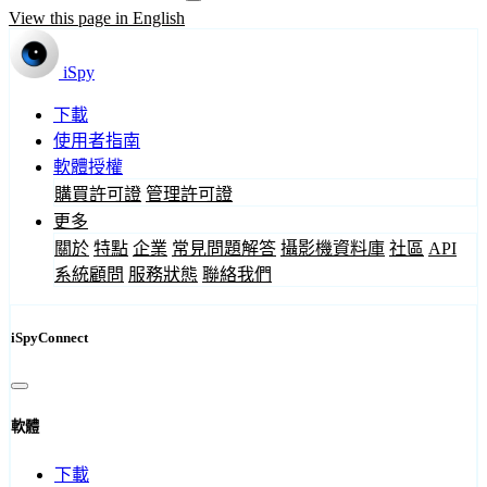
View this page in English
iSpy
下載
使用者指南
軟體授權
購買許可證
管理許可證
更多
關於
特點
企業
常見問題解答
攝影機資料庫
社區
API
系統顧問
服務狀態
聯絡我們
iSpyConnect
軟體
下載