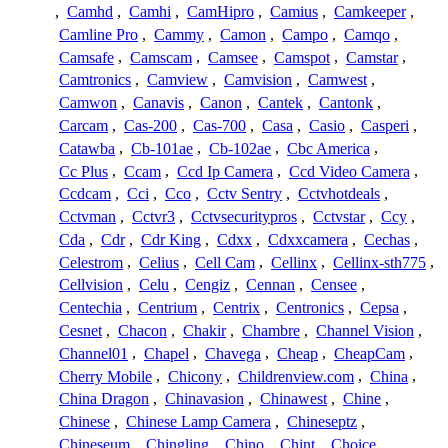
,
Camhd
,
Camhi
,
CamHipro
,
Camius
,
Camkeeper
,
Camline Pro
,
Cammy
,
Camon
,
Campo
,
Camqo
,
Camsafe
,
Camscam
,
Camsee
,
Camspot
,
Camstar
,
Camtronics
,
Camview
,
Camvision
,
Camwest
,
Camwon
,
Canavis
,
Canon
,
Cantek
,
Cantonk
,
Carcam
,
Cas-200
,
Cas-700
,
Casa
,
Casio
,
Casperi
,
Catawba
,
Cb-101ae
,
Cb-102ae
,
Cbc America
,
Cc Plus
,
Ccam
,
Ccd Ip Camera
,
Ccd Video Camera
,
Ccdcam
,
Cci
,
Cco
,
Cctv Sentry
,
Cctvhotdeals
,
Cctvman
,
Cctvr3
,
Cctvsecuritypros
,
Cctvstar
,
Ccy
,
Cda
,
Cdr
,
Cdr King
,
Cdxx
,
Cdxxcamera
,
Cechas
,
Celestrom
,
Celius
,
Cell Cam
,
Cellinx
,
Cellinx-sth775
,
Cellvision
,
Celu
,
Cengiz
,
Cennan
,
Censee
,
Centechia
,
Centrium
,
Centrix
,
Centronics
,
Cepsa
,
Cesnet
,
Chacon
,
Chakir
,
Chambre
,
Channel Vision
,
Channel01
,
Chapel
,
Chavega
,
Cheap
,
CheapCam
,
Cherry Mobile
,
Chicony
,
Childrenview.com
,
China
,
China Dragon
,
Chinavasion
,
Chinawest
,
Chine
,
Chinese
,
Chinese Lamp Camera
,
Chineseptz
,
Chineseum
,
Chingling
,
Chino
,
Chint
,
Choice
,