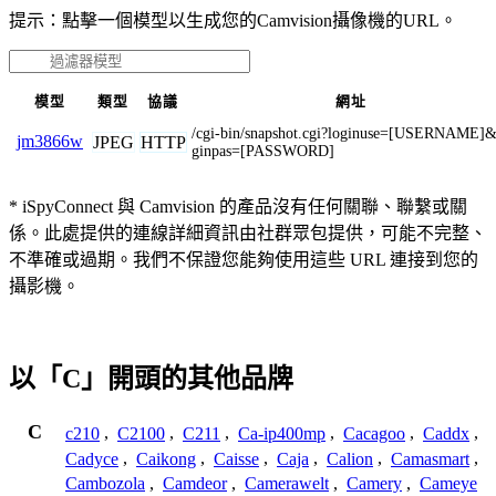
提示：點擊一個模型以生成您的Camvision攝像機的URL。
模型
類型
協議
網址
/cgi-bin/snapshot.cgi?loginuse=[USERNAME]&
jm3866w
JPEG
HTTP
ginpas=[PASSWORD]
* iSpyConnect 與 Camvision 的產品沒有任何關聯、聯繫或關
係。此處提供的連線詳細資訊由社群眾包提供，可能不完整、
不準確或過期。我們不保證您能夠使用這些 URL 連接到您的
攝影機。
以「C」開頭的其他品牌
C
c210
,
C2100
,
C211
,
Ca-ip400mp
,
Cacagoo
,
Caddx
,
Cadyce
,
Caikong
,
Caisse
,
Caja
,
Calion
,
Camasmart
,
Cambozola
,
Camdeor
,
Camerawelt
,
Camery
,
Cameye