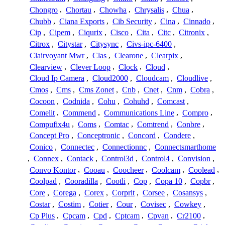
Chongro
,
Chortau
,
Chowha
,
Chrysalis
,
Chua
,
Chubb
,
Ciana Exports
,
Cib Security
,
Cina
,
Cinnado
,
Cip
,
Cipem
,
Ciqurix
,
Cisco
,
Cita
,
Citc
,
Citronix
,
Citrox
,
Citystar
,
Citysync
,
Civs-ipc-6400
,
Clairvoyant Mwr
,
Clas
,
Clearone
,
Clearpix
,
Clearview
,
Clever Loop
,
Clock
,
Cloud
,
Cloud Ip Camera
,
Cloud2000
,
Cloudcam
,
Cloudlive
,
Cmos
,
Cms
,
Cms Zonet
,
Cnb
,
Cnet
,
Cnm
,
Cobra
,
Cocoon
,
Codnida
,
Cohu
,
Cohuhd
,
Comcast
,
Comelit
,
Commend
,
Communications Line
,
Compro
,
Compufix4u
,
Coms
,
Comtac
,
Comtrend
,
Conbre
,
Concept Pro
,
Conceptronic
,
Concord
,
Condere
,
Conico
,
Connectec
,
Connectionnc
,
Connectsmarthome
,
Connex
,
Contack
,
Control3d
,
Control4
,
Convision
,
Convo Kontor
,
Cooau
,
Coocheer
,
Coolcam
,
Coolead
,
Coolpad
,
Cooradilla
,
Cootli
,
Cop
,
Copa 10
,
Copbr
,
Core
,
Corega
,
Corex
,
Corprit
,
Corsee
,
Cosansys
,
Costar
,
Costim
,
Cotier
,
Cour
,
Covisec
,
Cowkey
,
Cp Plus
,
Cpcam
,
Cpd
,
Cptcam
,
Cpvan
,
Cr2100
,