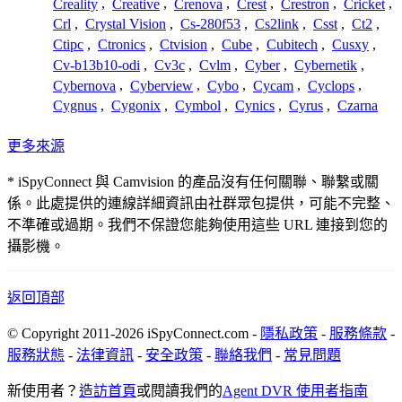
Creality
,
Creative
,
Crenova
,
Crest
,
Crestron
,
Cricket
,
Crl
,
Crystal Vision
,
Cs-280f53
,
Cs2link
,
Csst
,
Ct2
,
Ctipc
,
Ctronics
,
Ctvision
,
Cube
,
Cubitech
,
Cusxy
,
Cv-b13b10-odi
,
Cv3c
,
Cvlm
,
Cyber
,
Cybernetik
,
Cybernova
,
Cyberview
,
Cybo
,
Cycam
,
Cyclops
,
Cygnus
,
Cygonix
,
Cymbol
,
Cynics
,
Cyrus
,
Czarna
更多來源
* iSpyConnect 與 Camvision 的產品沒有任何關聯、聯繫或關
係。此處提供的連線詳細資訊由社群眾包提供，可能不完整、
不準確或過期。我們不保證您能夠使用這些 URL 連接到您的
攝影機。
返回頂部
© Copyright 2011-2026 iSpyConnect.com -
隱私政策
-
服務條款
-
服務狀態
-
法律資訊
-
安全政策
-
聯絡我們
-
常見問題
新使用者？
造訪首頁
或閱讀我們的
Agent DVR 使用者指南