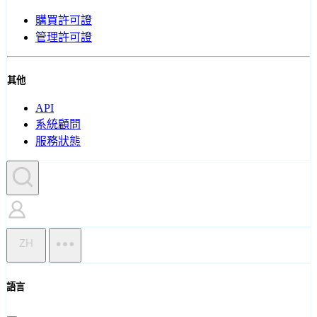
購買許可證
管理許可證
其他
API
系統顧問
服務狀態
ZH
語言