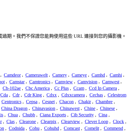
準確或過期。我們不保證您能夠使用這些 URL 連接到您的攝影機。
,
Camdeor
,
Camerawelt
,
Camery
,
Cameye
,
Camhd
,
Camhi
,
ot
,
Camstar
,
Camtronics
,
Camview
,
Camvision
,
Camwest
,
,
Cb-102ae
,
Cbc America
,
Cc Plus
,
Ccam
,
Ccd Ip Camera
,
Cda
,
Cdr
,
Cdr King
,
Cdxx
,
Cdxxcamera
,
Cechas
,
Celestrom
,
Centronics
,
Cepsa
,
Cesnet
,
Chacon
,
Chakir
,
Chambre
,
China Dragon
,
Chinavasion
,
Chinawest
,
Chine
,
Chinese
,
is
,
Chua
,
Chubb
,
Ciana Exports
,
Cib Security
,
Cina
,
r
,
Clas
,
Clearone
,
Clearpix
,
Clearview
,
Clever Loop
,
Clock
,
on
,
Codnida
,
Cohu
,
Cohuhd
,
Comcast
,
Comelit
,
Commend
,