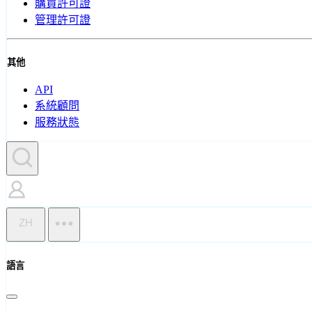
購買許可證
管理許可證
其他
API
系統顧問
服務狀態
ZH
語言