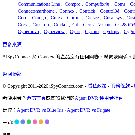
Communications Line
,
Compro
,
Compufix4u
,
Coms
,
C
Connectsmarthome
,
Connex
,
Contack
,
Control3d
,
Contr
Core
,
Corega
,
Corex
,
Corprit
,
Corsee
,
Cosansys
,
Cost
Crest
,
Crestron
,
Cricket
,
Crl
,
Crystal Vision
,
Cs-280f5
Cybernova
,
Cyberview
,
Cybo
,
Cycam
,
Cyclops
,
Cygn
更多來源
* iSpyConnect 與 Cowkey 的產品沒有任何關聯
返回頂部
© Copyright 2011-2026 iSpyConnect.com -
隱私政策
-
服務條款
-
新使用者？
造訪首頁
或閱讀我們的
Agent DVR 使用者指南
比較：
Agent DVR vs Blue Iris
·
Agent DVR vs Frigate
主題: