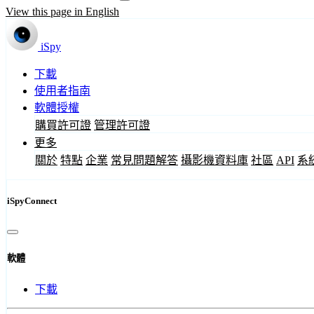
View this page in English
iSpy
下載
使用者指南
軟體授權
購買許可證
管理許可證
更多
關於
特點
企業
常見問題解答
攝影機資料庫
社區
API
系
iSpyConnect
軟體
下載