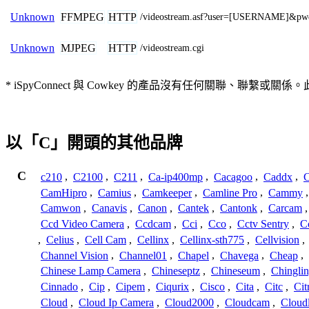
FFMPEG
HTTP
Unknown
/videostream.asf?user=[USERNAME]&
MJPEG
HTTP
Unknown
/videostream.cgi
* iSpyConnect 與 Cowkey 的產品沒有任何關聯
以「C」開頭的其他品牌
C
c210
,
C2100
,
C211
,
Ca-ip400mp
,
Cacagoo
,
Caddx
,
C
CamHipro
,
Camius
,
Camkeeper
,
Camline Pro
,
Cammy
Camwon
,
Canavis
,
Canon
,
Cantek
,
Cantonk
,
Carcam
Ccd Video Camera
,
Ccdcam
,
Cci
,
Cco
,
Cctv Sentry
,
C
,
Celius
,
Cell Cam
,
Cellinx
,
Cellinx-sth775
,
Cellvision
,
Channel Vision
,
Channel01
,
Chapel
,
Chavega
,
Cheap
,
Chinese Lamp Camera
,
Chineseptz
,
Chineseum
,
Chingli
Cinnado
,
Cip
,
Cipem
,
Ciqurix
,
Cisco
,
Cita
,
Citc
,
Cit
Cloud
,
Cloud Ip Camera
,
Cloud2000
,
Cloudcam
,
Cloud