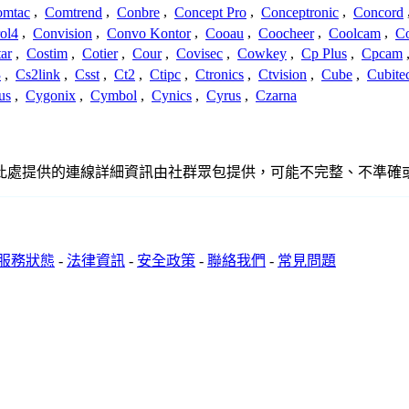
omtac
,
Comtrend
,
Conbre
,
Concept Pro
,
Conceptronic
,
Concord
ol4
,
Convision
,
Convo Kontor
,
Cooau
,
Coocheer
,
Coolcam
,
C
ar
,
Costim
,
Cotier
,
Cour
,
Covisec
,
Cowkey
,
Cp Plus
,
Cpcam
3
,
Cs2link
,
Csst
,
Ct2
,
Ctipc
,
Ctronics
,
Ctvision
,
Cube
,
Cubite
us
,
Cygonix
,
Cymbol
,
Cynics
,
Cyrus
,
Czarna
、聯繫或關係。此處提供的連線詳細資訊由社群眾包提供，可能不完整、不
服務狀態
-
法律資訊
-
安全政策
-
聯絡我們
-
常見問題