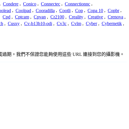
,
Condere
,
Conico
,
Connectec
,
Connectionnc
,
oolead
,
Coolpad
,
Cooradilla
,
Cootli
,
Cop
,
Copa 10
,
Copbr
,
,
Cpd
,
Cptcam
,
Cpvan
,
Cr2100
,
Creality
,
Creative
,
Crenova
,
ch
,
Cusxy
,
Cv-b13b10-odi
,
Cv3c
,
Cvlm
,
Cyber
,
Cybernetik
,
準確或過期。我們不保證您能夠使用這些 URL 連接到您的攝影機。