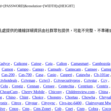
pwd=[PASSWORD]&resolution=[WIDTH]x[HEIGHT]
、聯繫或關係。此處提供的連線詳細資訊由社群眾包提供，可能不完整、不
adyce
,
Caikong
,
Caisse
,
Caja
,
Calion
,
Camasmart
,
Cambozola
,
Camon
,
Campo
,
Camqo
,
Camsafe
,
Camscam
,
Camsee
,
Camsp
,
Cas-200
,
Cas-700
,
Casa
,
Casio
,
Casperi
,
Catawba
,
Cb-101ae
ctvhotdeals
,
Cctvman
,
Cctvr3
,
Cctvsecuritypros
,
Cctvstar
,
Ccy
,
Celu
,
Cengiz
,
Cennan
,
Censee
,
Centechia
,
Centrium
,
Centrix
CheapCam
,
Cherry Mobile
,
Chicony
,
Childrenview.com
,
China
,
ng
,
Chino
,
Chint
,
Choice
,
Chongro
,
Chortau
,
Chowha
,
Chrysal
ronix
,
Citrox
,
Citystar
,
Citysync
,
Civs-ipc-6400
,
Clairvoyant Mw
live
,
Cmos
,
Cms
,
Cms Zonet
,
Cnb
,
Cnet
,
Cnm
,
Cobra
,
Coco