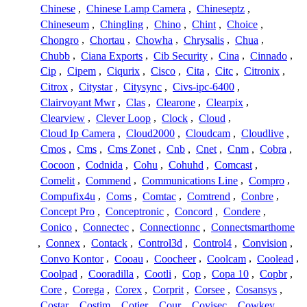
Chinese
,
Chinese Lamp Camera
,
Chineseptz
,
Chineseum
,
Chingling
,
Chino
,
Chint
,
Choice
,
Chongro
,
Chortau
,
Chowha
,
Chrysalis
,
Chua
,
Chubb
,
Ciana Exports
,
Cib Security
,
Cina
,
Cinnado
,
Cip
,
Cipem
,
Ciqurix
,
Cisco
,
Cita
,
Citc
,
Citronix
,
Citrox
,
Citystar
,
Citysync
,
Civs-ipc-6400
,
Clairvoyant Mwr
,
Clas
,
Clearone
,
Clearpix
,
Clearview
,
Clever Loop
,
Clock
,
Cloud
,
Cloud Ip Camera
,
Cloud2000
,
Cloudcam
,
Cloudlive
,
Cmos
,
Cms
,
Cms Zonet
,
Cnb
,
Cnet
,
Cnm
,
Cobra
,
Cocoon
,
Codnida
,
Cohu
,
Cohuhd
,
Comcast
,
Comelit
,
Commend
,
Communications Line
,
Compro
,
Compufix4u
,
Coms
,
Comtac
,
Comtrend
,
Conbre
,
Concept Pro
,
Conceptronic
,
Concord
,
Condere
,
Conico
,
Connectec
,
Connectionnc
,
Connectsmarthome
,
Connex
,
Contack
,
Control3d
,
Control4
,
Convision
,
Convo Kontor
,
Cooau
,
Coocheer
,
Coolcam
,
Coolead
,
Coolpad
,
Cooradilla
,
Cootli
,
Cop
,
Copa 10
,
Copbr
,
Core
,
Corega
,
Corex
,
Corprit
,
Corsee
,
Cosansys
,
Costar
,
Costim
,
Cotier
,
Cour
,
Covisec
,
Cowkey
,