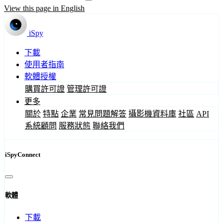
View this page in English
iSpy
下載
使用者指南
軟體授權
購買許可證
管理許可證
更多
關於
特點
企業
常見問題解答
攝影機資料庫
社區
API
系統顧問
服務狀態
聯絡我們
iSpyConnect
軟體
下載