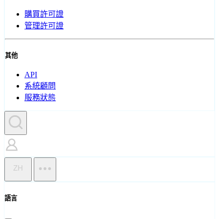
購買許可證
管理許可證
其他
API
系統顧問
服務狀態
ZH
語言