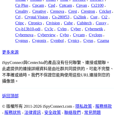
Cp Plus
,
Cpcam
,
Cpd
,
Cptcam
,
Cpvan
,
Cr2100
,
Creality
,
Creative
,
Crenova
,
Crest
,
Crestron
,
Cricket
,
Crl
,
Crystal Vision
,
Cs-280f53
,
Cs2link
,
Csst
,
Ct2
,
Ctipc
,
Ctronics
,
Ctvision
,
Cube
,
Cubitech
,
Cusxy
,
Cv-b13b10-odi
,
Cv3c
,
Cvlm
,
Cyber
,
Cybernetik
,
Cybernova
,
Cyberview
,
Cybo
,
Cycam
,
Cyclops
,
Cygnus
,
Cygonix
,
Cymbol
,
Cynics
,
Cyrus
,
Czarna
更多來源
iSpyConnect與Centechia的產品沒有任何聯繫、連接或關聯。
此處提供的連接詳細資料是由社群共同提供的，可能不完整、
不準確或過時。我們不保證您能夠使用這些URL連接到您的
攝像頭。
返回頂部
© 版權所有 2011-2026 iSpyConnect.com -
隱私政策
-
服務條款
-
服務狀態
-
法律資訊
-
安全政策
-
聯絡我們
-
常見問題