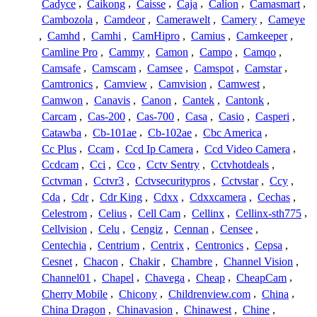
Cadyce
,
Caikong
,
Caisse
,
Caja
,
Calion
,
Camasmart
,
Cambozola
,
Camdeor
,
Camerawelt
,
Camery
,
Cameye
,
Camhd
,
Camhi
,
CamHipro
,
Camius
,
Camkeeper
,
Camline Pro
,
Cammy
,
Camon
,
Campo
,
Camqo
,
Camsafe
,
Camscam
,
Camsee
,
Camspot
,
Camstar
,
Camtronics
,
Camview
,
Camvision
,
Camwest
,
Camwon
,
Canavis
,
Canon
,
Cantek
,
Cantonk
,
Carcam
,
Cas-200
,
Cas-700
,
Casa
,
Casio
,
Casperi
,
Catawba
,
Cb-101ae
,
Cb-102ae
,
Cbc America
,
Cc Plus
,
Ccam
,
Ccd Ip Camera
,
Ccd Video Camera
,
Ccdcam
,
Cci
,
Cco
,
Cctv Sentry
,
Cctvhotdeals
,
Cctvman
,
Cctvr3
,
Cctvsecuritypros
,
Cctvstar
,
Ccy
,
Cda
,
Cdr
,
Cdr King
,
Cdxx
,
Cdxxcamera
,
Cechas
,
Celestrom
,
Celius
,
Cell Cam
,
Cellinx
,
Cellinx-sth775
,
Cellvision
,
Celu
,
Cengiz
,
Cennan
,
Censee
,
Centechia
,
Centrium
,
Centrix
,
Centronics
,
Cepsa
,
Cesnet
,
Chacon
,
Chakir
,
Chambre
,
Channel Vision
,
Channel01
,
Chapel
,
Chavega
,
Cheap
,
CheapCam
,
Cherry Mobile
,
Chicony
,
Childrenview.com
,
China
,
China Dragon
,
Chinavasion
,
Chinawest
,
Chine
,