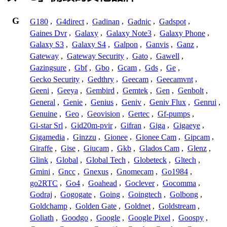
G
G180
,
G4direct
,
Gadinan
,
Gadnic
,
Gadspot
,
Gaines Dvr
,
Galaxy
,
Galaxy Note3
,
Galaxy Phone
,
Galaxy S3
,
Galaxy S4
,
Galpon
,
Ganvis
,
Ganz
,
Gateway
,
Gateway Security
,
Gato
,
Gawell
,
Gazingsure
,
Gbf
,
Gbo
,
Gcam
,
Gds
,
Ge
,
Gecko Security
,
Gedthry
,
Geecam
,
Geecamvnt
,
Geeni
,
Geeya
,
Gembird
,
Gemtek
,
Gen
,
Genbolt
,
General
,
Genie
,
Genius
,
Geniv
,
Geniv Flux
,
Genrui
,
Genuine
,
Geo
,
Geovision
,
Gertec
,
Gf-pumps
,
Gi-star Srl
,
Gid20m-pvir
,
Gifran
,
Giga
,
Gigaeye
,
Gigamedia
,
Ginzzu
,
Gionee
,
Gionee Cam
,
Gipcam
,
Giraffe
,
Gise
,
Giucam
,
Gkb
,
Glados Cam
,
Glenz
,
Glink
,
Global
,
Global Tech
,
Globeteck
,
Gltech
,
Gmini
,
Gncc
,
Gnexus
,
Gnomecam
,
Go1984
,
go2RTC
,
Go4
,
Goahead
,
Goclever
,
Gocomma
,
Godraj
,
Gogogate
,
Going
,
Goingtech
,
Golbong
,
Goldchamp
,
Golden Gate
,
Goldnet
,
Goldstream
,
Goliath
,
Goodgo
,
Google
,
Google Pixel
,
Goospy
,