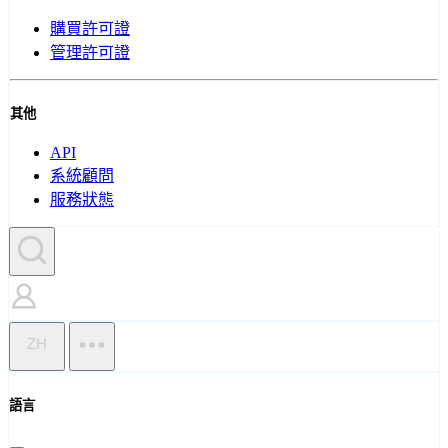
購買許可證
管理許可證
其他
API
系統顧問
服務狀態
ZH
語言