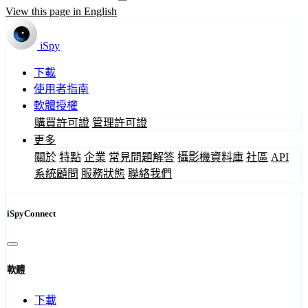
View this page in English
iSpy
下載
使用者指南
軟體授權
購買許可證
管理許可證
更多
關於
特點
企業
常見問題解答
攝影機資料庫
社區
API
系統顧問
服務狀態
聯絡我們
iSpyConnect
軟體
下載