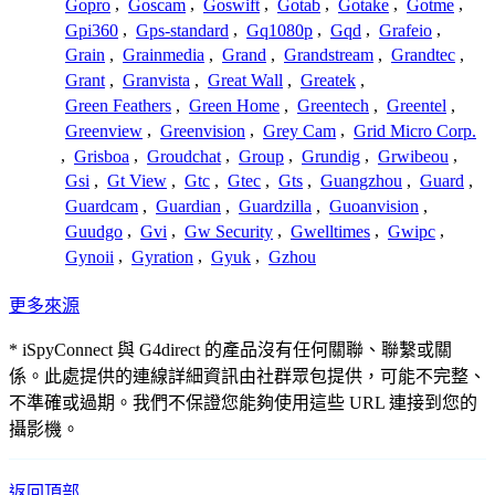
Gopro
,
Goscam
,
Goswift
,
Gotab
,
Gotake
,
Gotme
,
Gpi360
,
Gps-standard
,
Gq1080p
,
Gqd
,
Grafeio
,
Grain
,
Grainmedia
,
Grand
,
Grandstream
,
Grandtec
,
Grant
,
Granvista
,
Great Wall
,
Greatek
,
Green Feathers
,
Green Home
,
Greentech
,
Greentel
,
Greenview
,
Greenvision
,
Grey Cam
,
Grid Micro Corp.
,
Grisboa
,
Groudchat
,
Group
,
Grundig
,
Grwibeou
,
Gsi
,
Gt View
,
Gtc
,
Gtec
,
Gts
,
Guangzhou
,
Guard
,
Guardcam
,
Guardian
,
Guardzilla
,
Guoanvision
,
Guudgo
,
Gvi
,
Gw Security
,
Gwelltimes
,
Gwipc
,
Gynoii
,
Gyration
,
Gyuk
,
Gzhou
更多來源
* iSpyConnect 與 G4direct 的產品沒有任何關聯、聯繫或關
係。此處提供的連線詳細資訊由社群眾包提供，可能不完整、
不準確或過期。我們不保證您能夠使用這些 URL 連接到您的
攝影機。
返回頂部