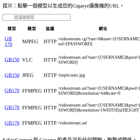
提示：點擊一個模型以生成您的Gigaeye攝像機的URL。
模型
類型
協議
網址
GB
/videostream.cgi?rate=0&user=[USERNAME
MJPEG
HTTP
wd=[PASSWORD]
170
/videostream.asf?user=[USERNAME]&pwd=
GB150
VLC
HTTP
SSWORD]
JPEG
HTTP
GB150
/tmpfs/auto.jpg
/videostream.asf?user=[USERNAME]&pwd=
GB170
FFMPEG
HTTP
SSWORD]&resolution=64&rate=0
/videostream.asf?user=[USERNAME]&pwd=
GB170
FFMPEG
HTTP
SSWORD]&resolution=[WIDTH]x[HEIGHT
FFMPEG
HTTP
GB170
/videostream.asf
* iSpyConnect 與 Gigaeye 的產品沒有任何關聯、聯繫或關係。