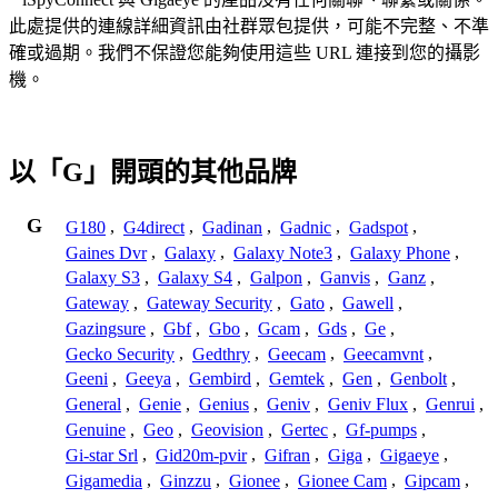
此處提供的連線詳細資訊由社群眾包提供，可能不完整、不準
確或過期。我們不保證您能夠使用這些 URL 連接到您的攝影
機。
以「G」開頭的其他品牌
G
G180
,
G4direct
,
Gadinan
,
Gadnic
,
Gadspot
,
Gaines Dvr
,
Galaxy
,
Galaxy Note3
,
Galaxy Phone
,
Galaxy S3
,
Galaxy S4
,
Galpon
,
Ganvis
,
Ganz
,
Gateway
,
Gateway Security
,
Gato
,
Gawell
,
Gazingsure
,
Gbf
,
Gbo
,
Gcam
,
Gds
,
Ge
,
Gecko Security
,
Gedthry
,
Geecam
,
Geecamvnt
,
Geeni
,
Geeya
,
Gembird
,
Gemtek
,
Gen
,
Genbolt
,
General
,
Genie
,
Genius
,
Geniv
,
Geniv Flux
,
Genrui
,
Genuine
,
Geo
,
Geovision
,
Gertec
,
Gf-pumps
,
Gi-star Srl
,
Gid20m-pvir
,
Gifran
,
Giga
,
Gigaeye
,
Gigamedia
,
Ginzzu
,
Gionee
,
Gionee Cam
,
Gipcam
,