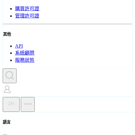
購買許可證
管理許可證
其他
API
系統顧問
服務狀態
ZH
語言