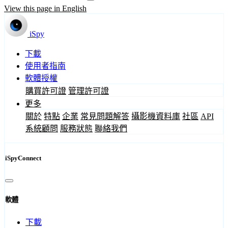
View this page in English
iSpy
下載
使用者指南
軟體授權
購買許可證
管理許可證
更多
關於
特點
企業
常見問題解答
攝影機資料庫
社區
API
系統顧問
服務狀態
聯絡我們
iSpyConnect
軟體
下載