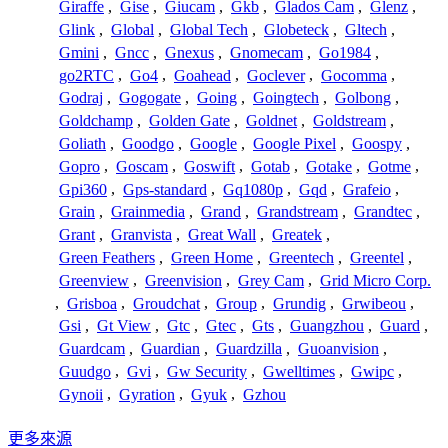
Giraffe
,
Gise
,
Giucam
,
Gkb
,
Glados Cam
,
Glenz
,
Glink
,
Global
,
Global Tech
,
Globeteck
,
Gltech
,
Gmini
,
Gncc
,
Gnexus
,
Gnomecam
,
Go1984
,
go2RTC
,
Go4
,
Goahead
,
Goclever
,
Gocomma
,
Godraj
,
Gogogate
,
Going
,
Goingtech
,
Golbong
,
Goldchamp
,
Golden Gate
,
Goldnet
,
Goldstream
,
Goliath
,
Goodgo
,
Google
,
Google Pixel
,
Goospy
,
Gopro
,
Goscam
,
Goswift
,
Gotab
,
Gotake
,
Gotme
,
Gpi360
,
Gps-standard
,
Gq1080p
,
Gqd
,
Grafeio
,
Grain
,
Grainmedia
,
Grand
,
Grandstream
,
Grandtec
,
Grant
,
Granvista
,
Great Wall
,
Greatek
,
Green Feathers
,
Green Home
,
Greentech
,
Greentel
,
Greenview
,
Greenvision
,
Grey Cam
,
Grid Micro Corp.
,
Grisboa
,
Groudchat
,
Group
,
Grundig
,
Grwibeou
,
Gsi
,
Gt View
,
Gtc
,
Gtec
,
Gts
,
Guangzhou
,
Guard
,
Guardcam
,
Guardian
,
Guardzilla
,
Guoanvision
,
Guudgo
,
Gvi
,
Gw Security
,
Gwelltimes
,
Gwipc
,
Gynoii
,
Gyration
,
Gyuk
,
Gzhou
更多來源