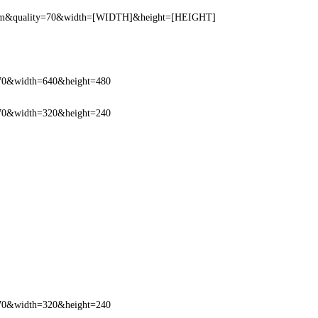
ustom&quality=70&width=[WIDTH]&height=[HEIGHT]
y=70&width=640&height=480
y=70&width=320&height=240
y=70&width=320&height=240