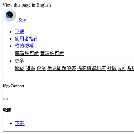
View this page in English
iSpy
下載
使用者指南
軟體授權
購買許可證
管理許可證
更多
關於
特點
企業
常見問題解答
攝影機資料庫
社區
API
系
iSpyConnect
軟體
下載