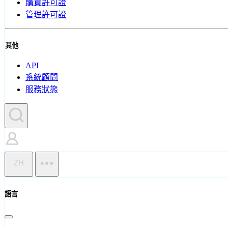
購買許可證
管理許可證
其他
API
系統顧問
服務狀態
ZH
語言