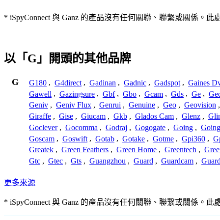
* iSpyConnect 與 Ganz 的產品沒有任何關聯、聯
以「G」開頭的其他品牌
G
G180
,
G4direct
,
Gadinan
,
Gadnic
,
Gadspot
,
Gaines D
Gawell
,
Gazingsure
,
Gbf
,
Gbo
,
Gcam
,
Gds
,
Ge
,
Gec
Geniv
,
Geniv Flux
,
Genrui
,
Genuine
,
Geo
,
Geovision
Giraffe
,
Gise
,
Giucam
,
Gkb
,
Glados Cam
,
Glenz
,
Gli
Goclever
,
Gocomma
,
Godraj
,
Gogogate
,
Going
,
Going
Goscam
,
Goswift
,
Gotab
,
Gotake
,
Gotme
,
Gpi360
,
Gp
Greatek
,
Green Feathers
,
Green Home
,
Greentech
,
Gree
Gtc
,
Gtec
,
Gts
,
Guangzhou
,
Guard
,
Guardcam
,
Guard
更多來源
* iSpyConnect 與 Ganz 的產品沒有任何關聯、聯