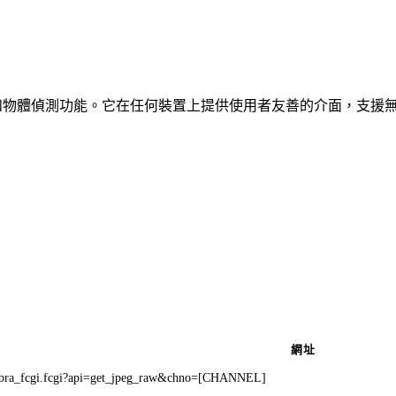
、車輛和物體偵測功能。它在任何裝置上提供使用者友善的介面，支援
網址
ebra_fcgi.fcgi?api=get_jpeg_raw&chno=[CHANNEL]