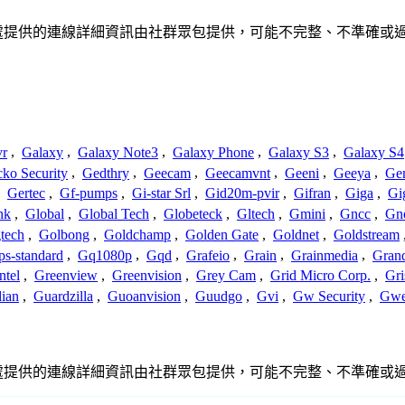
繫或關係。此處提供的連線詳細資訊由社群眾包提供，可能不完整、不準
vr
,
Galaxy
,
Galaxy Note3
,
Galaxy Phone
,
Galaxy S3
,
Galaxy S4
ko Security
,
Gedthry
,
Geecam
,
Geecamvnt
,
Geeni
,
Geeya
,
Ge
,
Gertec
,
Gf-pumps
,
Gi-star Srl
,
Gid20m-pvir
,
Gifran
,
Giga
,
Gi
nk
,
Global
,
Global Tech
,
Globeteck
,
Gltech
,
Gmini
,
Gncc
,
Gn
tech
,
Golbong
,
Goldchamp
,
Golden Gate
,
Goldnet
,
Goldstream
s-standard
,
Gq1080p
,
Gqd
,
Grafeio
,
Grain
,
Grainmedia
,
Gran
ntel
,
Greenview
,
Greenvision
,
Grey Cam
,
Grid Micro Corp.
,
Gri
ian
,
Guardzilla
,
Guoanvision
,
Guudgo
,
Gvi
,
Gw Security
,
Gwe
繫或關係。此處提供的連線詳細資訊由社群眾包提供，可能不完整、不準