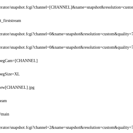
operator/snapshot.fcgi?channel=[CHANNEL]&name=snapshot&resolution=c
t_firststream
perator/snapshot.fcgi?channel=0&name=snapshot&resolution=custom&qualit
perator/snapshot.fcgi?channel=0&name=snapshot&resolution=custom&qualit
?JpegCam=[CHANNEL]
JpegSize=XL
/view[CHANNEL].jpg
ream
/main
perator/snapshot.fcgi?channel=2&name=snapshot&resolution=custom&qualit