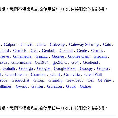
確或過期。我們不保證您能夠使用這些 URL 連接到您的攝影機。
,
Galpon
,
Ganvis
,
Ganz
,
Gateway
,
Gateway Security
,
Gato
,
mbird
,
Gemtek
,
Gen
,
Genbolt
,
General
,
Genie
,
Genius
,
gaeye
,
Gigamedia
,
Ginzzu
,
Gionee
,
Gionee Cam
,
Gipcam
,
exus
,
Gnomecam
,
Go1984
,
go2RTC
,
Go4
,
Goahead
,
,
Goliath
,
Goodgo
,
Google
,
Google Pixel
,
Goospy
,
Gopro
,
d
,
Grandstream
,
Grandtec
,
Grant
,
Granvista
,
Great Wall
,
sboa
,
Groudchat
,
Group
,
Grundig
,
Grwibeou
,
Gsi
,
Gt View
,
lltimes
,
Gwipc
,
Gynoii
,
Gyration
,
Gyuk
,
Gzhou
確或過期。我們不保證您能夠使用這些 URL 連接到您的攝影機。