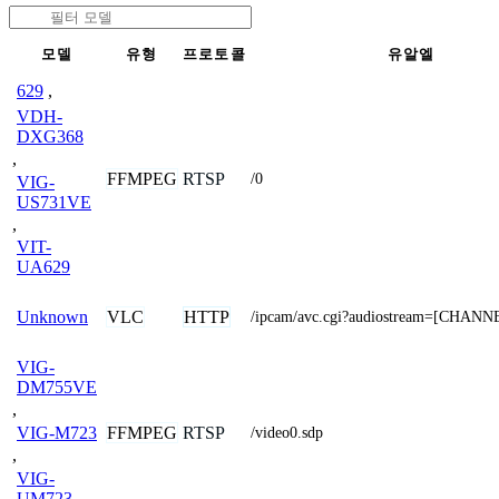
모델
유형
프로토콜
유알엘
629
,
VDH-
DXG368
,
FFMPEG
RTSP
/0
VIG-
US731VE
,
VIT-
UA629
VLC
HTTP
Unknown
/ipcam/avc.cgi?audiostream=[CHANN
VIG-
DM755VE
,
FFMPEG
RTSP
VIG-M723
/video0.sdp
,
VIG-
UM723