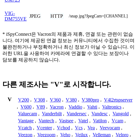
VIG-
JPEG
HTTP
/snap.jpg?JpegCam=[CHANNEL]
DM755VE
* iSpyConnect은 Vacron의 제품과 제휴, 연결 또는 관련이 없습
니다. 여기에 제공된 연결 정보는 커뮤니티에서 수집한 것이며
불완전하거나 부정확하거나 최신 정보가 아닐 수 있습니다. 이
러한 URL을 사용하여 카메라에 연결할 수 있다는 보장이나
담보를 제공하지 않습니다.
다른 제조사는 "V"로 시작합니다.
V
V200
,
V308
,
V360
,
V380
,
V380pro
,
V4l2rtspserver
,
V600
,
V89
,
Vacron
,
Vaddio
,
Vahti
,
Valtronics
,
Valuecam
,
Vanderbilt
,
Vandersec
,
Vandesc
,
Vangold
,
Vantage
,
Vantech
,
Vastsee
,
Vatel
,
Vatilon
,
Vcam
,
Vcatch
,
Vcenter
,
Vchod
,
Vcs
,
Vea
,
Veevocam
,
Veezon
,
Veezoom
,
Veho
,
Veilux
,
Velleman
,
Velpro
,