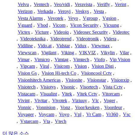
Velvu
,
Ventech
,
Veo/vidi
,
Veravista
,
Verifly
,
Verint
,
Verizon
,
Verkada
,
Veroyi
,
Veskys
,
Vesta
,
Vesta Alarms
,
Vevotek
,
Veyo
,
Vgroup
,
Vgsion
,
Vguard
,
Vhod
,
Vicom
,
Vicon Security
,
Vicsung
,
Victex
,
Victure
,
Videoiq
,
Videosec Security
,
Videotec
,
Videoteknika
,
Videotrend
,
Videotronik
,
Videra
,
Vidiline
,
Vido.at
,
Vidstar
,
Vidux
,
Viewmax
,
Viewscan
,
Vigilant
,
Viking
,
VIKVIZ
,
Vikylin
,
Vilar
,
Vimar
,
Vimicro
,
Vimtag
,
Vimtech
,
Viofo
,
Vip Vision
,
Vipcam
,
Viral
,
Visicom
,
Vision
,
Vision Digi
,
Vision Gs
,
Vision Hi-tech Co
,
Visioncool Cctv
,
Visionhitech Americas
,
Visionite
,
Visionstar
,
Visionxip
,
Visiotech
,
Visiotys
,
Visonic
,
Visortech
,
Vista Cctv
,
Vistacam
,
Visualint
,
Vitek
,
Vitek Cctv
,
Vitorcam
,
Vivint
,
Vivitar
,
Vivotek
,
Viziuuy
,
Vlc
,
Voger
,
Vonnic
,
Vonnision
,
Vonz
,
Voor/keuken
,
Voordeur
,
Voyager
,
Voycam
,
Voyo
,
Vpl
,
Vr Cam
,
Vr360
,
Vsc
,
Vstarcam
,
Vta
,
Vtech
더 많은 소스