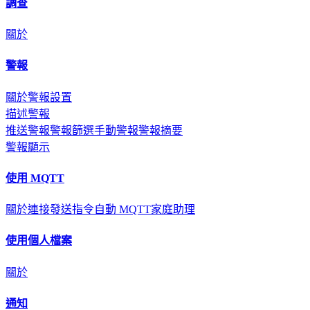
調查
關於
警報
關於
警報設置
描述警報
推送警報
警報篩選
手動警報
警報摘要
警報顯示
使用 MQTT
關於
連接
發送指令
自動 MQTT
家庭助理
使用個人檔案
關於
通知