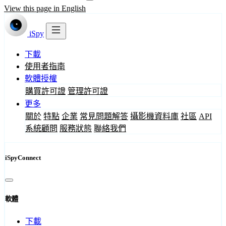
View this page in English
iSpy
下載
使用者指南
軟體授權
購買許可證
管理許可證
更多
關於
特點
企業
常見問題解答
攝影機資料庫
社區
API
系統顧問
服務狀態
聯絡我們
iSpyConnect
軟體
下載