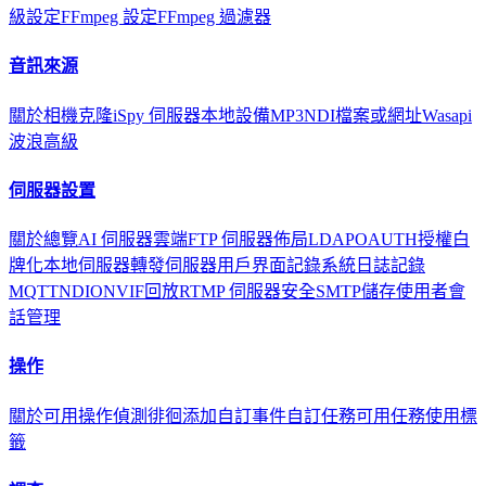
級設定
FFmpeg 設定
FFmpeg 過濾器
音訊來源
關於
相機
克隆
iSpy 伺服器
本地設備
MP3
NDI
檔案或網址
Wasapi
波浪
高級
伺服器設置
關於
總覽
AI 伺服器
雲端
FTP 伺服器
佈局
LDAP
OAUTH
授權
白
牌化
本地伺服器
轉發伺服器
用戶界面
記錄
系統日誌記錄
MQTT
NDI
ONVIF
回放
RTMP 伺服器
安全
SMTP
儲存
使用者
會
話管理
操作
關於
可用操作
偵測徘徊
添加自訂事件
自訂任務
可用任務
使用標
籤