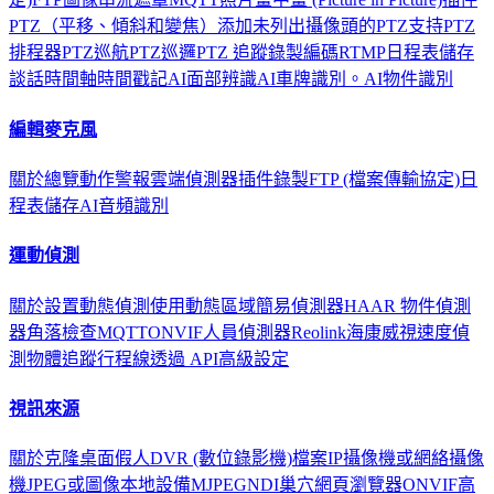
PTZ（平移、傾斜和變焦）
添加未列出攝像頭的PTZ支持
PTZ
排程器
PTZ巡航
PTZ巡邏
PTZ 追蹤
錄製
編碼
RTMP
日程表
儲存
談話
時間軸
時間戳記
AI面部辨識
AI車牌識別。
AI物件識別
編輯麥克風
關於
總覽
動作
警報
雲端
偵測器
插件
錄製
FTP (檔案傳輸協定)
日
程表
儲存
AI音頻識別
運動偵測
關於
設置動態偵測
使用動態區域
簡易偵測器
HAAR 物件偵測
器
角落檢查
MQTT
ONVIF
人員偵測器
Reolink
海康威視
速度偵
測
物體追蹤
行程線
透過 API
高級設定
視訊來源
關於
克隆
桌面
假人
DVR (數位錄影機)
檔案
IP攝像機或網絡攝像
機
JPEG或圖像
本地設備
MJPEG
NDI
巢穴
網頁瀏覽器
ONVIF
高