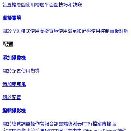
設置樓層圖
使用樓層平面圖
技巧和訣竅
虛擬實境
關於 VR 模式
使用虛擬實境
使用滑鼠和鍵盤
使用控制面板
註解
配置
添加攝像機
關於
配置
使用嚮導
添加麥克風
關於
配置
編輯攝影機
關於
總覽
調整
操作
警報
音訊
雲端
偵測器
FTP (檔案傳輸協
定)
FTP圖像串流
遮罩
MQTT
照片
畫中畫 (Picture in Picture)
插件