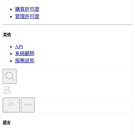
購買許可證
管理許可證
其他
API
系統顧問
服務狀態
ZH
語言