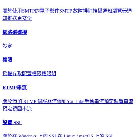
關於
使用SMTP的電子郵件
SMTP 故障排除
推播通知
瀏覽器通
知
推送更安全
網路磁碟機
設定
權限
授權存取
配置權限
權限組
RTMP串流
關於
添加 RTMP 伺服器
流傳到YouTube
手動串流
預定裝置串流
預定視圖串流
設置 SSL
關於
在 Windows 上的 SSL
在 Linux / macOS 上的 SSL