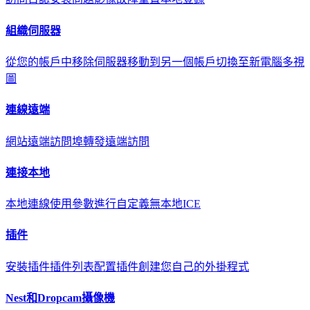
組織伺服器
從您的帳戶中移除伺服器
移動到另一個帳戶
切換至新電腦
多視
圖
連線遠端
網站遠端訪問
埠轉發遠端訪問
連接本地
本地連線
使用參數進行自定義
無本地ICE
插件
安裝插件
插件列表
配置插件
創建您自己的外掛程式
Nest和Dropcam攝像機