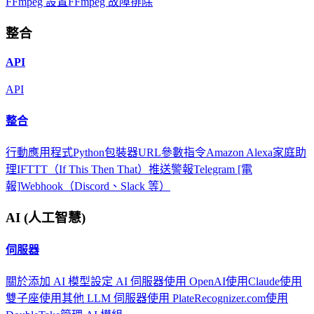
FFmpeg 設置
FFmpeg 故障排除
整合
API
API
整合
行動應用程式
Python包裝器
URL參數
指令
Amazon Alexa
家庭助
理
IFTTT（If This Then That）
推送警報
Telegram [電
報]
Webhook（Discord、Slack 等）
AI (人工智慧)
伺服器
關於
添加 AI 模型
設定 AI 伺服器
使用 OpenAI
使用Claude
使用
雙子座
使用其他 LLM 伺服器
使用 PlateRecognizer.com
使用