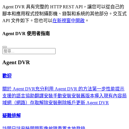
Agent DVR 具有完整的 HTTP REST API，讓您可以從自己的
腳本和應用程式控制攝影機、錄製和系統的其他部分。交互式
API 文件如下。您也可以
在新視窗中開啟
。
Agent DVR 使用者指南
Agent DVR
歡迎
關於 Agent DVR
充分利用 Agent DVR 的方法
第一步
性能提示
支援的語言
協助翻譯
安裝
手動安裝
安裝舊版本
導入現有內容
局
域網（網路）存取
解除安裝
刪除帳戶
更新 Agent DVR
疑難排解
訪問日誌
安裝問題
影像故障
重置本地登錄