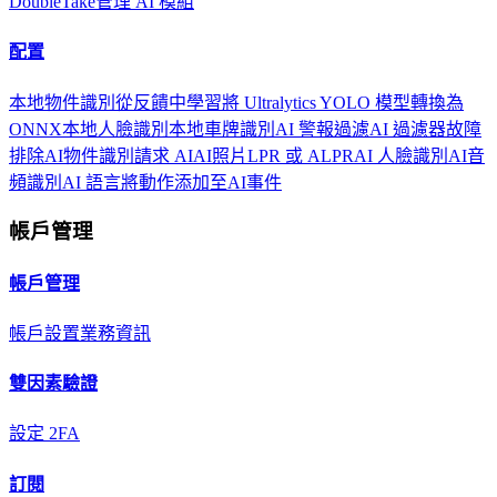
DoubleTake
管理 AI 模組
配置
本地物件識別
從反饋中學習
將 Ultralytics YOLO 模型轉換為
ONNX
本地人臉識別
本地車牌識別
AI 警報過濾
AI 過濾器故障
排除
AI物件識別
請求 AI
AI照片
LPR 或 ALPR
AI 人臉識別
AI音
頻識別
AI 語言
將動作添加至AI事件
帳戶管理
帳戶管理
帳戶設置
業務資訊
雙因素驗證
設定 2FA
訂閱