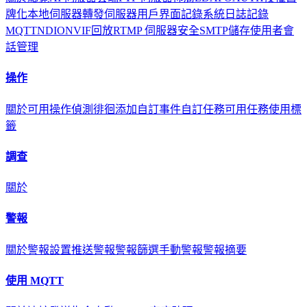
牌化
本地伺服器
轉發伺服器
用戶界面
記錄
系統日誌記錄
MQTT
NDI
ONVIF
回放
RTMP 伺服器
安全
SMTP
儲存
使用者
會
話管理
操作
關於
可用操作
偵測徘徊
添加自訂事件
自訂任務
可用任務
使用標
籤
調查
關於
警報
關於
警報設置
推送警報
警報篩選
手動警報
警報摘要
使用 MQTT