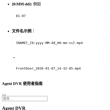
{0:MM-dd}:
例如
01-07
文件名示例：
{NAME}_{0:yyyy-MM-dd_HH-mm-ss}.mp4
→
FrontDoor_2026-01-07_14-32-05.mp4
Agent DVR 使用者指南
Agent DVR