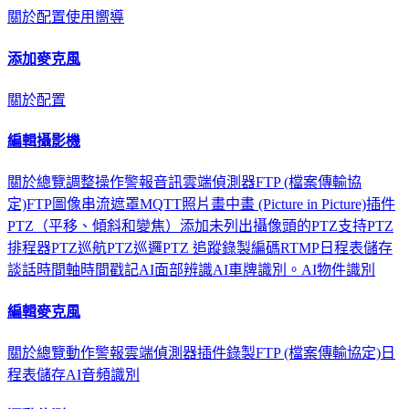
關於
配置
使用嚮導
添加麥克風
關於
配置
編輯攝影機
關於
總覽
調整
操作
警報
音訊
雲端
偵測器
FTP (檔案傳輸協
定)
FTP圖像串流
遮罩
MQTT
照片
畫中畫 (Picture in Picture)
插件
PTZ（平移、傾斜和變焦）
添加未列出攝像頭的PTZ支持
PTZ
排程器
PTZ巡航
PTZ巡邏
PTZ 追蹤
錄製
編碼
RTMP
日程表
儲存
談話
時間軸
時間戳記
AI面部辨識
AI車牌識別。
AI物件識別
編輯麥克風
關於
總覽
動作
警報
雲端
偵測器
插件
錄製
FTP (檔案傳輸協定)
日
程表
儲存
AI音頻識別