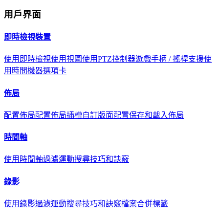
用戶界面
即時檢視裝置
使用即時檢視
使用視圖
使用PTZ控制器
遊戲手柄 / 搖桿支援
使
用時間機器選項卡
佈局
配置佈局
配置佈局插槽
自訂版面配置
保存和載入佈局
時間軸
使用時間軸
過濾
運動搜尋
技巧和訣竅
錄影
使用錄影
過濾
運動搜尋
技巧和訣竅
檔案合併標籤