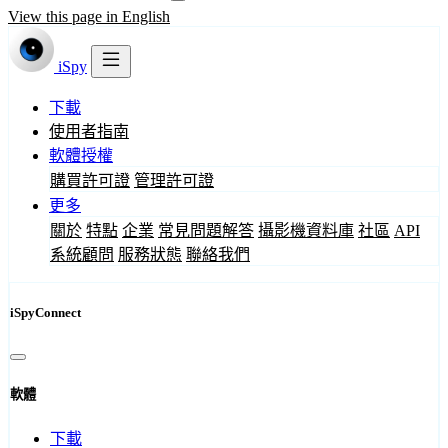
View this page in English
iSpy
下載
使用者指南
軟體授權
購買許可證
管理許可證
更多
關於
特點
企業
常見問題解答
攝影機資料庫
社區
API
系統顧問
服務狀態
聯絡我們
iSpyConnect
軟體
下載