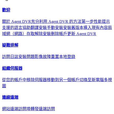
歡迎
關於 Agent DVR
充分利用 Agent DVR 的方法
第一步
性能提示
支援的語言
協助翻譯
安裝
手動安裝
安裝舊版本
導入現有內容
局
域網（網路）存取
解除安裝
刪除帳戶
更新 Agent DVR
疑難排解
訪問日誌
安裝問題
影像故障
重置本地登錄
組織伺服器
從您的帳戶中移除伺服器
移動到另一個帳戶
切換至新電腦
多視
圖
連線遠端
網站遠端訪問
埠轉發遠端訪問