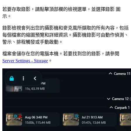
若要存取錄影，請點擊頂部欄的檢視選單，並選擇錄影
圖
示。
錄影檢視會列出您的攝影機和麥克風所擷取的所有內容，包括
每個檔案的縮圖預覽和詳細資訊。攝影機錄影可由動作偵測、
警示、排程觸發或手動啟動。
檔案會儲存在您的電腦本機。若要找到您的錄影，請參閱
Server Settings - Storage
。