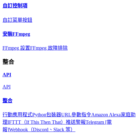
自訂控制項
自訂菜單按鈕
安裝FFmpeg
FFmpeg 設置
FFmpeg 故障排除
整合
API
API
整合
行動應用程式
Python包裝器
URL參數
指令
Amazon Alexa
家庭助
理
IFTTT（If This Then That）
推送警報
Telegram [電
報]
Webhook（Discord、Slack 等）