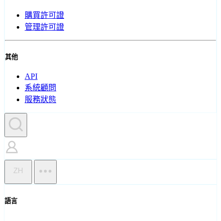
購買許可證
管理許可證
其他
API
系統顧問
服務狀態
ZH
語言