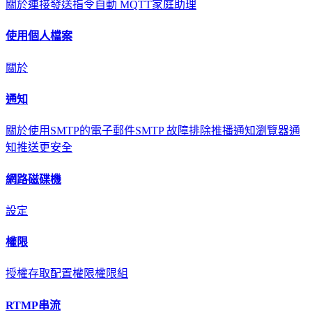
關於
連接
發送指令
自動 MQTT
家庭助理
使用個人檔案
關於
通知
關於
使用SMTP的電子郵件
SMTP 故障排除
推播通知
瀏覽器通
知
推送更安全
網路磁碟機
設定
權限
授權存取
配置權限
權限組
RTMP串流