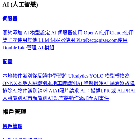
AI (人工智慧)
伺服器
關於
添加 AI 模型
設定 AI 伺服器
使用 OpenAI
使用Claude
使用
雙子座
使用其他 LLM 伺服器
使用 PlateRecognizer.com
使用
DoubleTake
管理 AI 模組
配置
本地物件識別
從反饋中學習
將 Ultralytics YOLO 模型轉換為
ONNX
本地人臉識別
本地車牌識別
AI 警報過濾
AI 過濾器故障
排除
AI物件識別
請求 AI
AI照片
請求 AI：描述
LPR 或 ALPR
AI
人臉識別
AI音頻識別
AI 語言
將動作添加至AI事件
帳戶管理
帳戶管理