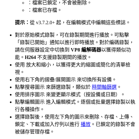
：檔案已鎖定，不會被刪除。
：檔案已存檔。
提示：
從 v3.7.2.0+ 起，在編輯模式中編輯這些標誌。
對於原始模式錄製，可在錄製期間進行播放。可點擊
「錄製已開始」通知以進行即時播放。對於編碼錄製，
請在伺服器設定中切換到
VP8 編解碼器
以獲得類似功
能。
H264
不支援錄製期間的播放。
使用
放大和縮小，以獲得更大的縮圖或簡化的清單檢
視。
使用右下角的摺疊/展開圖示
來切換所有設備。
點擊搜尋圖示
來篩選錄製，類似於
時間軸篩選
。
使用排序圖示
來變更顯示模式（按設備或日期）。
點擊編輯圖示
進入編輯模式。逐個或批量選擇錄製以執
行各種操作。
選擇錄製後，使用左下角的圖示來刪除、存檔、上傳、
鎖定、下載或加入佇列以進行
播放
。已鎖定的錄製不會
被儲存管理存檔。