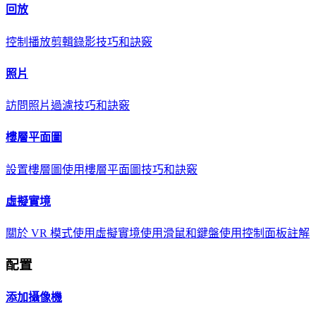
回放
控制播放
剪輯錄影
技巧和訣竅
照片
訪問照片
過濾
技巧和訣竅
樓層平面圖
設置樓層圖
使用樓層平面圖
技巧和訣竅
虛擬實境
關於 VR 模式
使用虛擬實境
使用滑鼠和鍵盤
使用控制面板
註解
配置
添加攝像機