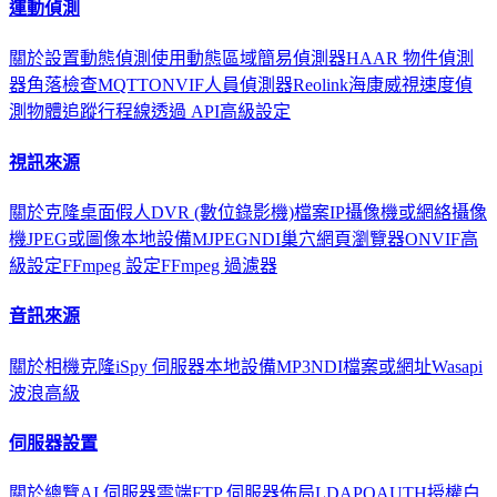
運動偵測
關於
設置動態偵測
使用動態區域
簡易偵測器
HAAR 物件偵測
器
角落檢查
MQTT
ONVIF
人員偵測器
Reolink
海康威視
速度偵
測
物體追蹤
行程線
透過 API
高級設定
視訊來源
關於
克隆
桌面
假人
DVR (數位錄影機)
檔案
IP攝像機或網絡攝像
機
JPEG或圖像
本地設備
MJPEG
NDI
巢穴
網頁瀏覽器
ONVIF
高
級設定
FFmpeg 設定
FFmpeg 過濾器
音訊來源
關於
相機
克隆
iSpy 伺服器
本地設備
MP3
NDI
檔案或網址
Wasapi
波浪
高級
伺服器設置
關於
總覽
AI 伺服器
雲端
FTP 伺服器
佈局
LDAP
OAUTH
授權
白