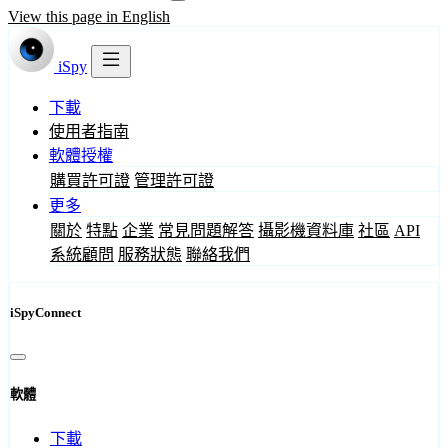
View this page in English
iSpy
下載
使用者指南
軟體授權
購買許可證
管理許可證
更多
關於
特點
企業
常見問題解答
攝影機資料庫
社區
API
系統顧問
服務狀態
聯絡我們
iSpyConnect
軟體
下載