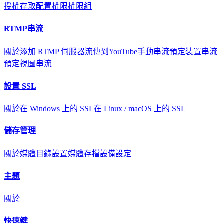
授權存取
配置權限
權限組
RTMP串流
關於
添加 RTMP 伺服器
流傳到YouTube
手動串流
預定裝置串流
預定視圖串流
設置 SSL
關於
在 Windows 上的 SSL
在 Linux / macOS 上的 SSL
儲存管理
關於
媒體目錄設置
媒體存檔
設備設定
主題
關於
快速鍵