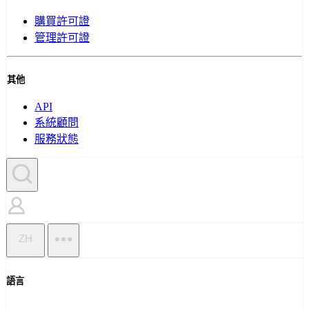
購買許可證
管理許可證
其他
API
系統顧問
服務狀態
ZH
語言