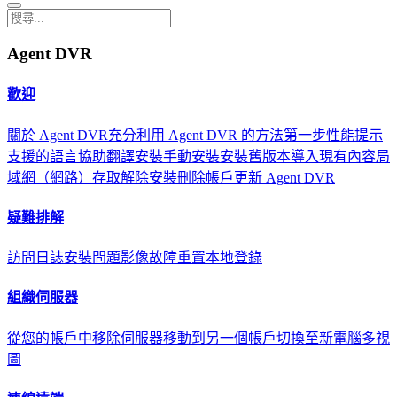
Agent DVR
歡迎
關於 Agent DVR
充分利用 Agent DVR 的方法
第一步
性能提示
支援的語言
協助翻譯
安裝
手動安裝
安裝舊版本
導入現有內容
局
域網（網路）存取
解除安裝
刪除帳戶
更新 Agent DVR
疑難排解
訪問日誌
安裝問題
影像故障
重置本地登錄
組織伺服器
從您的帳戶中移除伺服器
移動到另一個帳戶
切換至新電腦
多視
圖