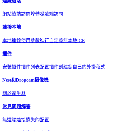
連線遠端
網站遠端訪問
埠轉發遠端訪問
連接本地
本地連線
使用參數進行自定義
無本地ICE
插件
安裝插件
插件列表
配置插件
創建您自己的外掛程式
Nest和Dropcam攝像機
關於
產生器
常見問題解答
無遠端連接
遺失的配置