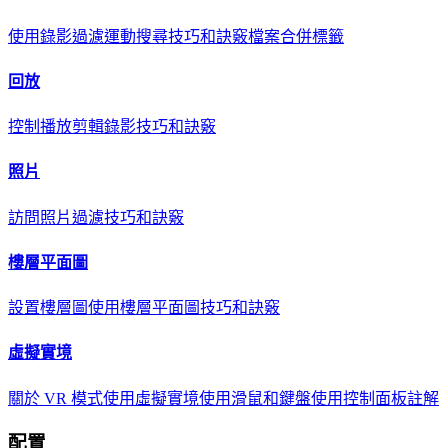
使用錄影
過濾
運動搜尋
技巧和訣竅
檔案合併標籤
回放
控制播放
剪輯錄影
技巧和訣竅
照片
訪問照片
過濾
技巧和訣竅
樓層平面圖
設置樓層圖
使用樓層平面圖
技巧和訣竅
虛擬實境
關於 VR 模式
使用虛擬實境
使用滑鼠和鍵盤
使用控制面板
註解
配置