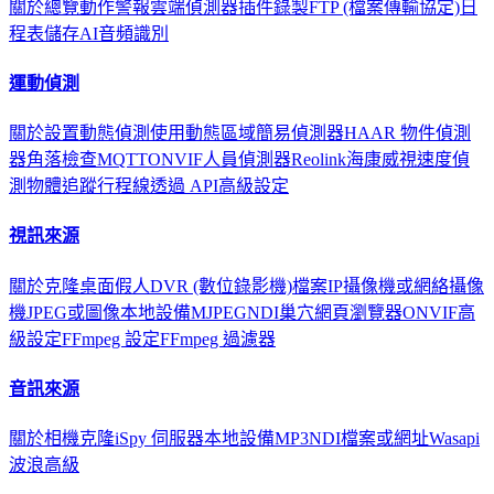
關於
總覽
動作
警報
雲端
偵測器
插件
錄製
FTP (檔案傳輸協定)
日
程表
儲存
AI音頻識別
運動偵測
關於
設置動態偵測
使用動態區域
簡易偵測器
HAAR 物件偵測
器
角落檢查
MQTT
ONVIF
人員偵測器
Reolink
海康威視
速度偵
測
物體追蹤
行程線
透過 API
高級設定
視訊來源
關於
克隆
桌面
假人
DVR (數位錄影機)
檔案
IP攝像機或網絡攝像
機
JPEG或圖像
本地設備
MJPEG
NDI
巢穴
網頁瀏覽器
ONVIF
高
級設定
FFmpeg 設定
FFmpeg 過濾器
音訊來源
關於
相機
克隆
iSpy 伺服器
本地設備
MP3
NDI
檔案或網址
Wasapi
波浪
高級