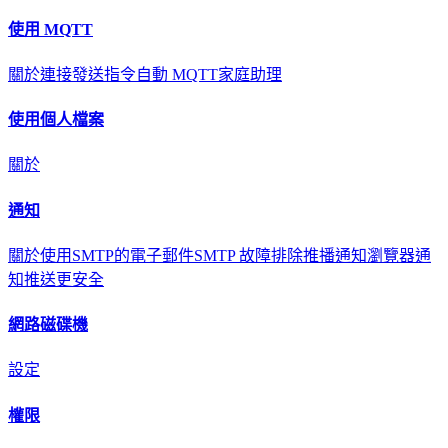
使用 MQTT
關於
連接
發送指令
自動 MQTT
家庭助理
使用個人檔案
關於
通知
關於
使用SMTP的電子郵件
SMTP 故障排除
推播通知
瀏覽器通
知
推送更安全
網路磁碟機
設定
權限