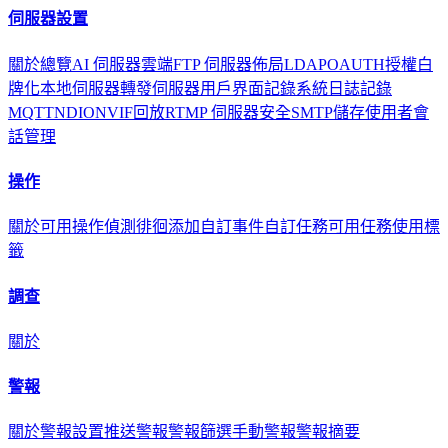
伺服器設置
關於
總覽
AI 伺服器
雲端
FTP 伺服器
佈局
LDAP
OAUTH
授權
白
牌化
本地伺服器
轉發伺服器
用戶界面
記錄
系統日誌記錄
MQTT
NDI
ONVIF
回放
RTMP 伺服器
安全
SMTP
儲存
使用者
會
話管理
操作
關於
可用操作
偵測徘徊
添加自訂事件
自訂任務
可用任務
使用標
籤
調查
關於
警報
關於
警報設置
推送警報
警報篩選
手動警報
警報摘要