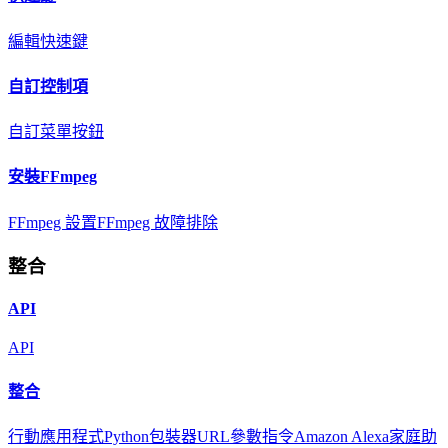
編輯快速鍵
自訂控制項
自訂菜單按鈕
安裝FFmpeg
FFmpeg 設置
FFmpeg 故障排除
整合
API
API
整合
行動應用程式
Python包裝器
URL參數
指令
Amazon Alexa
家庭助