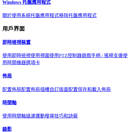
Windows 托盤應用程式
關於
使用系統托盤應用程式
移除托盤應用程式
用戶界面
即時檢視裝置
使用即時檢視
使用視圖
使用PTZ控制器
遊戲手柄 / 搖桿支援
使
用時間機器選項卡
佈局
配置佈局
配置佈局插槽
自訂版面配置
保存和載入佈局
時間軸
使用時間軸
過濾
運動搜尋
技巧和訣竅
錄影