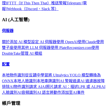
理
IFTTT（If This Then That）
推送警報
Telegram [電
報]
Webhook（Discord、Slack 等）
AI (人工智慧)
伺服器
關於
添加 AI 模型
設定 AI 伺服器
使用 OpenAI
使用Claude
使用
雙子座
使用其他 LLM 伺服器
使用 PlateRecognizer.com
使用
DoubleTake
管理 AI 模組
配置
本地物件識別
從反饋中學習
將 Ultralytics YOLO 模型轉換為
ONNX
本地人臉識別
本地車牌識別
AI 警報過濾
AI 過濾器故障
排除
AI物件識別
請求 AI
AI照片
請求 AI：描述
LPR 或 ALPR
AI
人臉識別
AI音頻識別
AI 語言
將動作添加至AI事件
帳戶管理