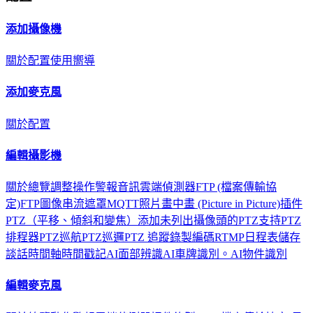
添加攝像機
關於
配置
使用嚮導
添加麥克風
關於
配置
編輯攝影機
關於
總覽
調整
操作
警報
音訊
雲端
偵測器
FTP (檔案傳輸協
定)
FTP圖像串流
遮罩
MQTT
照片
畫中畫 (Picture in Picture)
插件
PTZ（平移、傾斜和變焦）
添加未列出攝像頭的PTZ支持
PTZ
排程器
PTZ巡航
PTZ巡邏
PTZ 追蹤
錄製
編碼
RTMP
日程表
儲存
談話
時間軸
時間戳記
AI面部辨識
AI車牌識別。
AI物件識別
編輯麥克風