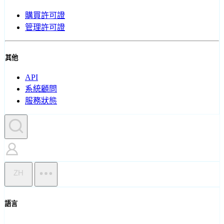
購買許可證
管理許可證
其他
API
系統顧問
服務狀態
ZH
語言