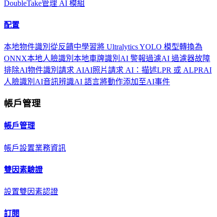
DoubleTake
管理 AI 模組
配置
本地物件識別
從反饋中學習
將 Ultralytics YOLO 模型轉換為
ONNX
本地人臉識別
本地車牌識別
AI 警報過濾
AI 過濾器故障
排除
AI物件識別
請求 AI
AI照片
請求 AI：描述
LPR 或 ALPR
AI
人臉識別
AI音訊辨識
AI 語言
將動作添加至AI事件
帳戶管理
帳戶管理
帳戶設置
業務資訊
雙因素驗證
設置雙因素認證
訂閱