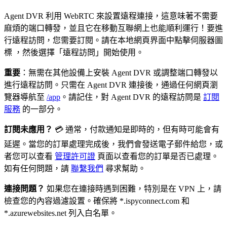
Agent DVR 利用 WebRTC 來設置遠程連接，這意味著不需要
麻煩的端口轉發，並且它在移動互聯網上也能順利運行！要進
行遠程訪問，您需要訂閱。請在本地網頁界面中點擊伺服器圖
標
，然後選擇「遠程訪問」開始使用。
重要
：無需在其他設備上安裝 Agent DVR 或調整端口轉發以
進行遠程訪問。只需在 Agent DVR 連接後，通過任何網頁瀏
覽器導航至
/app
。請記住，對 Agent DVR 的遠程訪問是
訂閱
服務
的一部分。
訂閱未應用？
💳 通常，付款通知是即時的，但有時可能會有
延遲。當您的訂單處理完成後，我們會發送電子郵件給您，或
者您可以查看
管理許可證
頁面以查看您的訂單是否已處理。
如有任何問題，請
聯繫我們
尋求幫助。
連接問題？
如果您在連接時遇到困難，特別是在 VPN 上，請
檢查您的內容過濾設置。確保將 *.ispyconnect.com 和
*.azurewebsites.net 列入白名單。