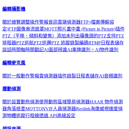
編輯攝影機
關於
總覽
調整
操作
警報
音訊
雲端
偵測器
FTP (檔案傳輸協
定)
FTP圖像串流
遮罩
MQTT
照片
畫中畫 (Picture in Picture)
插件
PTZ（平移、傾斜和變焦）
添加未列出攝像頭的PTZ支持
PTZ
排程器
PTZ巡航
PTZ巡邏
PTZ 追蹤
錄製
編碼
RTMP
日程表
儲存
談話
時間軸
時間戳記
AI面部辨識
AI車牌識別。
AI物件識別
編輯麥克風
關於
一般
動作
警報
雲
偵測器
插件
錄製
日程表
儲存
AI音頻識別
運動偵測
關於
設置動態偵測
使用動態區域
簡易偵測器
HAAR 物件偵測
器
角落檢查
MQTT
ONVIF
人員偵測器
Reolink
海康威視
速度偵
測
物體追蹤
行程線
透過 API
高級設定
視訊來源