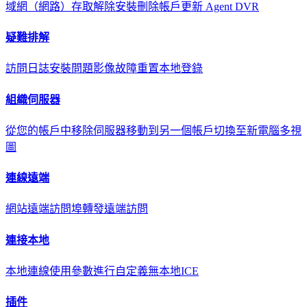
域網（網路）存取
解除安裝
刪除帳戶
更新 Agent DVR
疑難排解
訪問日誌
安裝問題
影像故障
重置本地登錄
組織伺服器
從您的帳戶中移除伺服器
移動到另一個帳戶
切換至新電腦
多視
圖
連線遠端
網站遠端訪問
埠轉發遠端訪問
連接本地
本地連線
使用參數進行自定義
無本地ICE
插件