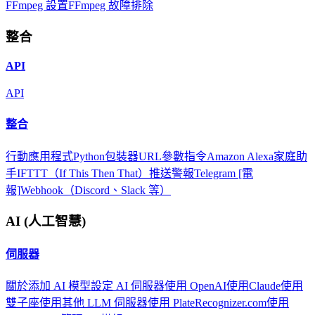
FFmpeg 設置
FFmpeg 故障排除
整合
API
API
整合
行動應用程式
Python包裝器
URL參數
指令
Amazon Alexa
家庭助
手
IFTTT（If This Then That）
推送警報
Telegram [電
報]
Webhook（Discord、Slack 等）
AI (人工智慧)
伺服器
關於
添加 AI 模型
設定 AI 伺服器
使用 OpenAI
使用Claude
使用
雙子座
使用其他 LLM 伺服器
使用 PlateRecognizer.com
使用