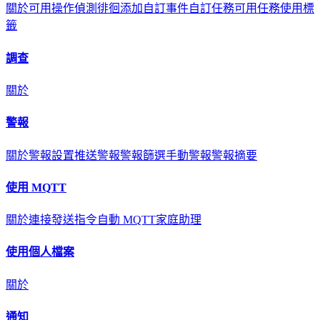
關於
可用操作
偵測徘徊
添加自訂事件
自訂任務
可用任務
使用標
籤
調查
關於
警報
關於
警報設置
推送警報
警報篩選
手動警報
警報摘要
使用 MQTT
關於
連接
發送指令
自動 MQTT
家庭助理
使用個人檔案
關於
通知