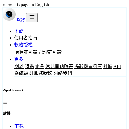
View this page in English
iSpy
下載
使用者指南
軟體授權
購買許可證
管理許可證
更多
關於
特點
企業
常見問題解答
攝影機資料庫
社區
API
系統顧問
服務狀態
聯絡我們
iSpyConnect
軟體
下載