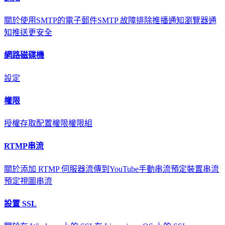
關於
使用SMTP的電子郵件
SMTP 故障排除
推播通知
瀏覽器通
知
推送更安全
網路磁碟機
設定
權限
授權存取
配置權限
權限組
RTMP串流
關於
添加 RTMP 伺服器
流傳到YouTube
手動串流
預定裝置串流
預定視圖串流
設置 SSL