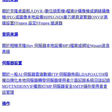
關於
克隆
桌面
假人
DVR (數位錄影機)
檔案
IP攝像機或網絡攝像
機
JPEG或圖像
本地設備
MJPEG
NDI
巢穴
網頁瀏覽器
ONVIF
高
級設置
FFmpeg 設定
FFmpeg 過濾器
音訊來源
關於
相機
克隆
iSpy 伺服器
本地設備
MP3
檔案或網址
Wasapi
波浪
高級
伺服器設置
關於
一般
AI 伺服器
雲端
數據
FTP 伺服器
佈局
LDAP
OAUTH
授
權
白牌化
本地伺服器
轉發伺服器
使用者介面
記錄
系統日誌記錄
MQTT
NDI
ONVIF
播放
RTMP 伺服器
安全
SMTP
儲存
使用者
會
話管理
操作