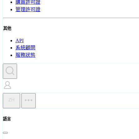
購買許可證
管理許可證
其他
API
系統顧問
服務狀態
ZH
語言