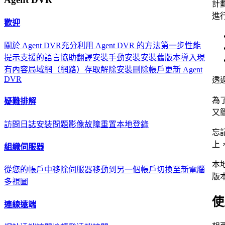
計劃
進
歡迎
關於 Agent DVR
充分利用 Agent DVR 的方法
第一步
性能
提示
支援的語言
協助翻譯
安裝
手動安裝
安裝舊版本
導入現
有內容
局域網（網路）存取
解除安裝
刪除帳戶
更新 Agent
DVR
透
為
疑難排解
又
訪問日誌
安裝問題
影像故障
重置本地登錄
忘記
上，
組織伺服器
本
從您的帳戶中移除伺服器
移動到另一個帳戶
切換至新電腦
版
多視圖
使
連線遠端