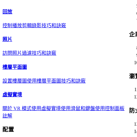
回放
控制播放
剪輯錄影
技巧和訣竅
企
照片
訪問照片
過濾
技巧和訣竅
樓層平面圖
瀏
設置樓層圖
使用樓層平面圖
技巧和訣竅
虛擬實境
關於 VR 模式
使用虛擬實境
使用滑鼠和鍵盤
使用控制面板
防
註解
配置