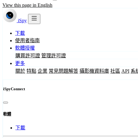
View this page in English
iSpy
下載
使用者指南
軟體授權
購買許可證
管理許可證
更多
關於
特點
企業
常見問題解答
攝影機資料庫
社區
API
系
iSpyConnect
軟體
下載