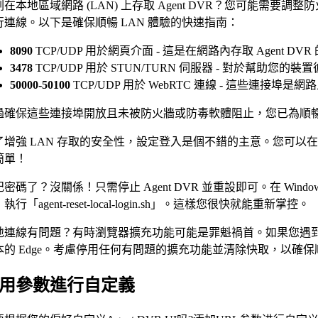
在本地區域網路 (LAN) 上存取 Agent DVR？您可能需要調整防
行連線。以下是確保順暢 LAN 體驗的快速指南：
8090
TCP/UDP 用於網頁介面 - 這是在網路內存取 Agent DV
3478
TCP/UDP 用於 STUN/TURN 伺服器 - 對於幫助
50000-50100
TCP/UDP 用於 WebRTC 連線 - 這些連接埠
過確保這些連接埠開放且未被防火牆或防毒軟體阻止，您已為順暢的 Ag
了增強 LAN 存取的安全性，設定登入是個不錯的主意。您可以在 A
簡單！
密碼了？沒關係！只需停止 Agent DVR 並重設即可。在 Windows 上，使用「A
執行「agent-reset-local-login.sh」。這樣您很快就能重新掌控。
地連線有問題？有時瀏覽器擴充功能可能是罪魁禍首。如果您遇到問題，請嘗
本的 Edge。考慮停用任何有問題的擴充功能並清除快取，以確
用參數進行自定義