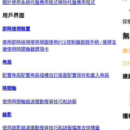
關於
使用系統托盤應用程式
移除托盤應用程式
用戶界面
探
即時檢視裝置
無
使用即時檢視
使用視圖
使用PTZ控制器
遊戲手柄 / 搖桿支
援
使用時間機器選項卡
無
佈局
您
配置佈局
配置佈局插槽
自訂版面配置
保存和載入佈局
建
時間軸
使用時間軸
過濾
運動搜尋
技巧和訣竅
錄影
隱
使用錄影
過濾
運動搜尋
技巧和訣竅
檔案合併標籤