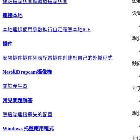
想
網站遠端訪問
埠轉發遠端訪問
设
連接本地
本地連線
使用參數進行自定義
無本地ICE
想
插件
安裝插件
插件列表
配置插件
創建您自己的外掛程式
倾向
Nest和Dropcam攝像機
關於
產生器
为
常見問題解答
想要
無遠端連接
遺失的配置
Windows 托盤應用程式
为U