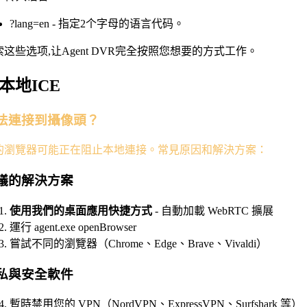
?lang=en - 指定2个字母的语言代码。
索这些选项,让Agent DVR完全按照您想要的方式工作。
本地ICE
法連接到攝像頭？
的瀏覽器可能正在阻止本地連接。常見原因和解決方案：
議的解決方案
使用我們的桌面應用快捷方式
- 自動加載 WebRTC 擴展
運行 agent.exe openBrowser
嘗試不同的瀏覽器（Chrome、Edge、Brave、Vivaldi）
私與安全軟件
暫時禁用您的 VPN（NordVPN、ExpressVPN、Surfshark 等）