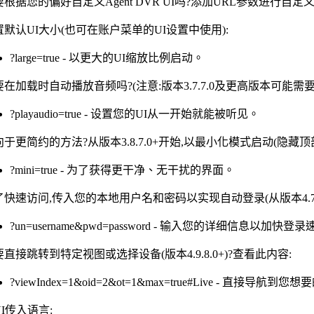
要根据您的偏好自定义Agent DVR UI吗?添加URL参数进行自定
置默认UI大小(也可在账户菜单的UI设置中使用):
?large=true - 以更大的UI缩放比例启动。
要在加载时自动播放音频吗?(注意:版本3.7.7.0及更高版本可能需
?playaudio=true - 设置您的UI从一开始就能被听见。
于更简约的方法?从版本3.8.7.0+开始,以最小化模式启动(隐藏顶部
?mini=true - 为了获得更干净、无干扰的界面。
了快速访问,传入您的本地用户名和密码以实现自动登录(从版本4.7.
?un=username&pwd=password - 输入您的详细信息以加快登
直接跳转到特定视图或选择设备(版本4.9.8.0+)?查看此内容:
?viewIndex=1&oid=2&ot=1&max=true#Live - 直接导
I传入语言: