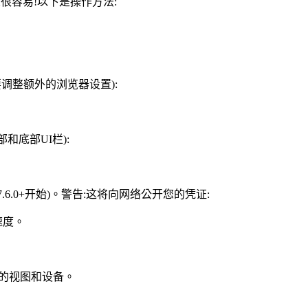
义很容易!以下是操作方法:
要调整额外的浏览器设置):
和底部UI栏):
6.0+开始)。警告:这将向网络公开您的凭证:
录速度。
航到您想要的视图和设备。