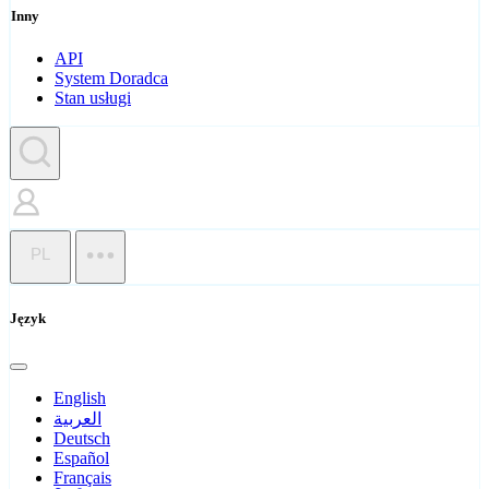
Inny
API
System Doradca
Stan usługi
PL
Język
English
العربية
Deutsch
Español
Français