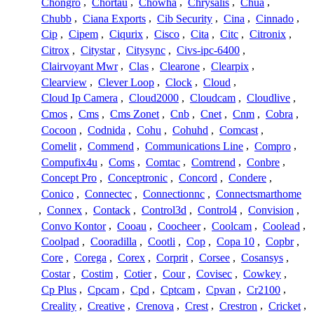
Chongro
,
Chortau
,
Chowha
,
Chrysalis
,
Chua
,
Chubb
,
Ciana Exports
,
Cib Security
,
Cina
,
Cinnado
,
Cip
,
Cipem
,
Ciqurix
,
Cisco
,
Cita
,
Citc
,
Citronix
,
Citrox
,
Citystar
,
Citysync
,
Civs-ipc-6400
,
Clairvoyant Mwr
,
Clas
,
Clearone
,
Clearpix
,
Clearview
,
Clever Loop
,
Clock
,
Cloud
,
Cloud Ip Camera
,
Cloud2000
,
Cloudcam
,
Cloudlive
,
Cmos
,
Cms
,
Cms Zonet
,
Cnb
,
Cnet
,
Cnm
,
Cobra
,
Cocoon
,
Codnida
,
Cohu
,
Cohuhd
,
Comcast
,
Comelit
,
Commend
,
Communications Line
,
Compro
,
Compufix4u
,
Coms
,
Comtac
,
Comtrend
,
Conbre
,
Concept Pro
,
Conceptronic
,
Concord
,
Condere
,
Conico
,
Connectec
,
Connectionnc
,
Connectsmarthome
,
Connex
,
Contack
,
Control3d
,
Control4
,
Convision
,
Convo Kontor
,
Cooau
,
Coocheer
,
Coolcam
,
Coolead
,
Coolpad
,
Cooradilla
,
Cootli
,
Cop
,
Copa 10
,
Copbr
,
Core
,
Corega
,
Corex
,
Corprit
,
Corsee
,
Cosansys
,
Costar
,
Costim
,
Cotier
,
Cour
,
Covisec
,
Cowkey
,
Cp Plus
,
Cpcam
,
Cpd
,
Cptcam
,
Cpvan
,
Cr2100
,
Creality
,
Creative
,
Crenova
,
Crest
,
Crestron
,
Cricket
,