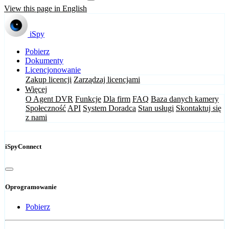
View this page in English
iSpy
Pobierz
Dokumenty
Licencjonowanie
Zakup licencji
Zarządzaj licencjami
Więcej
O Agent DVR
Funkcje
Dla firm
FAQ
Baza danych kamery
Społeczność
API
System Doradca
Stan usługi
Skontaktuj się
z nami
iSpyConnect
Oprogramowanie
Pobierz