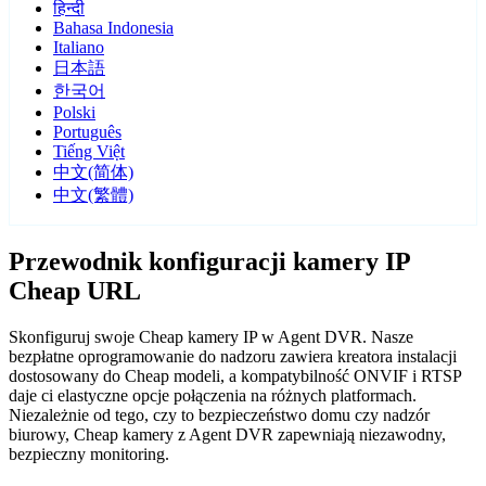
हिन्दी
Bahasa Indonesia
Italiano
日本語
한국어
Polski
Português
Tiếng Việt
中文(简体)
中文(繁體)
Przewodnik konfiguracji kamery IP
Cheap URL
Skonfiguruj swoje Cheap kamery IP w Agent DVR. Nasze
bezpłatne oprogramowanie do nadzoru zawiera kreatora instalacji
dostosowany do Cheap modeli, a kompatybilność ONVIF i RTSP
daje ci elastyczne opcje połączenia na różnych platformach.
Niezależnie od tego, czy to bezpieczeństwo domu czy nadzór
biurowy, Cheap kamery z Agent DVR zapewniają niezawodny,
bezpieczny monitoring.