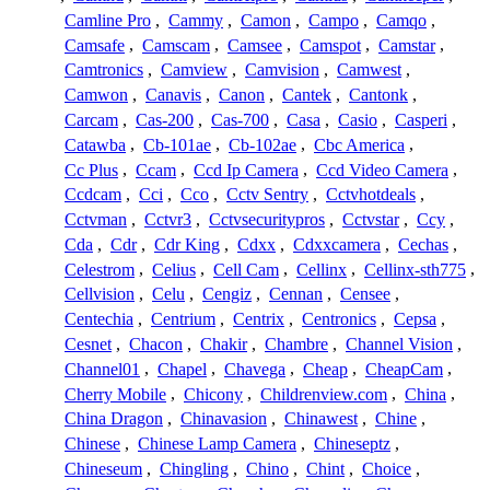
Camline Pro
,
Cammy
,
Camon
,
Campo
,
Camqo
,
Camsafe
,
Camscam
,
Camsee
,
Camspot
,
Camstar
,
Camtronics
,
Camview
,
Camvision
,
Camwest
,
Camwon
,
Canavis
,
Canon
,
Cantek
,
Cantonk
,
Carcam
,
Cas-200
,
Cas-700
,
Casa
,
Casio
,
Casperi
,
Catawba
,
Cb-101ae
,
Cb-102ae
,
Cbc America
,
Cc Plus
,
Ccam
,
Ccd Ip Camera
,
Ccd Video Camera
,
Ccdcam
,
Cci
,
Cco
,
Cctv Sentry
,
Cctvhotdeals
,
Cctvman
,
Cctvr3
,
Cctvsecuritypros
,
Cctvstar
,
Ccy
,
Cda
,
Cdr
,
Cdr King
,
Cdxx
,
Cdxxcamera
,
Cechas
,
Celestrom
,
Celius
,
Cell Cam
,
Cellinx
,
Cellinx-sth775
,
Cellvision
,
Celu
,
Cengiz
,
Cennan
,
Censee
,
Centechia
,
Centrium
,
Centrix
,
Centronics
,
Cepsa
,
Cesnet
,
Chacon
,
Chakir
,
Chambre
,
Channel Vision
,
Channel01
,
Chapel
,
Chavega
,
Cheap
,
CheapCam
,
Cherry Mobile
,
Chicony
,
Childrenview.com
,
China
,
China Dragon
,
Chinavasion
,
Chinawest
,
Chine
,
Chinese
,
Chinese Lamp Camera
,
Chineseptz
,
Chineseum
,
Chingling
,
Chino
,
Chint
,
Choice
,