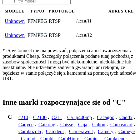
MODELE
TYPUJ
PROTOKÓŁ
ADRES URL
FFMPEG
RTSP
Unknown
/ucast/11
FFMPEG
RTSP
Unknown
/ucast/12
* iSpyConnect nie ma powiązań, połączenia ani stowarzyszenia z
produktami Cheap. Szczegóły połączenia podane tutaj pochodzą z
zasobów społeczności i mogą być niekompletne, niedokładne lub
nieaktualne. Nie udzielamy żadnych gwarancji ani rękojmi, że
będziesz w stanie połączyć się z kamerami za pomocą tych adresów
URL.
Inne marki rozpoczynające się od "C"
C
c210
,
C2100
,
C211
,
Ca-ip400mp
,
Cacagoo
,
Caddx
,
Cadyce
,
Caikong
,
Caisse
,
Caja
,
Calion
,
Camasmart
,
Cambozola
,
Camdeor
,
Camerawelt
,
Camery
,
Cameye
,
Camhd
,
Camhi
,
CamHipro
,
Camius
,
Camkeeper
,