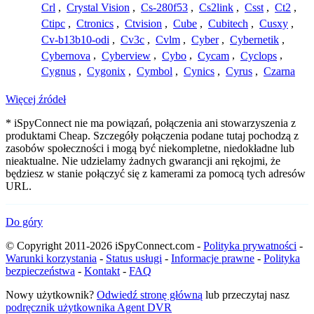
Crl
,
Crystal Vision
,
Cs-280f53
,
Cs2link
,
Csst
,
Ct2
,
Ctipc
,
Ctronics
,
Ctvision
,
Cube
,
Cubitech
,
Cusxy
,
Cv-b13b10-odi
,
Cv3c
,
Cvlm
,
Cyber
,
Cybernetik
,
Cybernova
,
Cyberview
,
Cybo
,
Cycam
,
Cyclops
,
Cygnus
,
Cygonix
,
Cymbol
,
Cynics
,
Cyrus
,
Czarna
Więcej źródeł
* iSpyConnect nie ma powiązań, połączenia ani stowarzyszenia z
produktami Cheap. Szczegóły połączenia podane tutaj pochodzą z
zasobów społeczności i mogą być niekompletne, niedokładne lub
nieaktualne. Nie udzielamy żadnych gwarancji ani rękojmi, że
będziesz w stanie połączyć się z kamerami za pomocą tych adresów
URL.
Do góry
© Copyright 2011-2026 iSpyConnect.com -
Polityka prywatności
-
Warunki korzystania
-
Status usługi
-
Informacje prawne
-
Polityka
bezpieczeństwa
-
Kontakt
-
FAQ
Nowy użytkownik?
Odwiedź stronę główną
lub przeczytaj nasz
podręcznik użytkownika Agent DVR