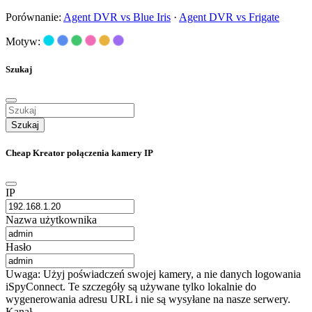
Porównanie:
Agent DVR vs Blue Iris
·
Agent DVR vs Frigate
Motyw:
Szukaj
Szukaj
Cheap Kreator połączenia kamery IP
IP
Nazwa użytkownika
Hasło
Uwaga: Użyj poświadczeń swojej kamery, a nie danych logowania
iSpyConnect. Te szczegóły są używane tylko lokalnie do
wygenerowania adresu URL i nie są wysyłane na nasze serwery.
Kanał