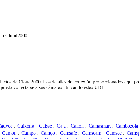
ara Cloud2000
oductos de Cloud2000. Los detalles de conexión proporcionados aquí pr
 pueda conectarse a sus cámaras utilizando estas URL.
adyce
,
Caikong
,
Caisse
,
Caja
,
Calion
,
Camasmart
,
Cambozola
,
Camon
,
Campo
,
Camqo
,
Camsafe
,
Camscam
,
Camsee
,
Camsp