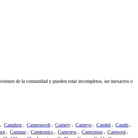
ovienen de la comunidad y pueden estar incompletos, ser inexactos o
,
Camdeor
,
Camerawelt
,
Camery
,
Cameye
,
Camhd
,
Camhi
,
ot
,
Camstar
,
Camtronics
,
Camview
,
Camvision
,
Camwest
,