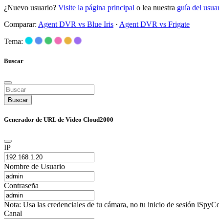
¿Nuevo usuario?
Visite la página principal
o lea nuestra
guía del usu
Comparar:
Agent DVR vs Blue Iris
·
Agent DVR vs Frigate
Tema:
Buscar
Buscar
Generador de URL de Video Cloud2000
IP
Nombre de Usuario
Contraseña
Nota: Usa las credenciales de tu cámara, no tu inicio de sesión iSpyCo
Canal