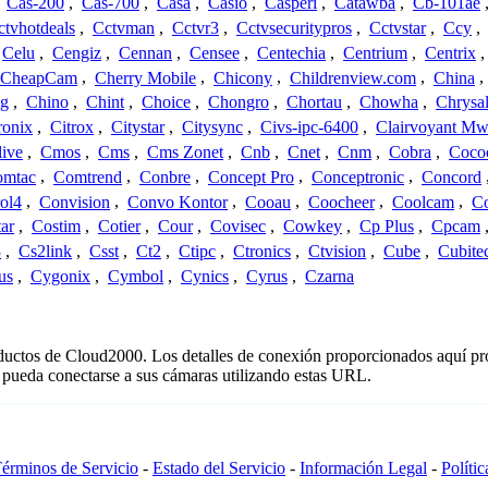
,
Cas-200
,
Cas-700
,
Casa
,
Casio
,
Casperi
,
Catawba
,
Cb-101ae
ctvhotdeals
,
Cctvman
,
Cctvr3
,
Cctvsecuritypros
,
Cctvstar
,
Ccy
,
Celu
,
Cengiz
,
Cennan
,
Censee
,
Centechia
,
Centrium
,
Centrix
CheapCam
,
Cherry Mobile
,
Chicony
,
Childrenview.com
,
China
,
ng
,
Chino
,
Chint
,
Choice
,
Chongro
,
Chortau
,
Chowha
,
Chrysal
ronix
,
Citrox
,
Citystar
,
Citysync
,
Civs-ipc-6400
,
Clairvoyant Mw
live
,
Cmos
,
Cms
,
Cms Zonet
,
Cnb
,
Cnet
,
Cnm
,
Cobra
,
Coco
omtac
,
Comtrend
,
Conbre
,
Concept Pro
,
Conceptronic
,
Concord
ol4
,
Convision
,
Convo Kontor
,
Cooau
,
Coocheer
,
Coolcam
,
C
ar
,
Costim
,
Cotier
,
Cour
,
Covisec
,
Cowkey
,
Cp Plus
,
Cpcam
3
,
Cs2link
,
Csst
,
Ct2
,
Ctipc
,
Ctronics
,
Ctvision
,
Cube
,
Cubite
us
,
Cygonix
,
Cymbol
,
Cynics
,
Cyrus
,
Czarna
oductos de Cloud2000. Los detalles de conexión proporcionados aquí pr
 pueda conectarse a sus cámaras utilizando estas URL.
érminos de Servicio
-
Estado del Servicio
-
Información Legal
-
Políti