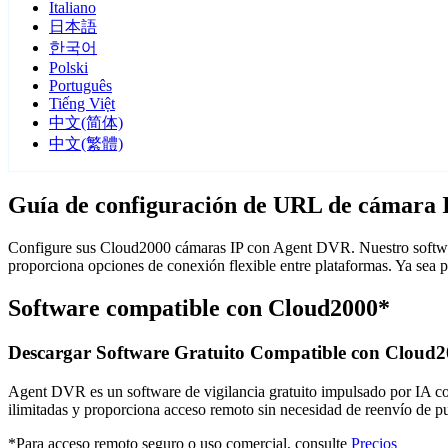
Italiano
日本語
한국어
Polski
Português
Tiếng Việt
中文(简体)
中文(繁體)
Guía de configuración de URL de cámara 
Configure sus Cloud2000 cámaras IP con Agent DVR. Nuestro software
proporciona opciones de conexión flexible entre plataformas. Ya sea
Software compatible con Cloud2000*
Descargar Software Gratuito Compatible con Cloud
Agent DVR es un software de vigilancia gratuito impulsado por IA con 
ilimitadas y proporciona acceso remoto sin necesidad de reenvío de 
*Para acceso remoto seguro o uso comercial, consulte
Precios