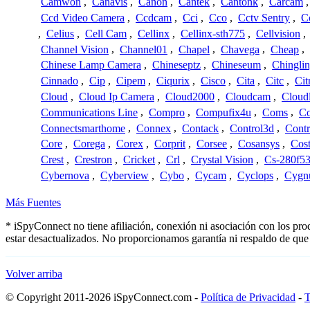
Camwon
,
Canavis
,
Canon
,
Cantek
,
Cantonk
,
Carcam
Ccd Video Camera
,
Ccdcam
,
Cci
,
Cco
,
Cctv Sentry
,
C
,
Celius
,
Cell Cam
,
Cellinx
,
Cellinx-sth775
,
Cellvision
,
Channel Vision
,
Channel01
,
Chapel
,
Chavega
,
Cheap
,
Chinese Lamp Camera
,
Chineseptz
,
Chineseum
,
Chingli
Cinnado
,
Cip
,
Cipem
,
Ciqurix
,
Cisco
,
Cita
,
Citc
,
Cit
Cloud
,
Cloud Ip Camera
,
Cloud2000
,
Cloudcam
,
Cloud
Communications Line
,
Compro
,
Compufix4u
,
Coms
,
C
Connectsmarthome
,
Connex
,
Contack
,
Control3d
,
Contr
Core
,
Corega
,
Corex
,
Corprit
,
Corsee
,
Cosansys
,
Cost
Crest
,
Crestron
,
Cricket
,
Crl
,
Crystal Vision
,
Cs-280f5
Cybernova
,
Cyberview
,
Cybo
,
Cycam
,
Cyclops
,
Cygn
Más Fuentes
* iSpyConnect no tiene afiliación, conexión ni asociación con los pr
estar desactualizados. No proporcionamos garantía ni respaldo de que
Volver arriba
© Copyright 2011-2026 iSpyConnect.com -
Política de Privacidad
-
T