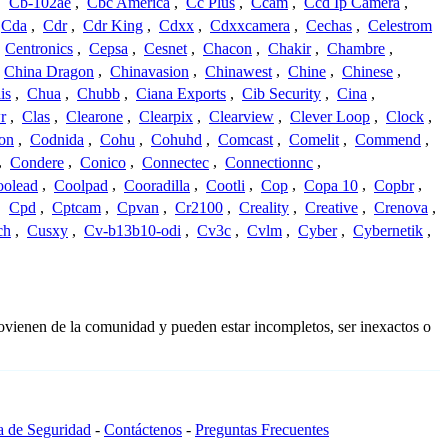
,
Cb-102ae
,
Cbc America
,
Cc Plus
,
Ccam
,
Ccd Ip Camera
,
Cda
,
Cdr
,
Cdr King
,
Cdxx
,
Cdxxcamera
,
Cechas
,
Celestrom
,
Centronics
,
Cepsa
,
Cesnet
,
Chacon
,
Chakir
,
Chambre
,
China Dragon
,
Chinavasion
,
Chinawest
,
Chine
,
Chinese
,
is
,
Chua
,
Chubb
,
Ciana Exports
,
Cib Security
,
Cina
,
r
,
Clas
,
Clearone
,
Clearpix
,
Clearview
,
Clever Loop
,
Clock
,
on
,
Codnida
,
Cohu
,
Cohuhd
,
Comcast
,
Comelit
,
Commend
,
,
Condere
,
Conico
,
Connectec
,
Connectionnc
,
oolead
,
Coolpad
,
Cooradilla
,
Cootli
,
Cop
,
Copa 10
,
Copbr
,
,
Cpd
,
Cptcam
,
Cpvan
,
Cr2100
,
Creality
,
Creative
,
Crenova
,
ch
,
Cusxy
,
Cv-b13b10-odi
,
Cv3c
,
Cvlm
,
Cyber
,
Cybernetik
,
ovienen de la comunidad y pueden estar incompletos, ser inexactos o
ca de Seguridad
-
Contáctenos
-
Preguntas Frecuentes