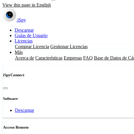
View this page in English
iSpy
Descargar
Guías de Usuario
Licencias
Comprar Licencia
Gestionar Licencias
Más
Acerca de
Características
Empresas
FAQ
Base de Datos de Cá
iSpyConnect
Software
Descargar
Acceso Remoto