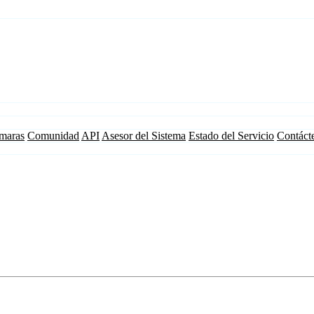
maras
Comunidad
API
Asesor del Sistema
Estado del Servicio
Contáct