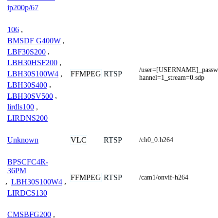
ip200p/67
106
,
BMSDF G400W
,
LBF30S200
,
LBH30HSF200
,
/user=[USERNAME]_pass
FFMPEG
RTSP
LBH30S100W4
,
hannel=1_stream=0.sdp
LBH30S400
,
LBH30SV500
,
lirdls100
,
LIRDNS200
VLC
RTSP
Unknown
/ch0_0.h264
BPSCFC4R-
36PM
FFMPEG
RTSP
/cam1/onvif-h264
,
LBH30S100W4
,
LIRDCS130
CMSBFG200
,