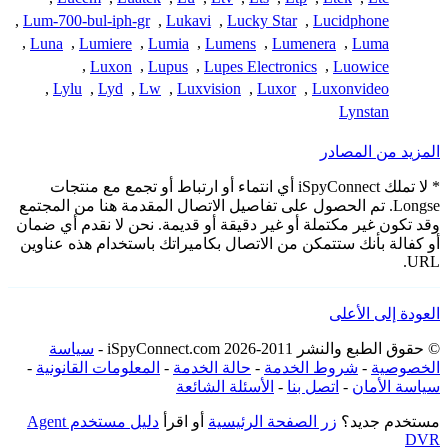
,
Lum-700-bul-iph-gr
,
Lukavi
,
Lucky Star
,
Lucidphone
,
Luna
,
Lumiere
,
Lumia
,
Lumens
,
Lumenera
,
Luma
,
Luxon
,
Lupus
,
Lupes Electronics
,
Luowice
,
Lylu
,
Lyd
,
Lw
,
Luxvision
,
Luxor
,
Luxonvideo
Lynstan
المزيد من المصادر
* لا تملك iSpyConnect أي انتماء أو ارتباط أو تجمع مع منتجات
Longse. تم الحصول على تفاصيل الاتصال المقدمة هنا من المجتمع
وقد تكون غير مكتملة أو غير دقيقة أو قديمة. نحن لا نقدم أي ضمان
أو كفالة بأنك ستتمكن من الاتصال بكاميراتك باستخدام هذه عناوين
URL.
العودة إلى الأعلى
© حقوق الطبع والنشر 2011-2026 iSpyConnect.com -
سياسة
الخصوصية
-
شروط الخدمة
-
حالة الخدمة
-
المعلومات القانونية
-
سياسة الأمان
-
اتصل بنا
-
الأسئلة الشائعة
مستخدم جديد؟
زر الصفحة الرئيسية
أو اقرأ
دليل مستخدم Agent
DVR