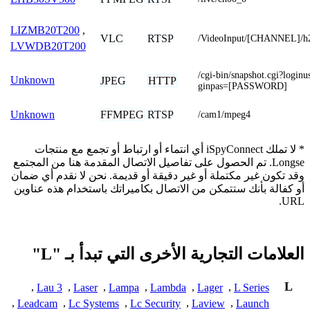
LIZMB20T200
,
VLC
RTSP
/VideoInput/[CHANNEL]/h
LVWDB20T200
/cgi-bin/snapshot.cgi?lo
Unknown
JPEG
HTTP
ginpas=[PASSWORD]
FFMPEG
RTSP
Unknown
/cam1/mpeg4
* لا تملك iSpyConnect أي انتماء أو ارتباط أو تجمع مع منتجات
Longse. تم الحصول على تفاصيل الاتصال المقدمة هنا من المجتمع
وقد تكون غير مكتملة أو غير دقيقة أو قديمة. نحن لا نقدم أي ضمان
أو كفالة بأنك ستتمكن من الاتصال بكاميراتك باستخدام هذه عناوين
URL.
العلامات التجارية الأخرى التي تبدأ بـ "L"
L
,
Lau 3
,
Laser
,
Lampa
,
Lambda
,
Lager
,
L Series
,
Leadcam
,
Lc Systems
,
Lc Security
,
Laview
,
Launch