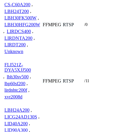
CS-C60A200
,
LBH24T200
,
LBH30FK500W
,
FFMPEG
RTSP
LBH30HFG200W
/0
,
LIRDCS400
,
LIRDNTA200
,
LIRDT200
,
Unknown
FLI521Z-
DYA5XJJ500
,
lbh30sv500
,
FFMPEG
RTSP
/11
lbp60sf200
,
lirdnhtc200f
,
xvr2008d
LBH24A200
,
LICG24AD130S
,
LID40A200
,
LID90A300
,