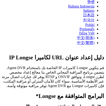
हिन्दी
Bahasa Indonesia
Italiano
日本語
한국어
Polski
Português
Tiếng Việt
中文(简体)
中文(繁體)
دليل إعداد عنوان URL لكاميرا IP Longse
قم بتكوين Longse كاميرات IP الخاصة بك باستخدام Agent DVR.
يتضمن برنامج المراقبة المجاني الخاص بنا معالج إعداد مخصص
لطرز Longse، وتوافق ONVIF و RTSP يوفر لك خيارات اتصال مرنة
عبر الأنظمة الأساسية. سواء كان للأمان المنزلي أو مراقبة المكتب،
فإن كاميرات Longse مع Agent DVR توفر مراقبة موثوقة وآمنة.
البرامج المتوافقة مع Longse*