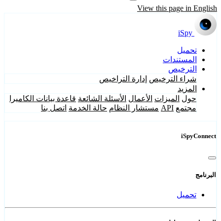
View this page in English
iSpy
تحميل
المستندات
الترخيص
شراء الترخيص
إدارة التراخيص
المزيد
حول
الميزات
الأعمال
الأسئلة الشائعة
قاعدة بيانات الكاميرا
مجتمع
API
مستشار النظام
حالة الخدمة
اتصل بنا
iSpyConnect
البرنامج
تحميل