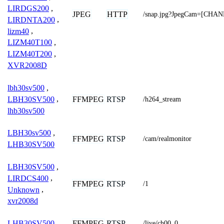
LIRDGS200
,
JPEG
HTTP
/snap.jpg?JpegCam=[CHA
LIRDNTA200
,
lizm40
,
LIZM40T100
,
LIZM40T200
,
XVR2008D
lbh30sv500
,
FFMPEG
RTSP
LBH30SV500
,
/h264_stream
lhb30sv500
LBH30sv500
,
FFMPEG
RTSP
/cam/realmonitor
LHB30SV500
LBH30SV500
,
LIRDCS400
,
FFMPEG
RTSP
/1
Unknown
,
xvr2008d
FFMPEG
RTSP
LHB30SV500
/live/ch00_0