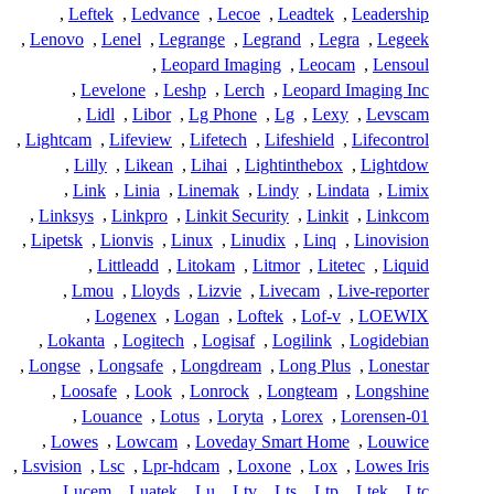
,
Leftek
,
Ledvance
,
Lecoe
,
Leadtek
,
Leadership
,
Lenovo
,
Lenel
,
Legrange
,
Legrand
,
Legra
,
Legeek
,
Leopard Imaging
,
Leocam
,
Lensoul
,
Levelone
,
Leshp
,
Lerch
,
Leopard Imaging Inc
,
Lidl
,
Libor
,
Lg Phone
,
Lg
,
Lexy
,
Levscam
,
Lightcam
,
Lifeview
,
Lifetech
,
Lifeshield
,
Lifecontrol
,
Lilly
,
Likean
,
Lihai
,
Lightinthebox
,
Lightdow
,
Link
,
Linia
,
Linemak
,
Lindy
,
Lindata
,
Limix
,
Linksys
,
Linkpro
,
Linkit Security
,
Linkit
,
Linkcom
,
Lipetsk
,
Lionvis
,
Linux
,
Linudix
,
Linq
,
Linovision
,
Littleadd
,
Litokam
,
Litmor
,
Litetec
,
Liquid
,
Lmou
,
Lloyds
,
Lizvie
,
Livecam
,
Live-reporter
,
Logenex
,
Logan
,
Loftek
,
Lof-v
,
LOEWIX
,
Lokanta
,
Logitech
,
Logisaf
,
Logilink
,
Logidebian
,
Longse
,
Longsafe
,
Longdream
,
Long Plus
,
Lonestar
,
Loosafe
,
Look
,
Lonrock
,
Longteam
,
Longshine
,
Louance
,
Lotus
,
Loryta
,
Lorex
,
Lorensen-01
,
Lowes
,
Lowcam
,
Loveday Smart Home
,
Louwice
,
Lsvision
,
Lsc
,
Lpr-hdcam
,
Loxone
,
Lox
,
Lowes Iris
,
Lucem
,
Luatek
,
Lu
,
Ltv
,
Lts
,
Ltp
,
Ltek
,
Ltc