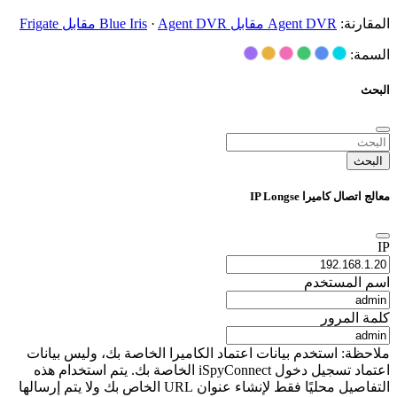
المقارنة:
Agent DVR مقابل Blue Iris
Agent DVR مقابل Frigate
·
السمة:
البحث
البحث
معالج اتصال كاميرا IP Longse
IP
اسم المستخدم
كلمة المرور
ملاحظة: استخدم بيانات اعتماد الكاميرا الخاصة بك، وليس بيانات
اعتماد تسجيل دخول iSpyConnect الخاصة بك. يتم استخدام هذه
التفاصيل محليًا فقط لإنشاء عنوان URL الخاص بك ولا يتم إرسالها