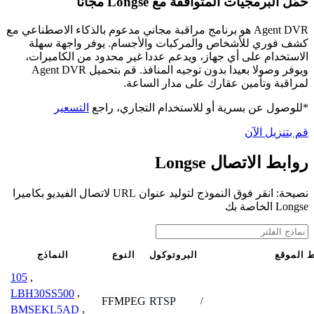
حمّل البرمجيات المتوافقة مع Longse مجانًا
Agent DVR هو برنامج مراقبة مجاني مدعوم بالذكاء الاصطناعي مع
كشف فوري للأشخاص والمركبات والأجسام. يوفر واجهة سهلة
الاستخدام على أي جهاز، ويدعم عددا غير محدود من الكاميرات،
ويوفر وصولا بعيدا بدون توجيه المنافذ. قم بتحميل Agent DVR
لمراقبة وتأمين عقارك على مدار الساعة.
*للوصول عن بسرية أو للاستخدام التجاري، راجع
التسعير
قم بتنزيل الآن
روابط الاتصال Longse
نصيحة: انقر فوق النموذج لتوليد عنوان URL لاتصال الفيديو بكاميرا
Longse الخاصة بك
ط الموقع
البروتوكول
النوع
النماذج
105
,
LBH30SS500
,
FFMPEG
RTSP
/
BMSEKL5AD
,