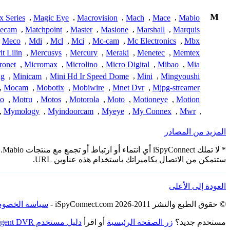
M
x Series
,
Magic Eye
,
Macrovision
,
Mach
,
Mace
,
Mabio
ecam
,
Matchpoint
,
Master
,
Masione
,
Marshall
,
Marquis
Meco
,
Mdi
,
Mcl
,
Mci
,
Mc-cam
,
Mc Electronics
,
Mbx
t Lilin
,
Mercusys
,
Mercury
,
Meraki
,
Menetec
,
Memtex
ronet
,
Micromax
,
Microlino
,
Micro Digital
,
Mibao
,
Mia
ng
,
Minicam
,
Mini Hd Ir Speed Dome
,
Mini
,
Mingyoushi
,
Mocam
,
Mobotix
,
Mobiwire
,
Mnet Dvr
,
Mjpg-streamer
o
,
Motru
,
Motos
,
Motorola
,
Moto
,
Motioneye
,
Motion
,
Mymology
,
Myindoorcam
,
Myeye
,
My Connex
,
Mwr
,
المزيد من المصادر
* 
ستتمكن من الاتصال بكاميراتك باستخدام هذه عناوين URL.
العودة إلى الأعلى
© حقوق الطبع والنشر 2011-2026 iSpyConnect.com -
سياسة الخصوص
مستخدم جديد؟
زر الصفحة الرئيسية
أو اقرأ
دليل مستخدم Agent DVR