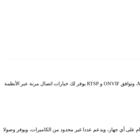
قم بتكوين Mabio كاميرات IP الخاصة بك باستخدام Agent DVR. يتضمن برنامج المراقبة المجاني الخاص بنا معالج إعداد مخصص لطرز Mabio، وتوافق ONVIF و RTSP يوفر لك خيارات اتصال مرنة عبر الأنظمة
دام على أي جهاز، ويدعم عددا غير محدود من الكاميرات، ويوفر وصولا