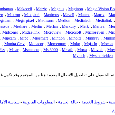
nhattan
,
Makecell
,
Maizic
,
Magnus
,
Maginon
,
Magic Vision Bo
eo
,
Maxron
,
Maxpixel
,
Maximus
,
Mavell
,
Mattex
,
Matrix
,
Mat
gacam
,
Mega-pixel
,
Medisana
,
Medion
,
Mediatech
,
Medialink
,
essoa
,
Meshare
,
Merlin
,
Merlan
,
Merkury
,
Merk
,
Meriva
,
Meri
,
Midconer
,
Midas-link
,
Microview
,
Microsoft
,
Microseven
,
Mic
,
Mipcam
,
Mipc
,
Miosmart
,
Mintion
,
Minolta
,
Minnray
,
Minki
t
,
Monita Cctv
,
Monacor
,
Momentum
,
Moko
,
Moja Ip
,
Mocon
Msv
,
Mstar
,
Mscamera
,
Ms 3000
,
Mrsafe
,
Moxa
,
Movols
,
Mov
Mytech
,
Mysmartvideo
لا تملك iSpyConnect أي انتماء أو ارتباط أو تجمع مع منتجات Mabio. تم الحصول على تفاصيل الاتصال المق
ية
-
شروط الخدمة
-
حالة الخدمة
-
المعلومات القانونية
-
سياسة الأما