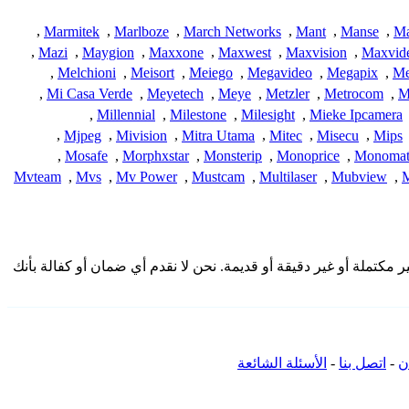
,
Marmitek
,
Marlboze
,
March Networks
,
Mant
,
Manse
,
Ma
,
Mazi
,
Maygion
,
Maxxone
,
Maxwest
,
Maxvision
,
Maxvid
,
Melchioni
,
Meisort
,
Meiego
,
Megavideo
,
Megapix
,
Me
,
Mi Casa Verde
,
Meyetech
,
Meye
,
Metzler
,
Metrocom
,
M
,
Millennial
,
Milestone
,
Milesight
,
Mieke Ipcamera
,
Mjpeg
,
Mivision
,
Mitra Utama
,
Mitec
,
Misecu
,
Mips
,
Mosafe
,
Morphxstar
,
Monsterip
,
Monoprice
,
Monoma
Mvteam
,
Mvs
,
Mv Power
,
Mustcam
,
Multilaser
,
Mubview
,
دمة هنا من المجتمع وقد تكون غير مكتملة أو غير دقيقة أو قديمة. نحن لا نقدم أي ضمان أو كفالة بأنك
ن
-
اتصل بنا
-
الأسئلة الشائعة