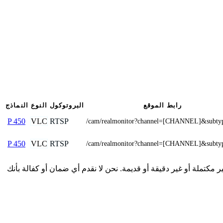
رابط الموقع
البروتوكول
النوع
النماذج
VLC
RTSP
P 450
/cam/realmonitor?channel=[CHANNEL]&subty
VLC
RTSP
P 450
/cam/realmonitor?channel=[CHANNEL]&subty
دمة هنا من المجتمع وقد تكون غير مكتملة أو غير دقيقة أو قديمة. نحن لا نقدم أي ضمان أو كفالة بأنك