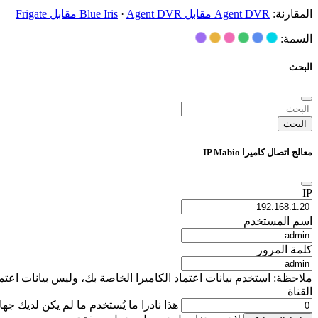
المقارنة:
Agent DVR مقابل Blue Iris
Agent DVR مقابل Frigate
·
السمة:
البحث
البحث
معالج اتصال كاميرا IP Mabio
IP
اسم المستخدم
كلمة المرور
ملاحظة: استخدم بيانات اعتماد الكاميرا الخاصة بك، وليس بيانات اعتماد تسجيل دخول iSpyConnect الخاصة بك. يتم استخدام هذه التفاصيل محليًا فقط لإنشاء عنوان URL 
القناة
هذا نادرا ما يُستخدم ما لم يكن لديك جه