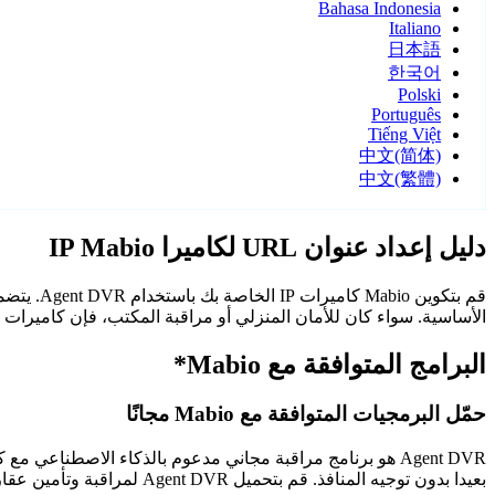
Bahasa Indonesia
Italiano
日本語
한국어
Polski
Português
Tiếng Việt
中文(简体)
中文(繁體)
دليل إعداد عنوان URL لكاميرا IP Mabio
الأساسية. سواء كان للأمان المنزلي أو مراقبة المكتب، فإن كاميرات Mabio مع Agent DVR توفر مراقبة موثوقة وآمنة.
البرامج المتوافقة مع Mabio*
حمّل البرمجيات المتوافقة مع Mabio مجانًا
Agent DVR هو برنامج مراقبة مجاني مدعوم بالذكاء الاصطن
بعيدا بدون توجيه المنافذ. قم بتحميل Agent DVR لمراقبة وتأمين عقارك على مدار الساعة.