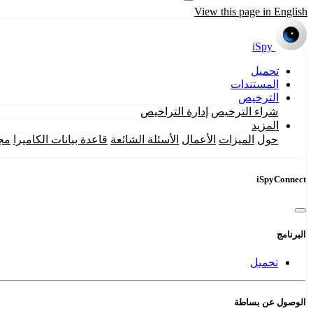
View this page in English
iSpy
تحميل
المستندات
الترخيص
شراء الترخيص
إدارة التراخيص
المزيد
حول
الميزات
الأعمال
الأسئلة الشائعة
قاعدة بيانات الكاميرا
مج
iSpyConnect
البرنامج
تحميل
الوصول عن بساطة