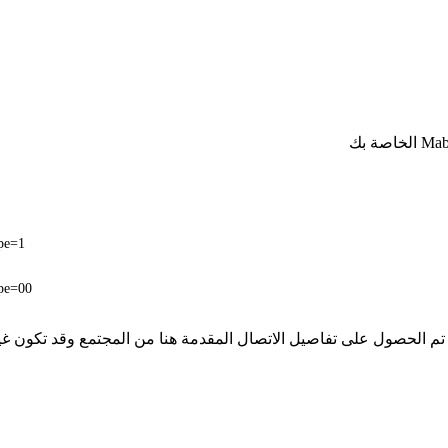
pe=1
pe=00
لا تملك iSpyConnect أي انتماء أو ارتباط أو تجمع مع منتجات Mabio. تم الحصول على تفاصيل الاتصال المق