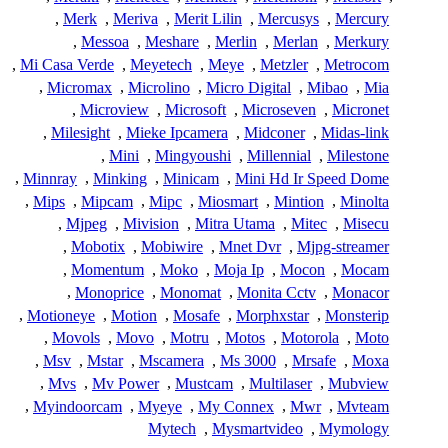
,
Merk
,
Meriva
,
Merit Lilin
,
Mercusys
,
Mercury
,
Messoa
,
Meshare
,
Merlin
,
Merlan
,
Merkury
,
Mi Casa Verde
,
Meyetech
,
Meye
,
Metzler
,
Metrocom
,
Micromax
,
Microlino
,
Micro Digital
,
Mibao
,
Mia
,
Microview
,
Microsoft
,
Microseven
,
Micronet
,
Milesight
,
Mieke Ipcamera
,
Midconer
,
Midas-link
,
Mini
,
Mingyoushi
,
Millennial
,
Milestone
,
Minnray
,
Minking
,
Minicam
,
Mini Hd Ir Speed Dome
,
Mips
,
Mipcam
,
Mipc
,
Miosmart
,
Mintion
,
Minolta
,
Mjpeg
,
Mivision
,
Mitra Utama
,
Mitec
,
Misecu
,
Mobotix
,
Mobiwire
,
Mnet Dvr
,
Mjpg-streamer
,
Momentum
,
Moko
,
Moja Ip
,
Mocon
,
Mocam
,
Monoprice
,
Monomat
,
Monita Cctv
,
Monacor
,
Motioneye
,
Motion
,
Mosafe
,
Morphxstar
,
Monsterip
,
Movols
,
Movo
,
Motru
,
Motos
,
Motorola
,
Moto
,
Msv
,
Mstar
,
Mscamera
,
Ms 3000
,
Mrsafe
,
Moxa
,
Mvs
,
Mv Power
,
Mustcam
,
Multilaser
,
Mubview
,
Myindoorcam
,
Myeye
,
My Connex
,
Mwr
,
Mvteam
Mytech
,
Mysmartvideo
,
Mymology