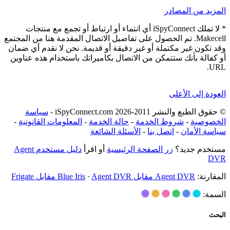
المزيد من المصادر
* لا تملك iSpyConnect أي انتماء أو ارتباط أو تجمع مع منتجات
Makecell. تم الحصول على تفاصيل الاتصال المقدمة هنا من المجتمع
وقد تكون غير مكتملة أو غير دقيقة أو قديمة. نحن لا نقدم أي ضمان
أو كفالة بأنك ستتمكن من الاتصال بكاميراتك باستخدام هذه عناوين
URL.
العودة إلى الأعلى
© حقوق الطبع والنشر 2011-2026 iSpyConnect.com -
سياسة
الخصوصية
-
شروط الخدمة
-
حالة الخدمة
-
المعلومات القانونية
-
سياسة الأمان
-
اتصل بنا
-
الأسئلة الشائعة
مستخدم جديد؟
زر الصفحة الرئيسية
أو اقرأ
دليل مستخدم Agent
DVR
المقارنة:
Agent DVR مقابل Blue Iris
Agent DVR مقابل Frigate
·
السمة:
البحث