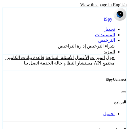
View this page in English
iSpy
تحميل
المستندات
الترخيص
شراء الترخيص
إدارة التراخيص
المزيد
حول
الميزات
الأعمال
الأسئلة الشائعة
قاعدة بيانات الكاميرا
مجتمع
API
مستشار النظام
حالة الخدمة
اتصل بنا
iSpyConnect
البرنامج
تحميل