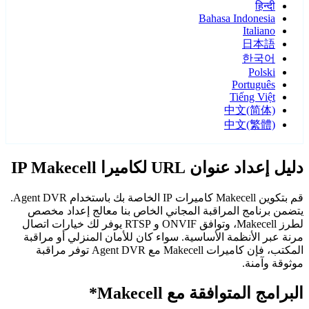
हिन्दी
Bahasa Indonesia
Italiano
日本語
한국어
Polski
Português
Tiếng Việt
中文(简体)
中文(繁體)
دليل إعداد عنوان URL لكاميرا IP Makecell
قم بتكوين Makecell كاميرات IP الخاصة بك باستخدام Agent DVR.
يتضمن برنامج المراقبة المجاني الخاص بنا معالج إعداد مخصص
لطرز Makecell، وتوافق ONVIF و RTSP يوفر لك خيارات اتصال
مرنة عبر الأنظمة الأساسية. سواء كان للأمان المنزلي أو مراقبة
المكتب، فإن كاميرات Makecell مع Agent DVR توفر مراقبة
موثوقة وآمنة.
البرامج المتوافقة مع Makecell*