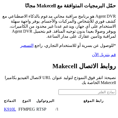
حمّل البرمجيات المتوافقة مع Makecell مجانًا
Agent DVR هو برنامج مراقبة مجاني مدعوم بالذكاء الاصطناعي مع
كشف فوري للأشخاص والمركبات والأجسام. يوفر واجهة سهلة
الاستخدام على أي جهاز، ويدعم عددا غير محدود من الكاميرات،
ويوفر وصولا بعيدا بدون توجيه المنافذ. قم بتحميل Agent DVR
لمراقبة وتأمين عقارك على مدار الساعة.
*للوصول عن بسرية أو للاستخدام التجاري، راجع
التسعير
قم بتنزيل الآن
روابط الاتصال Makecell
نصيحة: انقر فوق النموذج لتوليد عنوان URL لاتصال الفيديو بكاميرا
Makecell الخاصة بك
رابط الموقع
البروتوكول
النوع
النماذج
FFMPEG
RTSP
K910L
/1