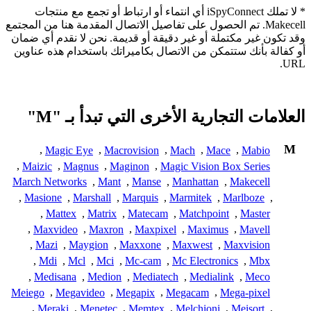
* لا تملك iSpyConnect أي انتماء أو ارتباط أو تجمع مع منتجات
Makecell. تم الحصول على تفاصيل الاتصال المقدمة هنا من المجتمع
وقد تكون غير مكتملة أو غير دقيقة أو قديمة. نحن لا نقدم أي ضمان
أو كفالة بأنك ستتمكن من الاتصال بكاميراتك باستخدام هذه عناوين
URL.
العلامات التجارية الأخرى التي تبدأ بـ "M"
M
,
Magic Eye
,
Macrovision
,
Mach
,
Mace
,
Mabio
,
Maizic
,
Magnus
,
Maginon
,
Magic Vision Box Series
March Networks
,
Mant
,
Manse
,
Manhattan
,
Makecell
,
Masione
,
Marshall
,
Marquis
,
Marmitek
,
Marlboze
,
,
Mattex
,
Matrix
,
Matecam
,
Matchpoint
,
Master
,
Maxvideo
,
Maxron
,
Maxpixel
,
Maximus
,
Mavell
,
Mazi
,
Maygion
,
Maxxone
,
Maxwest
,
Maxvision
,
Mdi
,
Mcl
,
Mci
,
Mc-cam
,
Mc Electronics
,
Mbx
,
Medisana
,
Medion
,
Mediatech
,
Medialink
,
Meco
Meiego
,
Megavideo
,
Megapix
,
Megacam
,
Mega-pixel
,
Meraki
,
Menetec
,
Memtex
,
Melchioni
,
Meisort
,