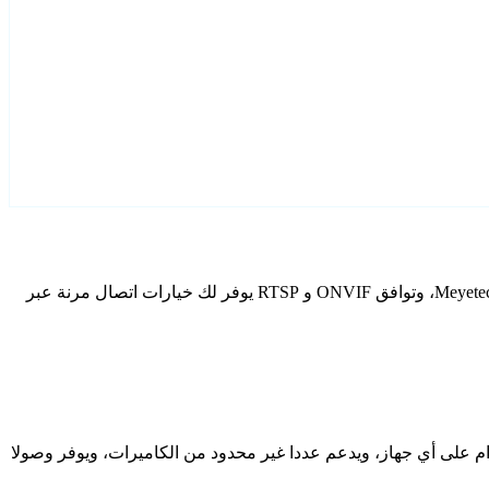
قم بتكوين Meyetech كاميرات IP الخاصة بك باستخدام Agent DVR. يتضمن برنامج المراقبة المجاني الخاص بنا معالج إعداد مخصص لطرز Meyetech، وتوافق ONVIF و RTSP يوفر لك خيارات اتصال مرنة عبر
دام على أي جهاز، ويدعم عددا غير محدود من الكاميرات، ويوفر وصولا