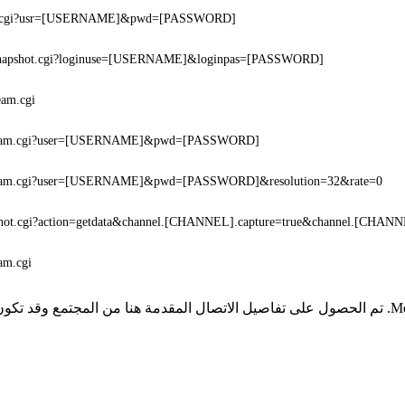
ot.cgi?usr=[USERNAME]&pwd=[PASSWORD]
/snapshot.cgi?loginuse=[USERNAME]&loginpas=[PASSWORD]
eam.cgi
tream.cgi?user=[USERNAME]&pwd=[PASSWORD]
ream.cgi?user=[USERNAME]&pwd=[PASSWORD]&resolution=32&rate=0
shot.cgi?action=getdata&channel.[CHANNEL].capture=true&channel.[CHANNE
eam.cgi
* لا تملك iSpyConnect أي انتماء أو ارتباط أو تجمع مع منتجات Meyetech. تم الحصول على تفاصيل الاتصال