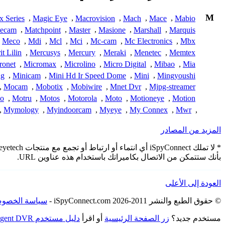
M
x Series
,
Magic Eye
,
Macrovision
,
Mach
,
Mace
,
Mabio
ecam
,
Matchpoint
,
Master
,
Masione
,
Marshall
,
Marquis
Meco
,
Mdi
,
Mcl
,
Mci
,
Mc-cam
,
Mc Electronics
,
Mbx
t Lilin
,
Mercusys
,
Mercury
,
Meraki
,
Menetec
,
Memtex
ronet
,
Micromax
,
Microlino
,
Micro Digital
,
Mibao
,
Mia
ng
,
Minicam
,
Mini Hd Ir Speed Dome
,
Mini
,
Mingyoushi
,
Mocam
,
Mobotix
,
Mobiwire
,
Mnet Dvr
,
Mjpg-streamer
o
,
Motru
,
Motos
,
Motorola
,
Moto
,
Motioneye
,
Motion
,
Mymology
,
Myindoorcam
,
Myeye
,
My Connex
,
Mwr
,
المزيد من المصادر
بأنك ستتمكن من الاتصال بكاميراتك باستخدام هذه عناوين URL.
العودة إلى الأعلى
© حقوق الطبع والنشر 2011-2026 iSpyConnect.com -
سياسة الخصوص
مستخدم جديد؟
زر الصفحة الرئيسية
أو اقرأ
دليل مستخدم Agent DVR