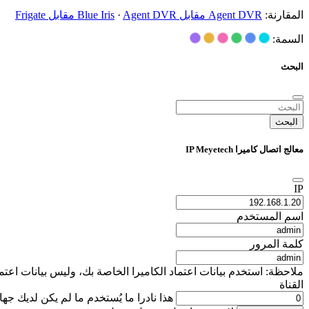
المقارنة:
Agent DVR مقابل Blue Iris
Agent DVR مقابل Frigate
·
السمة:
البحث
البحث
معالج اتصال كاميرا IP Meyetech
IP
اسم المستخدم
كلمة المرور
ملاحظة: استخدم بيانات اعتماد الكاميرا الخاصة بك، وليس بيانات اعتماد تسجيل دخول iSpyConnect الخاصة بك. يتم استخدام هذه التفاصيل محليًا فقط لإنشاء عنوان URL 
القناة
هذا نادرا ما يُستخدم ما لم يكن لديك جه