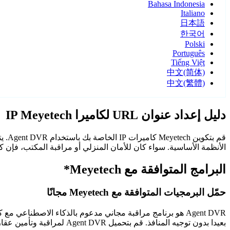
Bahasa Indonesia
Italiano
日本語
한국어
Polski
Português
Tiếng Việt
中文(简体)
中文(繁體)
دليل إعداد عنوان URL لكاميرا IP Meyetech
الأنظمة الأساسية. سواء كان للأمان المنزلي أو مراقبة المكتب، فإن كاميرات Meyetech مع Agent DVR توفر مراقبة م
البرامج المتوافقة مع Meyetech*
حمّل البرمجيات المتوافقة مع Meyetech مجانًا
Agent DVR هو برنامج مراقبة مجاني مدعوم بالذكاء الاصطن
بعيدا بدون توجيه المنافذ. قم بتحميل Agent DVR لمراقبة وتأمين عقارك على مدار الساعة.