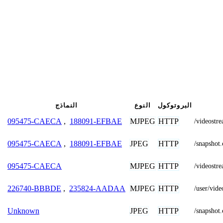
البروتوكول
النوع
النماذج
MJPEG
HTTP
095475-CAECA
,
188091-EFBAE
/videost
JPEG
HTTP
095475-CAECA
,
188091-EFBAE
/snapsh
MJPEG
HTTP
095475-CAECA
/videos
MJPEG
HTTP
226740-BBBDE
,
235824-AADAA
/user/vide
JPEG
HTTP
Unknown
/snapsh