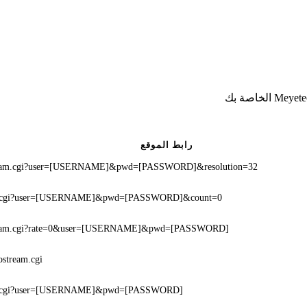
رابط الموقع
ream.cgi?user=[USERNAME]&pwd=[PASSWORD]&resolution=32
ot.cgi?user=[USERNAME]&pwd=[PASSWORD]&count=0
tream.cgi?rate=0&user=[USERNAME]&pwd=[PASSWORD]
ostream.cgi
ot.cgi?user=[USERNAME]&pwd=[PASSWORD]