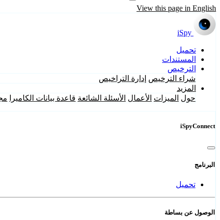
View this page in English
iSpy
تحميل
المستندات
الترخيص
شراء الترخيص
إدارة التراخيص
المزيد
حول
الميزات
الأعمال
الأسئلة الشائعة
قاعدة بيانات الكاميرا
مج
iSpyConnect
البرنامج
تحميل
الوصول عن بساطة