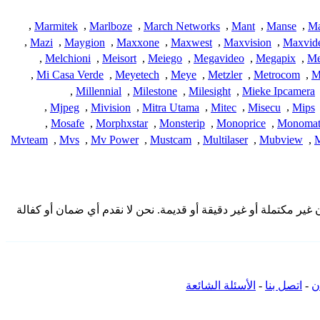
,
Marmitek
,
Marlboze
,
March Networks
,
Mant
,
Manse
,
Ma
,
Mazi
,
Maygion
,
Maxxone
,
Maxwest
,
Maxvision
,
Maxvid
,
Melchioni
,
Meisort
,
Meiego
,
Megavideo
,
Megapix
,
Me
,
Mi Casa Verde
,
Meyetech
,
Meye
,
Metzler
,
Metrocom
,
M
,
Millennial
,
Milestone
,
Milesight
,
Mieke Ipcamera
,
Mjpeg
,
Mivision
,
Mitra Utama
,
Mitec
,
Misecu
,
Mips
,
Mosafe
,
Morphxstar
,
Monsterip
,
Monoprice
,
Monoma
Mvteam
,
Mvs
,
Mv Power
,
Mustcam
,
Multilaser
,
Mubview
,
 المقدمة هنا من المجتمع وقد تكون غير مكتملة أو غير دقيقة أو قديمة. نحن لا نقدم أي ضمان أو كفالة
ن
-
اتصل بنا
-
الأسئلة الشائعة