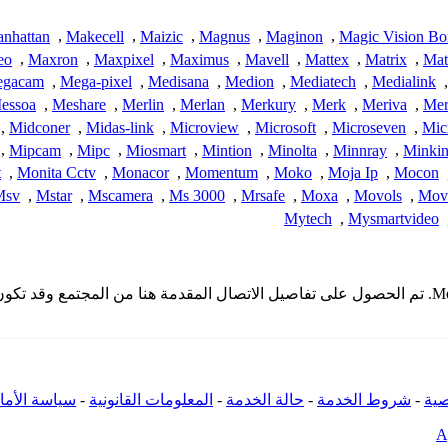
nhattan
,
Makecell
,
Maizic
,
Magnus
,
Maginon
,
Magic Vision Bo
eo
,
Maxron
,
Maxpixel
,
Maximus
,
Mavell
,
Mattex
,
Matrix
,
Mat
gacam
,
Mega-pixel
,
Medisana
,
Medion
,
Mediatech
,
Medialink
,
essoa
,
Meshare
,
Merlin
,
Merlan
,
Merkury
,
Merk
,
Meriva
,
Meri
,
Midconer
,
Midas-link
,
Microview
,
Microsoft
,
Microseven
,
Mic
,
Mipcam
,
Mipc
,
Miosmart
,
Mintion
,
Minolta
,
Minnray
,
Minki
t
,
Monita Cctv
,
Monacor
,
Momentum
,
Moko
,
Moja Ip
,
Mocon
Msv
,
Mstar
,
Mscamera
,
Ms 3000
,
Mrsafe
,
Moxa
,
Movols
,
Mov
Mytech
,
Mysmartvideo
* لا تملك iSpyConnect أي انتماء أو ارتباط أو تجمع مع منتجات Meyetech. تم الحصول على تفاصيل الاتصال
ية
-
شروط الخدمة
-
حالة الخدمة
-
المعلومات القانونية
-
سياسة الأما