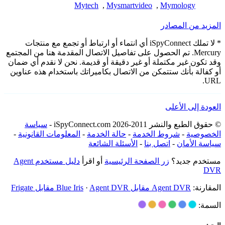
Mytech
,
Mysmartvideo
,
Mymology
المزيد من المصادر
* لا تملك iSpyConnect أي انتماء أو ارتباط أو تجمع مع منتجات
Mercury. تم الحصول على تفاصيل الاتصال المقدمة هنا من المجتمع
وقد تكون غير مكتملة أو غير دقيقة أو قديمة. نحن لا نقدم أي ضمان
أو كفالة بأنك ستتمكن من الاتصال بكاميراتك باستخدام هذه عناوين
URL.
العودة إلى الأعلى
© حقوق الطبع والنشر 2011-2026 iSpyConnect.com -
سياسة
الخصوصية
-
شروط الخدمة
-
حالة الخدمة
-
المعلومات القانونية
-
سياسة الأمان
-
اتصل بنا
-
الأسئلة الشائعة
مستخدم جديد؟
زر الصفحة الرئيسية
أو اقرأ
دليل مستخدم Agent
DVR
المقارنة:
Agent DVR مقابل Blue Iris
Agent DVR مقابل Frigate
·
السمة: