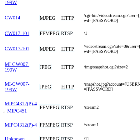
199W
/cgi-bin/videostream.cgi?us
CW014
MJPEG
HTTP
wd=[PASSWORD]
FFMPEG
RTSP
CW017-101
/1
/videostream.cgi?rate=0&us
CW017-101
MJPEG
HTTP
wd=[PASSWORD]
MI-CW007-
JPEG
HTTP
/img/snapshot.cgi?size=2
199W
MI-CW007-
/snapshot.jpg?account=[USE
JPEG
HTTP
=[PASSWORD]
199W
MIPC4312(P)-4
FFMPEG
RTSP
/stream2
,
MIPC451
FFMPEG
RTSP
MIPC4312(P)-4
/stream1
FFMPEG
RTSP
Unknown
/11