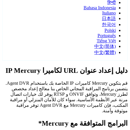
हिन्दी
Bahasa Indonesia
Italiano
日本語
한국어
Polski
Português
Tiếng Việt
中文(简体)
中文(繁體)
دليل إعداد عنوان URL لكاميرا IP Mercury
قم بتكوين Mercury كاميرات IP الخاصة بك باستخدام Agent DVR.
يتضمن برنامج المراقبة المجاني الخاص بنا معالج إعداد مخصص
لطرز Mercury، وتوافق ONVIF و RTSP يوفر لك خيارات اتصال
مرنة عبر الأنظمة الأساسية. سواء كان للأمان المنزلي أو مراقبة
المكتب، فإن كاميرات Mercury مع Agent DVR توفر مراقبة
موثوقة وآمنة.
البرامج المتوافقة مع Mercury*