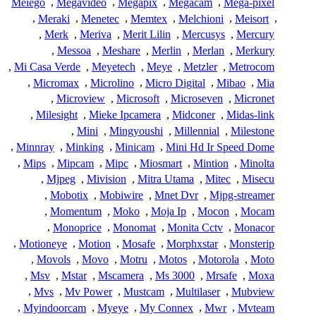
Meiego
,
Megavideo
,
Megapix
,
Megacam
,
Mega-pixel
,
Meraki
,
Menetec
,
Memtex
,
Melchioni
,
Meisort
,
,
Merk
,
Meriva
,
Merit Lilin
,
Mercusys
,
Mercury
,
Messoa
,
Meshare
,
Merlin
,
Merlan
,
Merkury
,
Mi Casa Verde
,
Meyetech
,
Meye
,
Metzler
,
Metrocom
,
Micromax
,
Microlino
,
Micro Digital
,
Mibao
,
Mia
,
Microview
,
Microsoft
,
Microseven
,
Micronet
,
Milesight
,
Mieke Ipcamera
,
Midconer
,
Midas-link
,
Mini
,
Mingyoushi
,
Millennial
,
Milestone
,
Minnray
,
Minking
,
Minicam
,
Mini Hd Ir Speed Dome
,
Mips
,
Mipcam
,
Mipc
,
Miosmart
,
Mintion
,
Minolta
,
Mjpeg
,
Mivision
,
Mitra Utama
,
Mitec
,
Misecu
,
Mobotix
,
Mobiwire
,
Mnet Dvr
,
Mjpg-streamer
,
Momentum
,
Moko
,
Moja Ip
,
Mocon
,
Mocam
,
Monoprice
,
Monomat
,
Monita Cctv
,
Monacor
,
Motioneye
,
Motion
,
Mosafe
,
Morphxstar
,
Monsterip
,
Movols
,
Movo
,
Motru
,
Motos
,
Motorola
,
Moto
,
Msv
,
Mstar
,
Mscamera
,
Ms 3000
,
Mrsafe
,
Moxa
,
Mvs
,
Mv Power
,
Mustcam
,
Multilaser
,
Mubview
,
Myindoorcam
,
Myeye
,
My Connex
,
Mwr
,
Mvteam