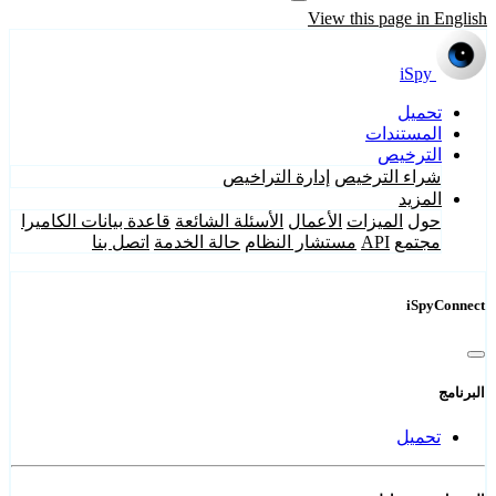
View this page in English
iSpy
تحميل
المستندات
الترخيص
شراء الترخيص
إدارة التراخيص
المزيد
حول
الميزات
الأعمال
الأسئلة الشائعة
قاعدة بيانات الكاميرا
مجتمع
API
مستشار النظام
حالة الخدمة
اتصل بنا
iSpyConnect
البرنامج
تحميل