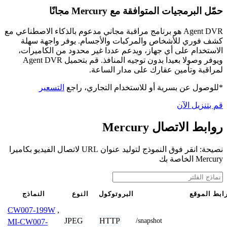
حمّل البرمجيات المتوافقة مع Mercury مجانًا
Agent DVR هو برنامج مراقبة مجاني مدعوم بالذكاء الاصطناعي مع
كشف فوري للأشخاص والمركبات والأجسام. يوفر واجهة سهلة
الاستخدام على أي جهاز، ويدعم عددا غير محدود من الكاميرات،
ويوفر وصولا بعيدا بدون توجيه المنافذ. قم بتحميل Agent DVR
لمراقبة وتأمين عقارك على مدار الساعة.
*للوصول عن بسرية أو للاستخدام التجاري، راجع
التسعير
قم بتنزيل الآن
روابط الاتصال Mercury
نصيحة: انقر فوق النموذج لتوليد عنوان URL لاتصال الفيديو بكاميرا
Mercury الخاصة بك
ابط الموقع
البروتوكول
النوع
النماذج
CW007-199W
,
JPEG
HTTP
/snapshot
MI-CW007-