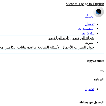
View this page in English
iSpy
تحميل
المستندات
الترخيص
شراء الترخيص
إدارة التراخيص
المزيد
حول
الميزات
الأعمال
الأسئلة الشائعة
قاعدة بيانات الكاميرا
مج
iSpyConnect
البرنامج
تحميل
الوصول عن بساطة