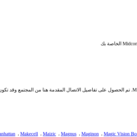
* لا تملك iSpyConnect أي انتماء أو ارتباط أو تجمع مع منتجات Midconer. تم الحصول على تفاصيل الاتصال
nhattan
,
Makecell
,
Maizic
,
Magnus
,
Maginon
,
Magic Vision Bo