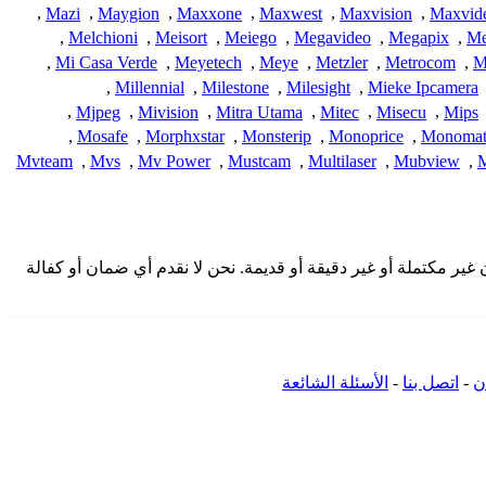
,
Mazi
,
Maygion
,
Maxxone
,
Maxwest
,
Maxvision
,
Maxvid
,
Melchioni
,
Meisort
,
Meiego
,
Megavideo
,
Megapix
,
Me
,
Mi Casa Verde
,
Meyetech
,
Meye
,
Metzler
,
Metrocom
,
M
,
Millennial
,
Milestone
,
Milesight
,
Mieke Ipcamera
,
Mjpeg
,
Mivision
,
Mitra Utama
,
Mitec
,
Misecu
,
Mips
,
Mosafe
,
Morphxstar
,
Monsterip
,
Monoprice
,
Monoma
Mvteam
,
Mvs
,
Mv Power
,
Mustcam
,
Multilaser
,
Mubview
,
 المقدمة هنا من المجتمع وقد تكون غير مكتملة أو غير دقيقة أو قديمة. نحن لا نقدم أي ضمان أو كفالة
ن
-
اتصل بنا
-
الأسئلة الشائعة