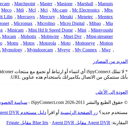
ecam
,
Matchpoint
,
Master
,
Masione
,
Marshall
,
Marquis
Meco
,
Mdi
,
Mcl
,
Mci
,
Mc-cam
,
Mc Electronics
,
Mbx
t Lilin
,
Mercusys
,
Mercury
,
Meraki
,
Menetec
,
Memtex
ronet
,
Micromax
,
Microlino
,
Micro Digital
,
Mibao
,
Mia
ng
,
Minicam
,
Mini Hd Ir Speed Dome
,
Mini
,
Mingyoushi
,
Mocam
,
Mobotix
,
Mobiwire
,
Mnet Dvr
,
Mjpg-streamer
o
,
Motru
,
Motos
,
Motorola
,
Moto
,
Motioneye
,
Motion
,
Mymology
,
Myindoorcam
,
Myeye
,
My Connex
,
Mwr
,
المزيد من المصادر
بأنك ستتمكن من الاتصال بكاميراتك باستخدام هذه عناوين URL.
العودة إلى الأعلى
© حقوق الطبع والنشر 2011-2026 iSpyConnect.com -
سياسة الخصوص
مستخدم جديد؟
زر الصفحة الرئيسية
أو اقرأ
دليل مستخدم Agent DVR
المقارنة:
Agent DVR مقابل Blue Iris
Agent DVR مقابل Frigate
·