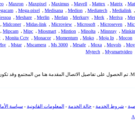
eo
,
Maxron
,
Maxpixel
,
Maximus
,
Mavell
,
Mattex
,
Matrix
,
Mat
gacam
,
Mega-pixel
,
Medisana
,
Medion
,
Mediatech
,
Medialink
,
essoa
,
Meshare
,
Merlin
,
Merlan
,
Merkury
,
Merk
,
Meriva
,
Meri
,
Midconer
,
Midas-link
,
Microview
,
Microsoft
,
Microseven
,
Mic
,
Mipcam
,
Mipc
,
Miosmart
,
Mintion
,
Minolta
,
Minnray
,
Minki
t
,
Monita Cctv
,
Monacor
,
Momentum
,
Moko
,
Moja Ip
,
Mocon
Msv
,
Mstar
,
Mscamera
,
Ms 3000
,
Mrsafe
,
Moxa
,
Movols
,
Mov
Mytech
,
Mysmartvideo
* لا تملك iSpyConnect أي انتماء أو ارتباط أو تجمع مع منتجات Midconer. تم الحصول على تفاصيل الاتصال
ية
-
شروط الخدمة
-
حالة الخدمة
-
المعلومات القانونية
-
سياسة الأما