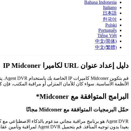
Bahasa Indonesia
Italiano
日本語
한국어
Polski
Português
Tiếng Việt
中文(简体)
中文(繁體)
دليل إعداد عنوان URL لكاميرا IP Midconer
الأنظمة الأساسية. سواء كان للأمان المنزلي أو مراقبة المكتب، فإن كاميرات Midconer مع Agent DVR توفر مراقبة م
البرامج المتوافقة مع Midconer*
حمّل البرمجيات المتوافقة مع Midconer مجانًا
Agent DVR هو برنامج مراقبة مجاني مدعوم بالذكاء الاصطن
بعيدا بدون توجيه المنافذ. قم بتحميل Agent DVR لمراقبة وتأمين عقارك على مدار الساعة.