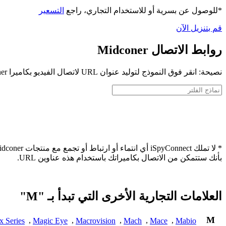
*للوصول عن بسرية أو للاستخدام التجاري، راجع
التسعير
قم بتنزيل الآن
روابط الاتصال Midconer
نصيحة: انقر فوق النموذج لتوليد عنوان URL لاتصال الفيديو بكاميرا Midconer الخاصة بك
بأنك ستتمكن من الاتصال بكاميراتك باستخدام هذه عناوين URL.
العلامات التجارية الأخرى التي تبدأ بـ "M"
M
x Series
,
Magic Eye
,
Macrovision
,
Mach
,
Mace
,
Mabio