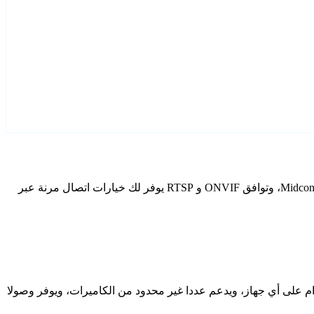
قم بتكوين Midconer كاميرات IP الخاصة بك باستخدام Agent DVR. يتضمن برنامج المراقبة المجاني الخاص بنا معالج إعداد مخصص لطرز Midconer، وتوافق ONVIF و RTSP يوفر لك خيارات اتصال مرنة عبر
دام على أي جهاز، ويدعم عددا غير محدود من الكاميرات، ويوفر وصولا