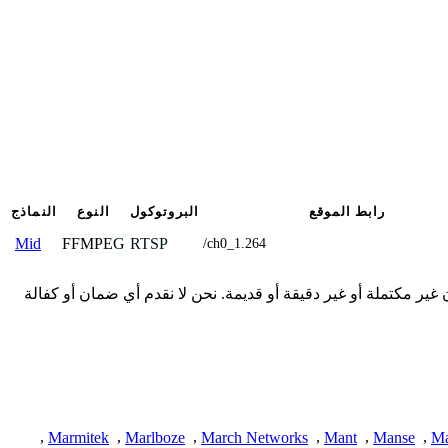
رابط الموقع
البروتوكول
النوع
النماذج
FFMPEG
RTSP
Mid
/ch0_1.264
 المقدمة هنا من المجتمع وقد تكون غير مكتملة أو غير دقيقة أو قديمة. نحن لا نقدم أي ضمان أو كفالة
,
Marmitek
,
Marlboze
,
March Networks
,
Mant
,
Manse
,
Ma