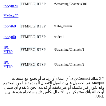
,
FFMPEG
RTSP
/Streaming/Channels/101
ipc-yt824
,
YMA42P
FFMPEG
RTSP
ipc-yt60
/h264_stream
FFMPEG
RTSP
ipc-yt60
/video1
IPC-
FFMPEG
RTSP
/Streaming/Channels/1
YT60
IPC-
FFMPEG
RTSP
/Streaming/Channels/2
YT60
* لا تملك iSpyConnect أي انتماء أو ارتباط أو تجمع مع منتجات
Marquis. تم الحصول على تفاصيل الاتصال المقدمة هنا من المجتمع
وقد تكون غير مكتملة أو غير دقيقة أو قديمة. نحن لا نقدم أي ضمان
أو كفالة بأنك ستتمكن من الاتصال بكاميراتك باستخدام هذه عناوين
URL.