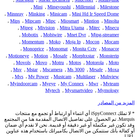
,
Mini
,
Mingyoushi
,
Millennial
,
Milestone
,
Minnray
,
Minking
,
Minicam
,
Mini Hd Ir Speed Dome
,
Mips
,
Mipcam
,
Mipc
,
Miosmart
,
Mintion
,
Minolta
,
Mjpeg
,
Mivision
,
Mitra Utama
,
Mitec
,
Misecu
,
Mobotix
,
Mobiwire
,
Mnet Dvr
,
Mjpg-streamer
,
Momentum
,
Moko
,
Moja Ip
,
Mocon
,
Mocam
,
Monoprice
,
Monomat
,
Monita Cctv
,
Monacor
,
Motioneye
,
Motion
,
Mosafe
,
Morphxstar
,
Monsterip
,
Movols
,
Movo
,
Motru
,
Motos
,
Motorola
,
Moto
,
Msv
,
Mstar
,
Mscamera
,
Ms 3000
,
Mrsafe
,
Moxa
,
Mvs
,
Mv Power
,
Mustcam
,
Multilaser
,
Mubview
,
Myindoorcam
,
Myeye
,
My Connex
,
Mwr
,
Mvteam
Mytech
,
Mysmartvideo
,
Mymology
المزيد من المصادر
* لا تملك iSpyConnect أي انتماء أو ارتباط أو تجمع مع منتجات
Marquis. تم الحصول على تفاصيل الاتصال المقدمة هنا من المجتمع
وقد تكون غير مكتملة أو غير دقيقة أو قديمة. نحن لا نقدم أي ضمان
أو كفالة بأنك ستتمكن من الاتصال بكاميراتك باستخدام هذه عناوين
URL.