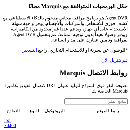
حمّل البرمجيات المتوافقة مع Marquis مجانًا
Agent DVR هو برنامج مراقبة مجاني مدعوم بالذكاء الاصطناعي مع
كشف فوري للأشخاص والمركبات والأجسام. يوفر واجهة سهلة
الاستخدام على أي جهاز، ويدعم عددا غير محدود من الكاميرات،
ويوفر وصولا بعيدا بدون توجيه المنافذ. قم بتحميل Agent DVR
لمراقبة وتأمين عقارك على مدار الساعة.
*للوصول عن بسرية أو للاستخدام التجاري، راجع
التسعير
قم بتنزيل الآن
روابط الاتصال Marquis
نصيحة: انقر فوق النموذج لتوليد عنوان URL لاتصال الفيديو بكاميرا
Marquis الخاصة بك
رابط الموقع
البروتوكول
النوع
النماذج
ipc-
xd400