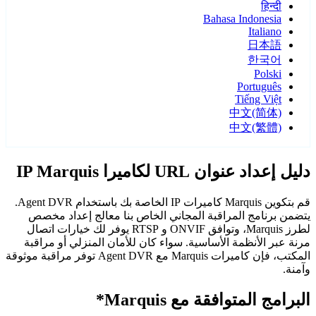
हिन्दी
Bahasa Indonesia
Italiano
日本語
한국어
Polski
Português
Tiếng Việt
中文(简体)
中文(繁體)
دليل إعداد عنوان URL لكاميرا IP Marquis
قم بتكوين Marquis كاميرات IP الخاصة بك باستخدام Agent DVR.
يتضمن برنامج المراقبة المجاني الخاص بنا معالج إعداد مخصص
لطرز Marquis، وتوافق ONVIF و RTSP يوفر لك خيارات اتصال
مرنة عبر الأنظمة الأساسية. سواء كان للأمان المنزلي أو مراقبة
المكتب، فإن كاميرات Marquis مع Agent DVR توفر مراقبة موثوقة
وآمنة.
البرامج المتوافقة مع Marquis*