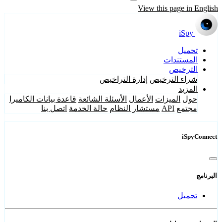
View this page in English
iSpy
تحميل
المستندات
الترخيص
شراء الترخيص
إدارة التراخيص
المزيد
حول
الميزات
الأعمال
الأسئلة الشائعة
قاعدة بيانات الكاميرا
مجتمع
API
مستشار النظام
حالة الخدمة
اتصل بنا
iSpyConnect
البرنامج
تحميل