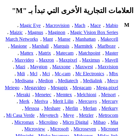
العلامات التجارية الأخرى التي تبدأ بـ "M"
M
,
Magic Eye
,
Macrovision
,
Mach
,
Mace
,
Mabio
,
Maizic
,
Magnus
,
Maginon
,
Magic Vision Box Series
March Networks
,
Mant
,
Manse
,
Manhattan
,
Makecell
,
Masione
,
Marshall
,
Marquis
,
Marmitek
,
Marlboze
,
,
Mattex
,
Matrix
,
Matecam
,
Matchpoint
,
Master
,
Maxvideo
,
Maxron
,
Maxpixel
,
Maximus
,
Mavell
,
Mazi
,
Maygion
,
Maxxone
,
Maxwest
,
Maxvision
,
Mdi
,
Mcl
,
Mci
,
Mc-cam
,
Mc Electronics
,
Mbx
,
Medisana
,
Medion
,
Mediatech
,
Medialink
,
Meco
Meiego
,
Megavideo
,
Megapix
,
Megacam
,
Mega-pixel
,
Meraki
,
Menetec
,
Memtex
,
Melchioni
,
Meisort
,
,
Merk
,
Meriva
,
Merit Lilin
,
Mercusys
,
Mercury
,
Messoa
,
Meshare
,
Merlin
,
Merlan
,
Merkury
,
Mi Casa Verde
,
Meyetech
,
Meye
,
Metzler
,
Metrocom
,
Micromax
,
Microlino
,
Micro Digital
,
Mibao
,
Mia
,
Microview
,
Microsoft
,
Microseven
,
Micronet
,
Milesight
,
Mieke Ipcamera
,
Midconer
,
Midas-link