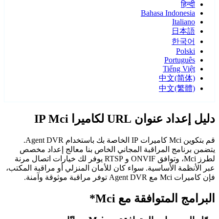
हिन्दी
Bahasa Indonesia
Italiano
日本語
한국어
Polski
Português
Tiếng Việt
中文(简体)
中文(繁體)
دليل إعداد عنوان URL لكاميرا IP Mci
قم بتكوين Mci كاميرات IP الخاصة بك باستخدام Agent DVR.
يتضمن برنامج المراقبة المجاني الخاص بنا معالج إعداد مخصص
لطرز Mci، وتوافق ONVIF و RTSP يوفر لك خيارات اتصال مرنة
عبر الأنظمة الأساسية. سواء كان للأمان المنزلي أو مراقبة المكتب،
فإن كاميرات Mci مع Agent DVR توفر مراقبة موثوقة وآمنة.
البرامج المتوافقة مع Mci*