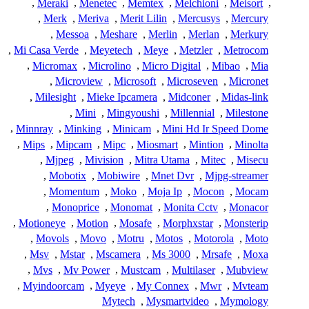
,
Meraki
,
Menetec
,
Memtex
,
Melchioni
,
Meisort
,
,
Merk
,
Meriva
,
Merit Lilin
,
Mercusys
,
Mercury
,
Messoa
,
Meshare
,
Merlin
,
Merlan
,
Merkury
,
Mi Casa Verde
,
Meyetech
,
Meye
,
Metzler
,
Metrocom
,
Micromax
,
Microlino
,
Micro Digital
,
Mibao
,
Mia
,
Microview
,
Microsoft
,
Microseven
,
Micronet
,
Milesight
,
Mieke Ipcamera
,
Midconer
,
Midas-link
,
Mini
,
Mingyoushi
,
Millennial
,
Milestone
,
Minnray
,
Minking
,
Minicam
,
Mini Hd Ir Speed Dome
,
Mips
,
Mipcam
,
Mipc
,
Miosmart
,
Mintion
,
Minolta
,
Mjpeg
,
Mivision
,
Mitra Utama
,
Mitec
,
Misecu
,
Mobotix
,
Mobiwire
,
Mnet Dvr
,
Mjpg-streamer
,
Momentum
,
Moko
,
Moja Ip
,
Mocon
,
Mocam
,
Monoprice
,
Monomat
,
Monita Cctv
,
Monacor
,
Motioneye
,
Motion
,
Mosafe
,
Morphxstar
,
Monsterip
,
Movols
,
Movo
,
Motru
,
Motos
,
Motorola
,
Moto
,
Msv
,
Mstar
,
Mscamera
,
Ms 3000
,
Mrsafe
,
Moxa
,
Mvs
,
Mv Power
,
Mustcam
,
Multilaser
,
Mubview
,
Myindoorcam
,
Myeye
,
My Connex
,
Mwr
,
Mvteam
Mytech
,
Mysmartvideo
,
Mymology