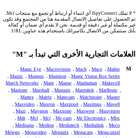
* لا تملك iSpyConnect أي انتماء أو ارتباط أو تجمع مع منتجات Mci.
تم الحصول على تفاصيل الاتصال المقدمة هنا من المجتمع وقد تكون
غير مكتملة أو غير دقيقة أو قديمة. نحن لا نقدم أي ضمان أو كفالة
بأنك ستتمكن من الاتصال بكاميراتك باستخدام هذه عناوين URL.
العلامات التجارية الأخرى التي تبدأ بـ "M"
M
,
Magic Eye
,
Macrovision
,
Mach
,
Mace
,
Mabio
,
Maizic
,
Magnus
,
Maginon
,
Magic Vision Box Series
March Networks
,
Mant
,
Manse
,
Manhattan
,
Makecell
,
Masione
,
Marshall
,
Marquis
,
Marmitek
,
Marlboze
,
,
Mattex
,
Matrix
,
Matecam
,
Matchpoint
,
Master
,
Maxvideo
,
Maxron
,
Maxpixel
,
Maximus
,
Mavell
,
Mazi
,
Maygion
,
Maxxone
,
Maxwest
,
Maxvision
,
Mdi
,
Mcl
,
Mci
,
Mc-cam
,
Mc Electronics
,
Mbx
,
Medisana
,
Medion
,
Mediatech
,
Medialink
,
Meco
Meiego
,
Megavideo
,
Megapix
,
Megacam
,
Mega-pixel