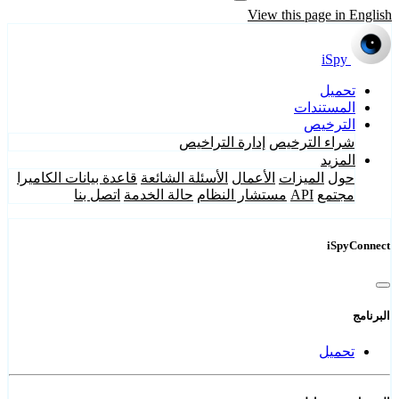
View this page in English
iSpy
تحميل
المستندات
الترخيص
شراء الترخيص
إدارة التراخيص
المزيد
حول
الميزات
الأعمال
الأسئلة الشائعة
قاعدة بيانات الكاميرا
مجتمع
API
مستشار النظام
حالة الخدمة
اتصل بنا
iSpyConnect
البرنامج
تحميل