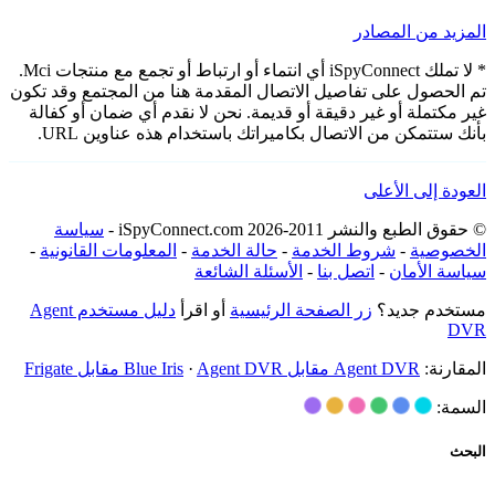
المزيد من المصادر
* لا تملك iSpyConnect أي انتماء أو ارتباط أو تجمع مع منتجات Mci.
تم الحصول على تفاصيل الاتصال المقدمة هنا من المجتمع وقد تكون
غير مكتملة أو غير دقيقة أو قديمة. نحن لا نقدم أي ضمان أو كفالة
بأنك ستتمكن من الاتصال بكاميراتك باستخدام هذه عناوين URL.
العودة إلى الأعلى
© حقوق الطبع والنشر 2011-2026 iSpyConnect.com -
سياسة
الخصوصية
-
شروط الخدمة
-
حالة الخدمة
-
المعلومات القانونية
-
سياسة الأمان
-
اتصل بنا
-
الأسئلة الشائعة
مستخدم جديد؟
زر الصفحة الرئيسية
أو اقرأ
دليل مستخدم Agent
DVR
المقارنة:
Agent DVR مقابل Blue Iris
Agent DVR مقابل Frigate
·
السمة:
البحث