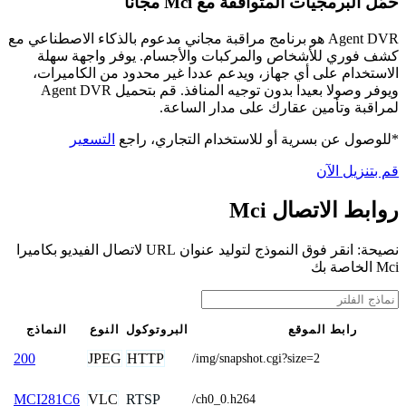
حمّل البرمجيات المتوافقة مع Mci مجانًا
Agent DVR هو برنامج مراقبة مجاني مدعوم بالذكاء الاصطناعي مع
كشف فوري للأشخاص والمركبات والأجسام. يوفر واجهة سهلة
الاستخدام على أي جهاز، ويدعم عددا غير محدود من الكاميرات،
ويوفر وصولا بعيدا بدون توجيه المنافذ. قم بتحميل Agent DVR
لمراقبة وتأمين عقارك على مدار الساعة.
*للوصول عن بسرية أو للاستخدام التجاري، راجع
التسعير
قم بتنزيل الآن
روابط الاتصال Mci
نصيحة: انقر فوق النموذج لتوليد عنوان URL لاتصال الفيديو بكاميرا
Mci الخاصة بك
رابط الموقع
البروتوكول
النوع
النماذج
JPEG
HTTP
200
/img/snapshot.cgi?size=2
VLC
RTSP
MCI281C6
/ch0_0.h264