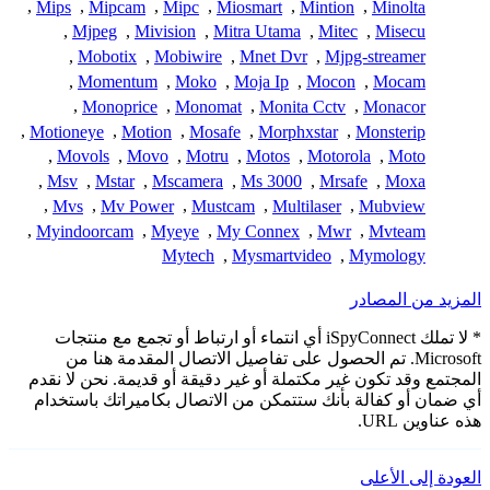
,
Mips
,
Mipcam
,
Mipc
,
Miosmart
,
Mintion
,
Minolta
,
Mjpeg
,
Mivision
,
Mitra Utama
,
Mitec
,
Misecu
,
Mobotix
,
Mobiwire
,
Mnet Dvr
,
Mjpg-streamer
,
Momentum
,
Moko
,
Moja Ip
,
Mocon
,
Mocam
,
Monoprice
,
Monomat
,
Monita Cctv
,
Monacor
,
Motioneye
,
Motion
,
Mosafe
,
Morphxstar
,
Monsterip
,
Movols
,
Movo
,
Motru
,
Motos
,
Motorola
,
Moto
,
Msv
,
Mstar
,
Mscamera
,
Ms 3000
,
Mrsafe
,
Moxa
,
Mvs
,
Mv Power
,
Mustcam
,
Multilaser
,
Mubview
,
Myindoorcam
,
Myeye
,
My Connex
,
Mwr
,
Mvteam
Mytech
,
Mysmartvideo
,
Mymology
المزيد من المصادر
* لا تملك iSpyConnect أي انتماء أو ارتباط أو تجمع مع منتجات
Microsoft. تم الحصول على تفاصيل الاتصال المقدمة هنا من
المجتمع وقد تكون غير مكتملة أو غير دقيقة أو قديمة. نحن لا نقدم
أي ضمان أو كفالة بأنك ستتمكن من الاتصال بكاميراتك باستخدام
هذه عناوين URL.
العودة إلى الأعلى