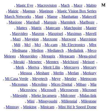
M
,
Magic Eye
,
Macrovision
,
Mach
,
Mace
,
Mabio
,
Maizic
,
Magnus
,
Maginon
,
Magic Vision Box Series
March Networks
,
Mant
,
Manse
,
Manhattan
,
Makecell
,
Masione
,
Marshall
,
Marquis
,
Marmitek
,
Marlboze
,
,
Mattex
,
Matrix
,
Matecam
,
Matchpoint
,
Master
,
Maxvideo
,
Maxron
,
Maxpixel
,
Maximus
,
Mavell
,
Mazi
,
Maygion
,
Maxxone
,
Maxwest
,
Maxvision
,
Mdi
,
Mcl
,
Mci
,
Mc-cam
,
Mc Electronics
,
Mbx
,
Medisana
,
Medion
,
Mediatech
,
Medialink
,
Meco
Meiego
,
Megavideo
,
Megapix
,
Megacam
,
Mega-pixel
,
Meraki
,
Menetec
,
Memtex
,
Melchioni
,
Meisort
,
,
Merk
,
Meriva
,
Merit Lilin
,
Mercusys
,
Mercury
,
Messoa
,
Meshare
,
Merlin
,
Merlan
,
Merkury
,
Mi Casa Verde
,
Meyetech
,
Meye
,
Metzler
,
Metrocom
,
Micromax
,
Microlino
,
Micro Digital
,
Mibao
,
Mia
,
Microview
,
Microsoft
,
Microseven
,
Micronet
,
Milesight
,
Mieke Ipcamera
,
Midconer
,
Midas-link
,
Mini
,
Mingyoushi
,
Millennial
,
Milestone
,
Minnray
,
Minking
,
Minicam
,
Mini Hd Ir Speed Dome