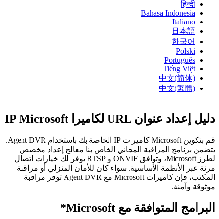
हिन्दी
Bahasa Indonesia
Italiano
日本語
한국어
Polski
Português
Tiếng Việt
中文(简体)
中文(繁體)
دليل إعداد عنوان URL لكاميرا IP Microsoft
قم بتكوين Microsoft كاميرات IP الخاصة بك باستخدام Agent DVR.
يتضمن برنامج المراقبة المجاني الخاص بنا معالج إعداد مخصص
لطرز Microsoft، وتوافق ONVIF و RTSP يوفر لك خيارات اتصال
مرنة عبر الأنظمة الأساسية. سواء كان للأمان المنزلي أو مراقبة
المكتب، فإن كاميرات Microsoft مع Agent DVR توفر مراقبة
موثوقة وآمنة.
البرامج المتوافقة مع Microsoft*