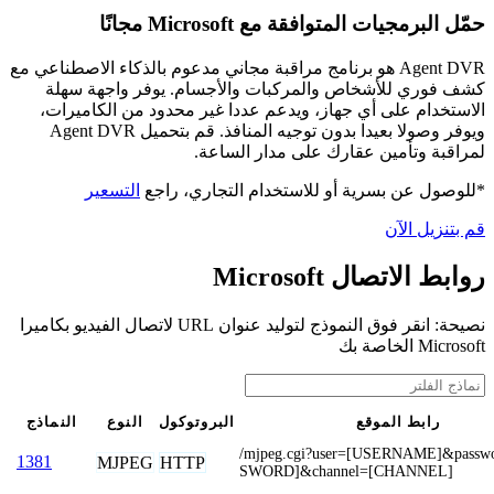
حمّل البرمجيات المتوافقة مع Microsoft مجانًا
Agent DVR هو برنامج مراقبة مجاني مدعوم بالذكاء الاصطناعي مع
كشف فوري للأشخاص والمركبات والأجسام. يوفر واجهة سهلة
الاستخدام على أي جهاز، ويدعم عددا غير محدود من الكاميرات،
ويوفر وصولا بعيدا بدون توجيه المنافذ. قم بتحميل Agent DVR
لمراقبة وتأمين عقارك على مدار الساعة.
*للوصول عن بسرية أو للاستخدام التجاري، راجع
التسعير
قم بتنزيل الآن
روابط الاتصال Microsoft
نصيحة: انقر فوق النموذج لتوليد عنوان URL لاتصال الفيديو بكاميرا
Microsoft الخاصة بك
رابط الموقع
البروتوكول
النوع
النماذج
/mjpeg.cgi?user=[USERNAME]&passw
1381
MJPEG
HTTP
SWORD]&channel=[CHANNEL]