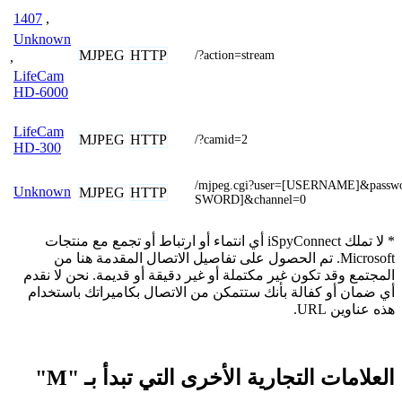
1407
,
Unknown
MJPEG
HTTP
/?action=stream
,
LifeCam
HD-6000
LifeCam
MJPEG
HTTP
/?camid=2
HD-300
/mjpeg.cgi?user=[USERNAME]&passw
Unknown
MJPEG
HTTP
SWORD]&channel=0
* لا تملك iSpyConnect أي انتماء أو ارتباط أو تجمع مع منتجات
Microsoft. تم الحصول على تفاصيل الاتصال المقدمة هنا من
المجتمع وقد تكون غير مكتملة أو غير دقيقة أو قديمة. نحن لا نقدم
أي ضمان أو كفالة بأنك ستتمكن من الاتصال بكاميراتك باستخدام
هذه عناوين URL.
العلامات التجارية الأخرى التي تبدأ بـ "M"