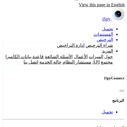
View this page in English
iSpy
تحميل
المستندات
الترخيص
شراء الترخيص
إدارة التراخيص
المزيد
حول
الميزات
الأعمال
الأسئلة الشائعة
قاعدة بيانات الكاميرا
مجتمع
API
مستشار النظام
حالة الخدمة
اتصل بنا
iSpyConnect
البرنامج
تحميل