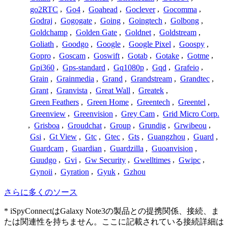
go2RTC
,
Go4
,
Goahead
,
Goclever
,
Gocomma
,
Godraj
,
Gogogate
,
Going
,
Goingtech
,
Golbong
,
Goldchamp
,
Golden Gate
,
Goldnet
,
Goldstream
,
Goliath
,
Goodgo
,
Google
,
Google Pixel
,
Goospy
,
Gopro
,
Goscam
,
Goswift
,
Gotab
,
Gotake
,
Gotme
,
Gpi360
,
Gps-standard
,
Gq1080p
,
Gqd
,
Grafeio
,
Grain
,
Grainmedia
,
Grand
,
Grandstream
,
Grandtec
,
Grant
,
Granvista
,
Great Wall
,
Greatek
,
Green Feathers
,
Green Home
,
Greentech
,
Greentel
,
Greenview
,
Greenvision
,
Grey Cam
,
Grid Micro Corp.
,
Grisboa
,
Groudchat
,
Group
,
Grundig
,
Grwibeou
,
Gsi
,
Gt View
,
Gtc
,
Gtec
,
Gts
,
Guangzhou
,
Guard
,
Guardcam
,
Guardian
,
Guardzilla
,
Guoanvision
,
Guudgo
,
Gvi
,
Gw Security
,
Gwelltimes
,
Gwipc
,
Gynoii
,
Gyration
,
Gyuk
,
Gzhou
さらに多くのソース
* iSpyConnectはGalaxy Note3の製品との提携関係、接続、ま
たは関連性を持ちません。ここに記載されている接続詳細は