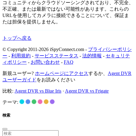
コミュニティからクラウドソーシングされており、不完全、
不正確、または最新ではない可能性があります。これらの
URLを使用してカメラに接続できることについて、保証ま
たは担保を提供しません。
トップへ戻る
© Copyright 2011-2026 iSpyConnect.com -
プライバシーポリシ
ー
-
利用規約
-
サービスステータス
-
法的情報
-
セキュリテ
ィポリシー
-
お問い合わせ
-
FAQ
新規ユーザー?
ホームページにアクセス
するか、
Agent DVR
ユーザーガイド
をお読みください
比較:
Agent DVR vs Blue Iris
·
Agent DVR vs Frigate
テーマ:
検索