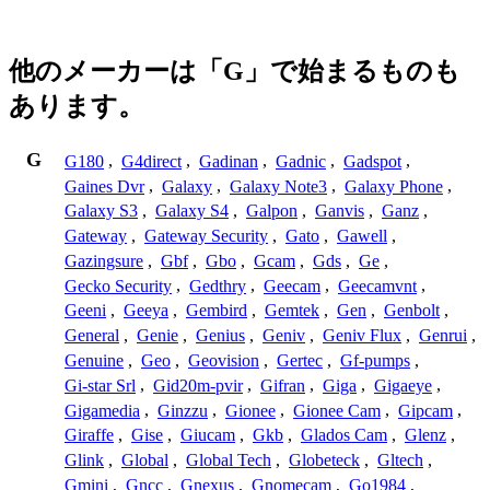
他のメーカーは「G」で始まるものも
あります。
G
G180
,
G4direct
,
Gadinan
,
Gadnic
,
Gadspot
,
Gaines Dvr
,
Galaxy
,
Galaxy Note3
,
Galaxy Phone
,
Galaxy S3
,
Galaxy S4
,
Galpon
,
Ganvis
,
Ganz
,
Gateway
,
Gateway Security
,
Gato
,
Gawell
,
Gazingsure
,
Gbf
,
Gbo
,
Gcam
,
Gds
,
Ge
,
Gecko Security
,
Gedthry
,
Geecam
,
Geecamvnt
,
Geeni
,
Geeya
,
Gembird
,
Gemtek
,
Gen
,
Genbolt
,
General
,
Genie
,
Genius
,
Geniv
,
Geniv Flux
,
Genrui
,
Genuine
,
Geo
,
Geovision
,
Gertec
,
Gf-pumps
,
Gi-star Srl
,
Gid20m-pvir
,
Gifran
,
Giga
,
Gigaeye
,
Gigamedia
,
Ginzzu
,
Gionee
,
Gionee Cam
,
Gipcam
,
Giraffe
,
Gise
,
Giucam
,
Gkb
,
Glados Cam
,
Glenz
,
Glink
,
Global
,
Global Tech
,
Globeteck
,
Gltech
,
Gmini
,
Gncc
,
Gnexus
,
Gnomecam
,
Go1984
,