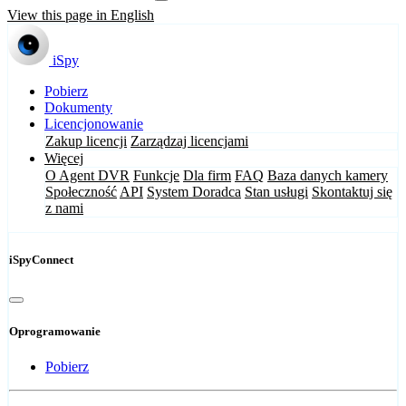
View this page in English
iSpy
Pobierz
Dokumenty
Licencjonowanie
Zakup licencji
Zarządzaj licencjami
Więcej
O Agent DVR
Funkcje
Dla firm
FAQ
Baza danych kamery
Społeczność
API
System Doradca
Stan usługi
Skontaktuj się
z nami
iSpyConnect
Oprogramowanie
Pobierz