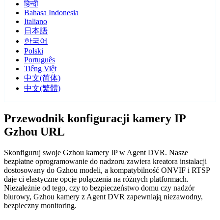
हिन्दी
Bahasa Indonesia
Italiano
日本語
한국어
Polski
Português
Tiếng Việt
中文(简体)
中文(繁體)
Przewodnik konfiguracji kamery IP
Gzhou URL
Skonfiguruj swoje Gzhou kamery IP w Agent DVR. Nasze
bezpłatne oprogramowanie do nadzoru zawiera kreatora instalacji
dostosowany do Gzhou modeli, a kompatybilność ONVIF i RTSP
daje ci elastyczne opcje połączenia na różnych platformach.
Niezależnie od tego, czy to bezpieczeństwo domu czy nadzór
biurowy, Gzhou kamery z Agent DVR zapewniają niezawodny,
bezpieczny monitoring.