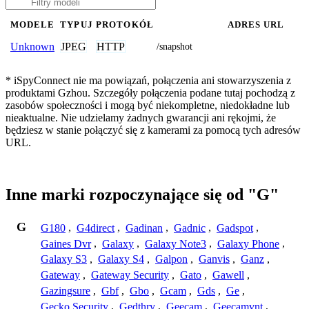
MODELE
TYPUJ
PROTOKÓŁ
ADRES URL
JPEG
HTTP
Unknown
/snapshot
* iSpyConnect nie ma powiązań, połączenia ani stowarzyszenia z
produktami Gzhou. Szczegóły połączenia podane tutaj pochodzą z
zasobów społeczności i mogą być niekompletne, niedokładne lub
nieaktualne. Nie udzielamy żadnych gwarancji ani rękojmi, że
będziesz w stanie połączyć się z kamerami za pomocą tych adresów
URL.
Inne marki rozpoczynające się od "G"
G
G180
,
G4direct
,
Gadinan
,
Gadnic
,
Gadspot
,
Gaines Dvr
,
Galaxy
,
Galaxy Note3
,
Galaxy Phone
,
Galaxy S3
,
Galaxy S4
,
Galpon
,
Ganvis
,
Ganz
,
Gateway
,
Gateway Security
,
Gato
,
Gawell
,
Gazingsure
,
Gbf
,
Gbo
,
Gcam
,
Gds
,
Ge
,
Gecko Security
,
Gedthry
,
Geecam
,
Geecamvnt
,