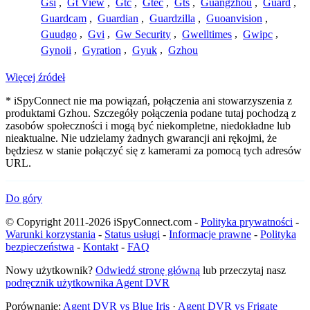
Gsi
,
Gt View
,
Gtc
,
Gtec
,
Gts
,
Guangzhou
,
Guard
,
Guardcam
,
Guardian
,
Guardzilla
,
Guoanvision
,
Guudgo
,
Gvi
,
Gw Security
,
Gwelltimes
,
Gwipc
,
Gynoii
,
Gyration
,
Gyuk
,
Gzhou
Więcej źródeł
* iSpyConnect nie ma powiązań, połączenia ani stowarzyszenia z
produktami Gzhou. Szczegóły połączenia podane tutaj pochodzą z
zasobów społeczności i mogą być niekompletne, niedokładne lub
nieaktualne. Nie udzielamy żadnych gwarancji ani rękojmi, że
będziesz w stanie połączyć się z kamerami za pomocą tych adresów
URL.
Do góry
© Copyright 2011-2026 iSpyConnect.com -
Polityka prywatności
-
Warunki korzystania
-
Status usługi
-
Informacje prawne
-
Polityka
bezpieczeństwa
-
Kontakt
-
FAQ
Nowy użytkownik?
Odwiedź stronę główną
lub przeczytaj nasz
podręcznik użytkownika Agent DVR
Porównanie:
Agent DVR vs Blue Iris
·
Agent DVR vs Frigate