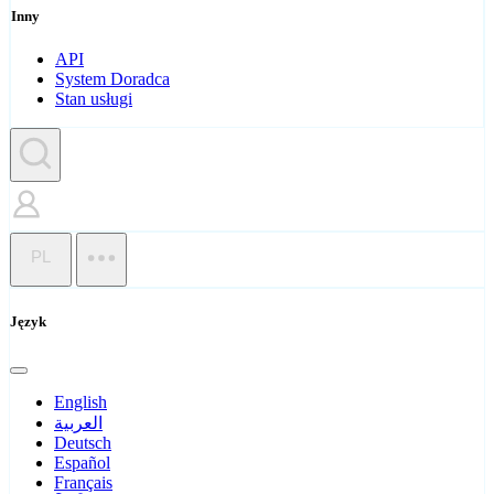
Inny
API
System Doradca
Stan usługi
PL
Język
English
العربية
Deutsch
Español
Français