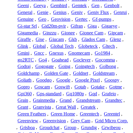
Geeni
,
Geeya
,
Gembird
,
Gemtek
,
Gen
,
Genbolt
,
General
,
Genie
,
Genius
,
Geniv
,
Geniv Flux
,
Genrui
,
Genuine
,
Geo
,
Geovision
,
Gertec
,
Gf-pumps
,
Gi-star Srl
,
Gid20m-pvir
,
Gifran
,
Giga
,
Gigaeye
,
Gigamedia
,
Ginzzu
,
Gionee
,
Gionee Cam
,
Gipcam
,
Giraffe
,
Gise
,
Giucam
,
Gkb
,
Glados Cam
,
Glenz
,
Glink
,
Global
,
Global Tech
,
Globeteck
,
Gltech
,
Gmini
,
Gncc
,
Gnexus
,
Gnomecam
,
Go1984
,
go2RTC
,
Go4
,
Goahead
,
Goclever
,
Gocomma
,
Godraj
,
Gogogate
,
Going
,
Goingtech
,
Golbong
,
Goldchamp
,
Golden Gate
,
Goldnet
,
Goldstream
,
Goliath
,
Goodgo
,
Google
,
Google Pixel
,
Goospy
,
Gopro
,
Goscam
,
Goswift
,
Gotab
,
Gotake
,
Gotme
,
Gpi360
,
Gps-standard
,
Gq1080p
,
Gqd
,
Grafeio
,
Grain
,
Grainmedia
,
Grand
,
Grandstream
,
Grandtec
,
Grant
,
Granvista
,
Great Wall
,
Greatek
,
Green Feathers
,
Green Home
,
Greentech
,
Greentel
,
Greenview
,
Greenvision
,
Grey Cam
,
Grid Micro Corp.
,
Grisboa
,
Groudchat
,
Group
,
Grundig
,
Grwibeou
,