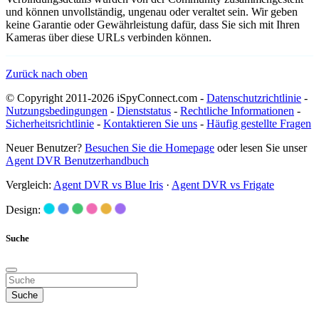
und können unvollständig, ungenau oder veraltet sein. Wir geben
keine Garantie oder Gewährleistung dafür, dass Sie sich mit Ihren
Kameras über diese URLs verbinden können.
Zurück nach oben
© Copyright 2011-2026 iSpyConnect.com -
Datenschutzrichtlinie
-
Nutzungsbedingungen
-
Dienststatus
-
Rechtliche Informationen
-
Sicherheitsrichtlinie
-
Kontaktieren Sie uns
-
Häufig gestellte Fragen
Neuer Benutzer?
Besuchen Sie die Homepage
oder lesen Sie unser
Agent DVR Benutzerhandbuch
Vergleich:
Agent DVR vs Blue Iris
·
Agent DVR vs Frigate
Design:
Suche
Suche