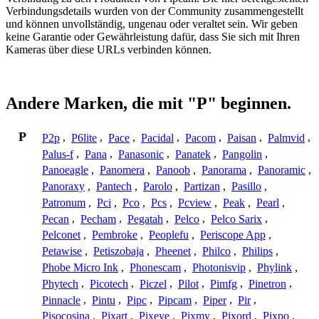
Verbindungsdetails wurden von der Community zusammengestellt
und können unvollständig, ungenau oder veraltet sein. Wir geben
keine Garantie oder Gewährleistung dafür, dass Sie sich mit Ihren
Kameras über diese URLs verbinden können.
Andere Marken, die mit "P" beginnen.
P
P2p
,
P6lite
,
Pace
,
Pacidal
,
Pacom
,
Paisan
,
Palmvid
,
Palus-f
,
Pana
,
Panasonic
,
Panatek
,
Pangolin
,
Panoeagle
,
Panomera
,
Panoob
,
Panorama
,
Panoramic
,
Panoraxy
,
Pantech
,
Parolo
,
Partizan
,
Pasillo
,
Patronum
,
Pci
,
Pco
,
Pcs
,
Pcview
,
Peak
,
Pearl
,
Pecan
,
Pecham
,
Pegatah
,
Pelco
,
Pelco Sarix
,
Pelconet
,
Pembroke
,
Peoplefu
,
Periscope App
,
Petawise
,
Petiszobaja
,
Pheenet
,
Philco
,
Philips
,
Phobe Micro Ink
,
Phonescam
,
Photonisvip
,
Phylink
,
Phytech
,
Picotech
,
Piczel
,
Pilot
,
Pimfg
,
Pinetron
,
Pinnacle
,
Pintu
,
Pipc
,
Pipcam
,
Piper
,
Pir
,
Pisocosina
,
Pixart
,
Pixeye
,
Pixmy
,
Pixord
,
Pixpo
,