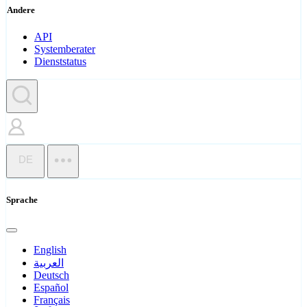
Andere
API
Systemberater
Dienststatus
DE
Sprache
English
العربية
Deutsch
Español
Français