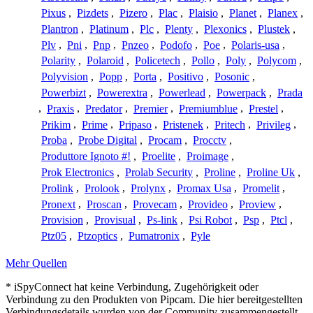
Pixus
,
Pizdets
,
Pizero
,
Plac
,
Plaisio
,
Planet
,
Planex
,
Plantron
,
Platinum
,
Plc
,
Plenty
,
Plexonics
,
Plustek
,
Plv
,
Pni
,
Pnp
,
Pnzeo
,
Podofo
,
Poe
,
Polaris-usa
,
Polarity
,
Polaroid
,
Policetech
,
Pollo
,
Poly
,
Polycom
,
Polyvision
,
Popp
,
Porta
,
Positivo
,
Posonic
,
Powerbizt
,
Powerextra
,
Powerlead
,
Powerpack
,
Prada
,
Praxis
,
Predator
,
Premier
,
Premiumblue
,
Prestel
,
Prikim
,
Prime
,
Pripaso
,
Pristenek
,
Pritech
,
Privileg
,
Proba
,
Probe Digital
,
Procam
,
Procctv
,
Produttore Ignoto #!
,
Proelite
,
Proimage
,
Prok Electronics
,
Prolab Security
,
Proline
,
Proline Uk
,
Prolink
,
Prolook
,
Prolynx
,
Promax Usa
,
Promelit
,
Pronext
,
Proscan
,
Provecam
,
Provideo
,
Proview
,
Provision
,
Provisual
,
Ps-link
,
Psi Robot
,
Psp
,
Ptcl
,
Ptz05
,
Ptzoptics
,
Pumatronix
,
Pyle
Mehr Quellen
* iSpyConnect hat keine Verbindung, Zugehörigkeit oder
Verbindung zu den Produkten von Pipcam. Die hier bereitgestellten
Verbindungsdetails wurden von der Community zusammengestellt