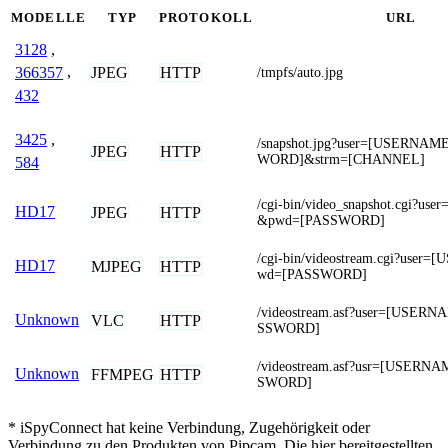
MODELLE
TYP
PROTOKOLL
URL
3128
,
JPEG
HTTP
366357
,
/tmpfs/auto.jpg
432
3425
,
/snapshot.jpg?user=[USERNA
JPEG
HTTP
WORD]&strm=[CHANNEL]
584
/cgi-bin/video_snapshot.cgi?u
HD17
JPEG
HTTP
&pwd=[PASSWORD]
/cgi-bin/videostream.cgi?use
HD17
MJPEG
HTTP
wd=[PASSWORD]
/videostream.asf?user=[USER
Unknown
VLC
HTTP
SSWORD]
/videostream.asf?usr=[USER
Unknown
FFMPEG
HTTP
SWORD]
* iSpyConnect hat keine Verbindung, Zugehörigkeit oder
Verbindung zu den Produkten von Pipcam. Die hier bereitgestellten