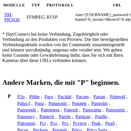
MODELLE
TYP
PROTOKOLL
URL
SM-
/user=[USERNAME]_password
FFMPEG
RTSP
hannel=0_stream=0&onvif=0.sdp
PR5036
* iSpyConnect hat keine Verbindung, Zugehörigkeit oder
Verbindung zu den Produkten von Proview. Die hier bereitgestellten
Verbindungsdetails wurden von der Community zusammengestellt
und können unvollständig, ungenau oder veraltet sein. Wir geben
keine Garantie oder Gewährleistung dafür, dass Sie sich mit Ihren
Kameras über diese URLs verbinden können.
Andere Marken, die mit "P" beginnen.
P
P2p
,
P6lite
,
Pace
,
Pacidal
,
Pacom
,
Paisan
,
Palmvid
,
Palus-f
,
Pana
,
Panasonic
,
Panatek
,
Pangolin
,
Panoeagle
,
Panomera
,
Panoob
,
Panorama
,
Panoramic
,
Panoraxy
,
Pantech
,
Parolo
,
Partizan
,
Pasillo
,
Patronum
,
Pci
,
Pco
,
Pcs
,
Pcview
,
Peak
,
Pearl
,
Pecan
,
Pecham
,
Pegatah
,
Pelco
,
Pelco Sarix
,