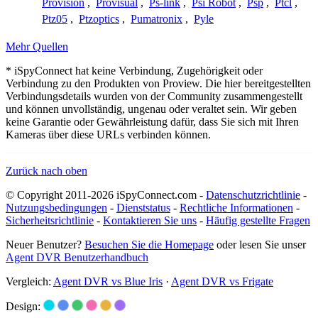
Provision
,
Provisual
,
Ps-link
,
Psi Robot
,
Psp
,
Ptcl
,
Ptz05
,
Ptzoptics
,
Pumatronix
,
Pyle
Mehr Quellen
* iSpyConnect hat keine Verbindung, Zugehörigkeit oder
Verbindung zu den Produkten von Proview. Die hier bereitgestellten
Verbindungsdetails wurden von der Community zusammengestellt
und können unvollständig, ungenau oder veraltet sein. Wir geben
keine Garantie oder Gewährleistung dafür, dass Sie sich mit Ihren
Kameras über diese URLs verbinden können.
Zurück nach oben
© Copyright 2011-2026 iSpyConnect.com -
Datenschutzrichtlinie
-
Nutzungsbedingungen
-
Dienststatus
-
Rechtliche Informationen
-
Sicherheitsrichtlinie
-
Kontaktieren Sie uns
-
Häufig gestellte Fragen
Neuer Benutzer?
Besuchen Sie die Homepage
oder lesen Sie unser
Agent DVR Benutzerhandbuch
Vergleich:
Agent DVR vs Blue Iris
·
Agent DVR vs Frigate
Design: