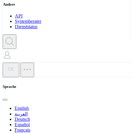
Andere
API
Systemberater
Dienststatus
DE
Sprache
English
العربية
Deutsch
Español
Français