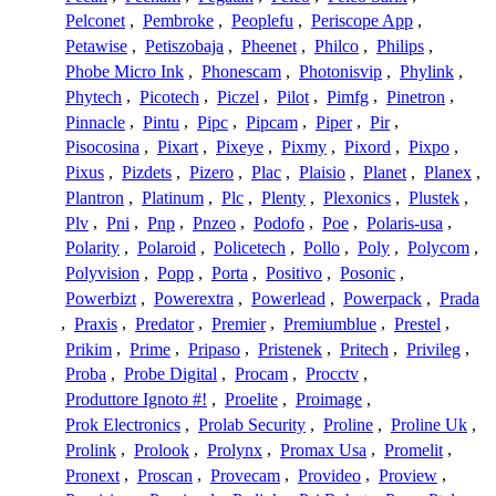
Pelconet
,
Pembroke
,
Peoplefu
,
Periscope App
,
Petawise
,
Petiszobaja
,
Pheenet
,
Philco
,
Philips
,
Phobe Micro Ink
,
Phonescam
,
Photonisvip
,
Phylink
,
Phytech
,
Picotech
,
Piczel
,
Pilot
,
Pimfg
,
Pinetron
,
Pinnacle
,
Pintu
,
Pipc
,
Pipcam
,
Piper
,
Pir
,
Pisocosina
,
Pixart
,
Pixeye
,
Pixmy
,
Pixord
,
Pixpo
,
Pixus
,
Pizdets
,
Pizero
,
Plac
,
Plaisio
,
Planet
,
Planex
,
Plantron
,
Platinum
,
Plc
,
Plenty
,
Plexonics
,
Plustek
,
Plv
,
Pni
,
Pnp
,
Pnzeo
,
Podofo
,
Poe
,
Polaris-usa
,
Polarity
,
Polaroid
,
Policetech
,
Pollo
,
Poly
,
Polycom
,
Polyvision
,
Popp
,
Porta
,
Positivo
,
Posonic
,
Powerbizt
,
Powerextra
,
Powerlead
,
Powerpack
,
Prada
,
Praxis
,
Predator
,
Premier
,
Premiumblue
,
Prestel
,
Prikim
,
Prime
,
Pripaso
,
Pristenek
,
Pritech
,
Privileg
,
Proba
,
Probe Digital
,
Procam
,
Procctv
,
Produttore Ignoto #!
,
Proelite
,
Proimage
,
Prok Electronics
,
Prolab Security
,
Proline
,
Proline Uk
,
Prolink
,
Prolook
,
Prolynx
,
Promax Usa
,
Promelit
,
Pronext
,
Proscan
,
Provecam
,
Provideo
,
Proview
,