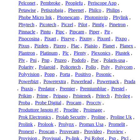
Pelconet
,
Pembroke
,
Peoplefu
,
Periscope App
,
Petawise
,
Petiszobaja
,
Pheenet
,
Philco
,
Philips
,
Phobe Micro Ink
,
Phonescam
,
Photonisvip
,
Phylink
,
Phytech
,
Picotech
,
Piczel
,
Pilot
,
Pimfg
,
Pinetron
,
Pinnacle
,
Pintu
,
Pipc
,
Pipcam
,
Piper
,
Pir
,
Pisocosina
,
Pixart
,
Pixeye
,
Pixmy
,
Pixord
,
Pixpo
,
Pixus
,
Pizdets
,
Pizero
,
Plac
,
Plaisio
,
Planet
,
Planex
,
Plantron
,
Platinum
,
Plc
,
Plenty
,
Plexonics
,
Plustek
,
Plv
,
Pni
,
Pnp
,
Pnzeo
,
Podofo
,
Poe
,
Polaris-usa
,
Polarity
,
Polaroid
,
Policetech
,
Pollo
,
Poly
,
Polycom
,
Polyvision
,
Popp
,
Porta
,
Positivo
,
Posonic
,
Powerbizt
,
Powerextra
,
Powerlead
,
Powerpack
,
Prada
,
Praxis
,
Predator
,
Premier
,
Premiumblue
,
Prestel
,
Prikim
,
Prime
,
Pripaso
,
Pristenek
,
Pritech
,
Privileg
,
Proba
,
Probe Digital
,
Procam
,
Procctv
,
Produttore Ignoto #!
,
Proelite
,
Proimage
,
Prok Electronics
,
Prolab Security
,
Proline
,
Proline Uk
,
Prolink
,
Prolook
,
Prolynx
,
Promax Usa
,
Promelit
,
Pronext
,
Proscan
,
Provecam
,
Provideo
,
Proview
,
Provision
,
Provisual
,
Ps-link
,
Psi Robot
,
Psp
,
Ptcl
,