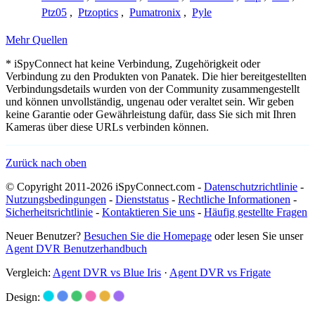
Ptz05
,
Ptzoptics
,
Pumatronix
,
Pyle
Mehr Quellen
* iSpyConnect hat keine Verbindung, Zugehörigkeit oder
Verbindung zu den Produkten von Panatek. Die hier bereitgestellten
Verbindungsdetails wurden von der Community zusammengestellt
und können unvollständig, ungenau oder veraltet sein. Wir geben
keine Garantie oder Gewährleistung dafür, dass Sie sich mit Ihren
Kameras über diese URLs verbinden können.
Zurück nach oben
© Copyright 2011-2026 iSpyConnect.com -
Datenschutzrichtlinie
-
Nutzungsbedingungen
-
Dienststatus
-
Rechtliche Informationen
-
Sicherheitsrichtlinie
-
Kontaktieren Sie uns
-
Häufig gestellte Fragen
Neuer Benutzer?
Besuchen Sie die Homepage
oder lesen Sie unser
Agent DVR Benutzerhandbuch
Vergleich:
Agent DVR vs Blue Iris
·
Agent DVR vs Frigate
Design: