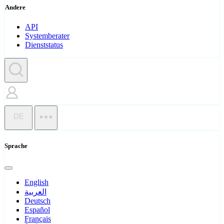
Andere
API
Systemberater
Dienststatus
DE
Sprache
English
العربية
Deutsch
Español
Français