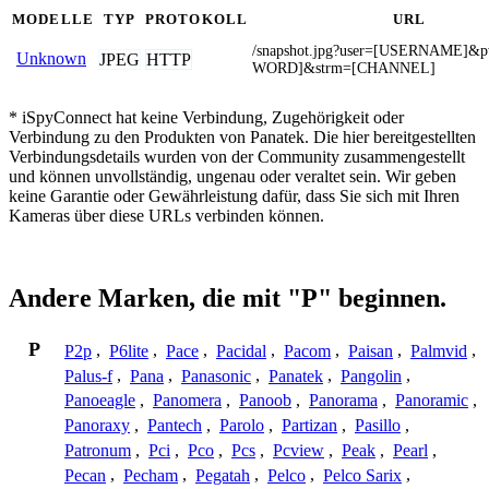
MODELLE
TYP
PROTOKOLL
URL
/snapshot.jpg?user=[USERNAME]&
Unknown
JPEG
HTTP
WORD]&strm=[CHANNEL]
* iSpyConnect hat keine Verbindung, Zugehörigkeit oder
Verbindung zu den Produkten von Panatek. Die hier bereitgestellten
Verbindungsdetails wurden von der Community zusammengestellt
und können unvollständig, ungenau oder veraltet sein. Wir geben
keine Garantie oder Gewährleistung dafür, dass Sie sich mit Ihren
Kameras über diese URLs verbinden können.
Andere Marken, die mit "P" beginnen.
P
P2p
,
P6lite
,
Pace
,
Pacidal
,
Pacom
,
Paisan
,
Palmvid
,
Palus-f
,
Pana
,
Panasonic
,
Panatek
,
Pangolin
,
Panoeagle
,
Panomera
,
Panoob
,
Panorama
,
Panoramic
,
Panoraxy
,
Pantech
,
Parolo
,
Partizan
,
Pasillo
,
Patronum
,
Pci
,
Pco
,
Pcs
,
Pcview
,
Peak
,
Pearl
,
Pecan
,
Pecham
,
Pegatah
,
Pelco
,
Pelco Sarix
,