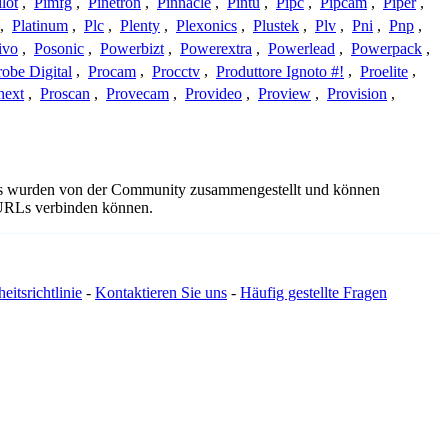
ilot
,
Pimfg
,
Pinetron
,
Pinnacle
,
Pintu
,
Pipc
,
Pipcam
,
Piper
,
,
Platinum
,
Plc
,
Plenty
,
Plexonics
,
Plustek
,
Plv
,
Pni
,
Pnp
,
ivo
,
Posonic
,
Powerbizt
,
Powerextra
,
Powerlead
,
Powerpack
,
robe Digital
,
Procam
,
Procctv
,
Produttore Ignoto #!
,
Proelite
,
next
,
Proscan
,
Provecam
,
Provideo
,
Proview
,
Provision
,
ails wurden von der Community zusammengestellt und können
e URLs verbinden können.
eitsrichtlinie
-
Kontaktieren Sie uns
-
Häufig gestellte Fragen