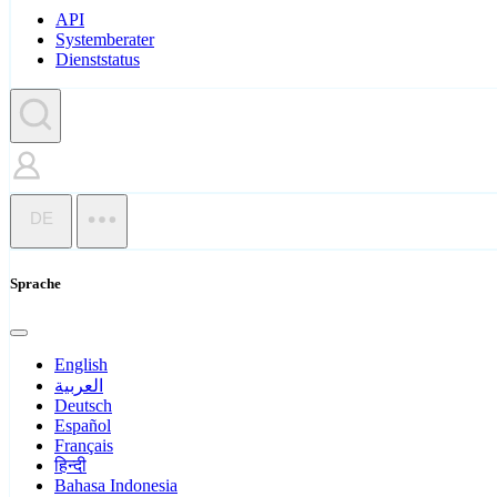
API
Systemberater
Dienststatus
DE
Sprache
English
العربية
Deutsch
Español
Français
हिन्दी
Bahasa Indonesia