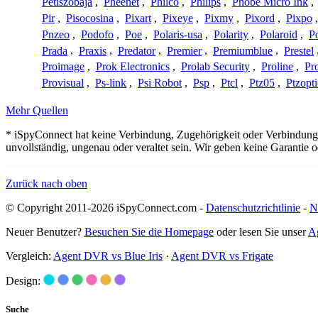
Petiszobaja
,
Pheenet
,
Philco
,
Philips
,
Phobe Micro Ink
,
Pir
,
Pisocosina
,
Pixart
,
Pixeye
,
Pixmy
,
Pixord
,
Pixpo
Pnzeo
,
Podofo
,
Poe
,
Polaris-usa
,
Polarity
,
Polaroid
,
Po
Prada
,
Praxis
,
Predator
,
Premier
,
Premiumblue
,
Prestel
Proimage
,
Prok Electronics
,
Prolab Security
,
Proline
,
Pr
Provisual
,
Ps-link
,
Psi Robot
,
Psp
,
Ptcl
,
Ptz05
,
Ptzopti
Mehr Quellen
* iSpyConnect hat keine Verbindung, Zugehörigkeit oder Verbindung
unvollständig, ungenau oder veraltet sein. Wir geben keine Garantie
Zurück nach oben
© Copyright 2011-2026 iSpyConnect.com -
Datenschutzrichtlinie
-
N
Neuer Benutzer?
Besuchen Sie die Homepage
oder lesen Sie unser
A
Vergleich:
Agent DVR vs Blue Iris
·
Agent DVR vs Frigate
Design:
Suche