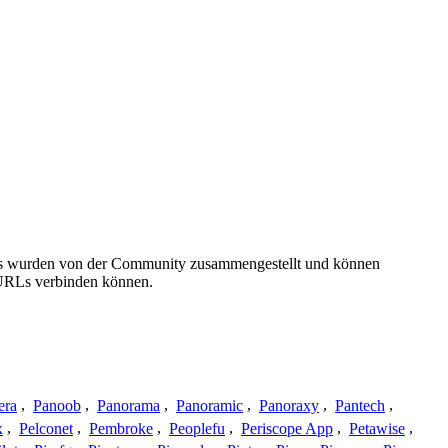
ails wurden von der Community zusammengestellt und können
e URLs verbinden können.
era
,
Panoob
,
Panorama
,
Panoramic
,
Panoraxy
,
Pantech
,
x
,
Pelconet
,
Pembroke
,
Peoplefu
,
Periscope App
,
Petawise
,