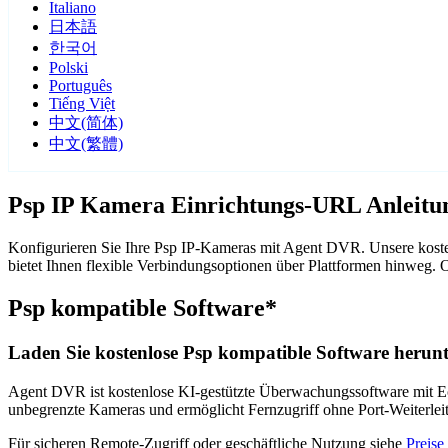
Italiano
日本語
한국어
Polski
Português
Tiếng Việt
中文(简体)
中文(繁體)
Psp IP Kamera Einrichtungs-URL Anleitu
Konfigurieren Sie Ihre Psp IP-Kameras mit Agent DVR. Unsere koste
bietet Ihnen flexible Verbindungsoptionen über Plattformen hinweg
Psp kompatible Software*
Laden Sie kostenlose Psp kompatible Software herunt
Agent DVR ist kostenlose KI-gestützte Überwachungssoftware mit Ech
unbegrenzte Kameras und ermöglicht Fernzugriff ohne Port-Weiterle
Für sicheren Remote-Zugriff oder geschäftliche Nutzung siehe
Preise