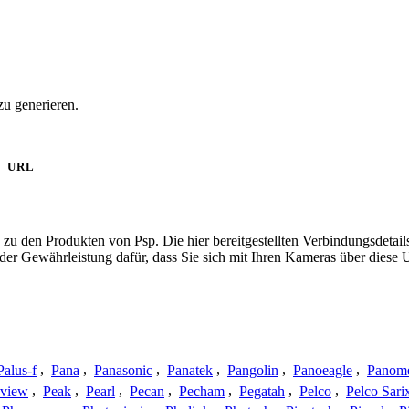
zu generieren.
URL
 zu den Produkten von Psp. Die hier bereitgestellten Verbindungsdet
 oder Gewährleistung dafür, dass Sie sich mit Ihren Kameras über dies
Palus-f
,
Pana
,
Panasonic
,
Panatek
,
Pangolin
,
Panoeagle
,
Panom
view
,
Peak
,
Pearl
,
Pecan
,
Pecham
,
Pegatah
,
Pelco
,
Pelco Sari