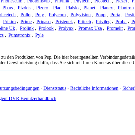
Phonescam
,
Photonisvip
,
Phylink
,
Phytech
,
Picotech
,
Piczel
,
P
,
Pixus
,
Pizdets
,
Pizero
,
Plac
,
Plaisio
,
Planet
,
Planex
,
Plantron
licetech
,
Pollo
,
Poly
,
Polycom
,
Polyvision
,
Popp
,
Porta
,
Posit
,
Prikim
,
Prime
,
Pripaso
,
Pristenek
,
Pritech
,
Privileg
,
Proba
,
P
oline Uk
,
Prolink
,
Prolook
,
Prolynx
,
Promax Usa
,
Promelit
,
Pro
cs
,
Pumatronix
,
Pyle
 zu den Produkten von Psp. Die hier bereitgestellten Verbindungsdet
 oder Gewährleistung dafür, dass Sie sich mit Ihren Kameras über dies
utzungsbedingungen
-
Dienststatus
-
Rechtliche Informationen
-
Sicherh
gent DVR Benutzerhandbuch