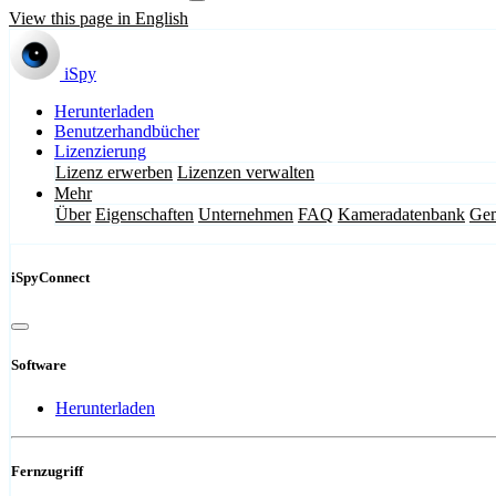
View this page in English
iSpy
Herunterladen
Benutzerhandbücher
Lizenzierung
Lizenz erwerben
Lizenzen verwalten
Mehr
Über
Eigenschaften
Unternehmen
FAQ
Kameradatenbank
Gem
iSpyConnect
Software
Herunterladen
Fernzugriff