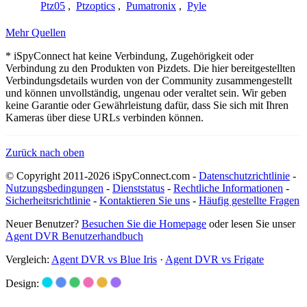
Ptz05
,
Ptzoptics
,
Pumatronix
,
Pyle
Mehr Quellen
* iSpyConnect hat keine Verbindung, Zugehörigkeit oder
Verbindung zu den Produkten von Pizdets. Die hier bereitgestellten
Verbindungsdetails wurden von der Community zusammengestellt
und können unvollständig, ungenau oder veraltet sein. Wir geben
keine Garantie oder Gewährleistung dafür, dass Sie sich mit Ihren
Kameras über diese URLs verbinden können.
Zurück nach oben
© Copyright 2011-2026 iSpyConnect.com -
Datenschutzrichtlinie
-
Nutzungsbedingungen
-
Dienststatus
-
Rechtliche Informationen
-
Sicherheitsrichtlinie
-
Kontaktieren Sie uns
-
Häufig gestellte Fragen
Neuer Benutzer?
Besuchen Sie die Homepage
oder lesen Sie unser
Agent DVR Benutzerhandbuch
Vergleich:
Agent DVR vs Blue Iris
·
Agent DVR vs Frigate
Design: