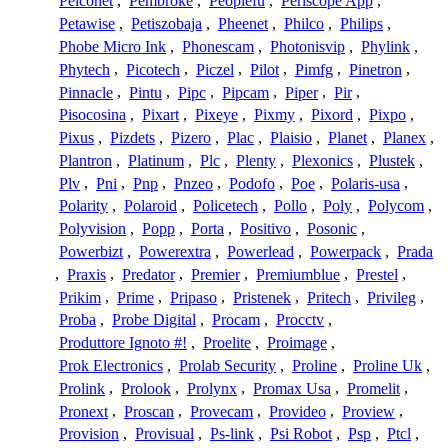
Pelconet
,
Pembroke
,
Peoplefu
,
Periscope App
,
Petawise
,
Petiszobaja
,
Pheenet
,
Philco
,
Philips
,
Phobe Micro Ink
,
Phonescam
,
Photonisvip
,
Phylink
,
Phytech
,
Picotech
,
Piczel
,
Pilot
,
Pimfg
,
Pinetron
,
Pinnacle
,
Pintu
,
Pipc
,
Pipcam
,
Piper
,
Pir
,
Pisocosina
,
Pixart
,
Pixeye
,
Pixmy
,
Pixord
,
Pixpo
,
Pixus
,
Pizdets
,
Pizero
,
Plac
,
Plaisio
,
Planet
,
Planex
,
Plantron
,
Platinum
,
Plc
,
Plenty
,
Plexonics
,
Plustek
,
Plv
,
Pni
,
Pnp
,
Pnzeo
,
Podofo
,
Poe
,
Polaris-usa
,
Polarity
,
Polaroid
,
Policetech
,
Pollo
,
Poly
,
Polycom
,
Polyvision
,
Popp
,
Porta
,
Positivo
,
Posonic
,
Powerbizt
,
Powerextra
,
Powerlead
,
Powerpack
,
Prada
,
Praxis
,
Predator
,
Premier
,
Premiumblue
,
Prestel
,
Prikim
,
Prime
,
Pripaso
,
Pristenek
,
Pritech
,
Privileg
,
Proba
,
Probe Digital
,
Procam
,
Procctv
,
Produttore Ignoto #!
,
Proelite
,
Proimage
,
Prok Electronics
,
Prolab Security
,
Proline
,
Proline Uk
,
Prolink
,
Prolook
,
Prolynx
,
Promax Usa
,
Promelit
,
Pronext
,
Proscan
,
Provecam
,
Provideo
,
Proview
,
Provision
,
Provisual
,
Ps-link
,
Psi Robot
,
Psp
,
Ptcl
,