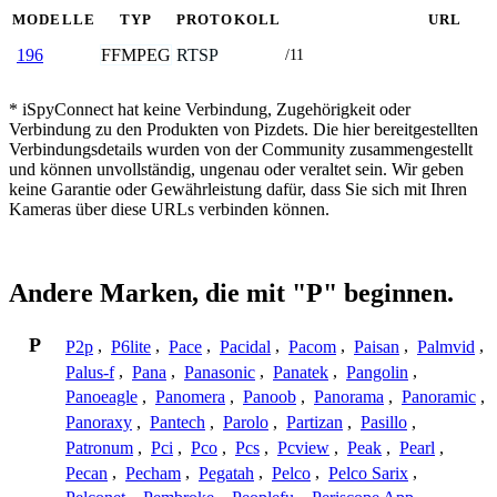
MODELLE
TYP
PROTOKOLL
URL
FFMPEG
RTSP
196
/11
* iSpyConnect hat keine Verbindung, Zugehörigkeit oder
Verbindung zu den Produkten von Pizdets. Die hier bereitgestellten
Verbindungsdetails wurden von der Community zusammengestellt
und können unvollständig, ungenau oder veraltet sein. Wir geben
keine Garantie oder Gewährleistung dafür, dass Sie sich mit Ihren
Kameras über diese URLs verbinden können.
Andere Marken, die mit "P" beginnen.
P
P2p
,
P6lite
,
Pace
,
Pacidal
,
Pacom
,
Paisan
,
Palmvid
,
Palus-f
,
Pana
,
Panasonic
,
Panatek
,
Pangolin
,
Panoeagle
,
Panomera
,
Panoob
,
Panorama
,
Panoramic
,
Panoraxy
,
Pantech
,
Parolo
,
Partizan
,
Pasillo
,
Patronum
,
Pci
,
Pco
,
Pcs
,
Pcview
,
Peak
,
Pearl
,
Pecan
,
Pecham
,
Pegatah
,
Pelco
,
Pelco Sarix
,