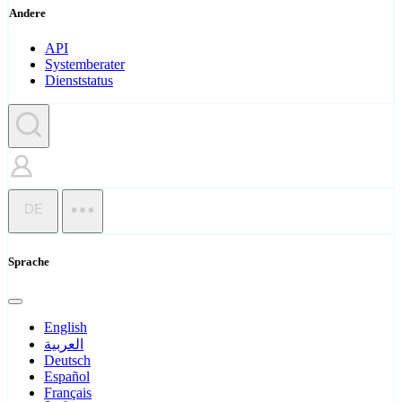
Andere
API
Systemberater
Dienststatus
DE
Sprache
English
العربية
Deutsch
Español
Français