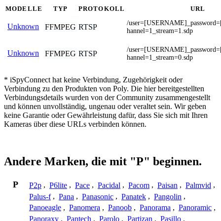
MODELLE
TYP
PROTOKOLL
URL
/user=[USERNAME]_password
Unknown
FFMPEG
RTSP
hannel=1_stream=1.sdp
/user=[USERNAME]_password
Unknown
FFMPEG
RTSP
hannel=1_stream=0.sdp
* iSpyConnect hat keine Verbindung, Zugehörigkeit oder
Verbindung zu den Produkten von Poly. Die hier bereitgestellten
Verbindungsdetails wurden von der Community zusammengestellt
und können unvollständig, ungenau oder veraltet sein. Wir geben
keine Garantie oder Gewährleistung dafür, dass Sie sich mit Ihren
Kameras über diese URLs verbinden können.
Andere Marken, die mit "P" beginnen.
P
P2p
,
P6lite
,
Pace
,
Pacidal
,
Pacom
,
Paisan
,
Palmvid
,
Palus-f
,
Pana
,
Panasonic
,
Panatek
,
Pangolin
,
Panoeagle
,
Panomera
,
Panoob
,
Panorama
,
Panoramic
,
Panoraxy
,
Pantech
,
Parolo
,
Partizan
,
Pasillo
,