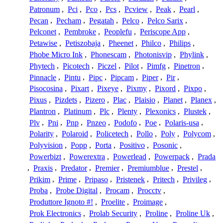
Patronum
,
Pci
,
Pco
,
Pcs
,
Pcview
,
Peak
,
Pearl
,
Pecan
,
Pecham
,
Pegatah
,
Pelco
,
Pelco Sarix
,
Pelconet
,
Pembroke
,
Peoplefu
,
Periscope App
,
Petawise
,
Petiszobaja
,
Pheenet
,
Philco
,
Philips
,
Phobe Micro Ink
,
Phonescam
,
Photonisvip
,
Phylink
,
Phytech
,
Picotech
,
Piczel
,
Pilot
,
Pimfg
,
Pinetron
,
Pinnacle
,
Pintu
,
Pipc
,
Pipcam
,
Piper
,
Pir
,
Pisocosina
,
Pixart
,
Pixeye
,
Pixmy
,
Pixord
,
Pixpo
,
Pixus
,
Pizdets
,
Pizero
,
Plac
,
Plaisio
,
Planet
,
Planex
,
Plantron
,
Platinum
,
Plc
,
Plenty
,
Plexonics
,
Plustek
,
Plv
,
Pni
,
Pnp
,
Pnzeo
,
Podofo
,
Poe
,
Polaris-usa
,
Polarity
,
Polaroid
,
Policetech
,
Pollo
,
Poly
,
Polycom
,
Polyvision
,
Popp
,
Porta
,
Positivo
,
Posonic
,
Powerbizt
,
Powerextra
,
Powerlead
,
Powerpack
,
Prada
,
Praxis
,
Predator
,
Premier
,
Premiumblue
,
Prestel
,
Prikim
,
Prime
,
Pripaso
,
Pristenek
,
Pritech
,
Privileg
,
Proba
,
Probe Digital
,
Procam
,
Procctv
,
Produttore Ignoto #!
,
Proelite
,
Proimage
,
Prok Electronics
,
Prolab Security
,
Proline
,
Proline Uk
,