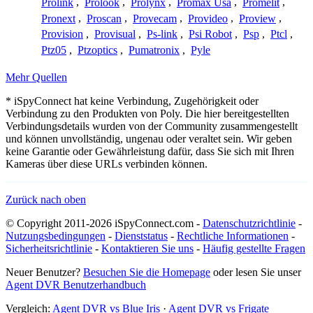
Prolink
,
Prolook
,
Prolynx
,
Promax Usa
,
Promelit
,
Pronext
,
Proscan
,
Provecam
,
Provideo
,
Proview
,
Provision
,
Provisual
,
Ps-link
,
Psi Robot
,
Psp
,
Ptcl
,
Ptz05
,
Ptzoptics
,
Pumatronix
,
Pyle
Mehr Quellen
* iSpyConnect hat keine Verbindung, Zugehörigkeit oder
Verbindung zu den Produkten von Poly. Die hier bereitgestellten
Verbindungsdetails wurden von der Community zusammengestellt
und können unvollständig, ungenau oder veraltet sein. Wir geben
keine Garantie oder Gewährleistung dafür, dass Sie sich mit Ihren
Kameras über diese URLs verbinden können.
Zurück nach oben
© Copyright 2011-2026 iSpyConnect.com -
Datenschutzrichtlinie
-
Nutzungsbedingungen
-
Dienststatus
-
Rechtliche Informationen
-
Sicherheitsrichtlinie
-
Kontaktieren Sie uns
-
Häufig gestellte Fragen
Neuer Benutzer?
Besuchen Sie die Homepage
oder lesen Sie unser
Agent DVR Benutzerhandbuch
Vergleich:
Agent DVR vs Blue Iris
·
Agent DVR vs Frigate