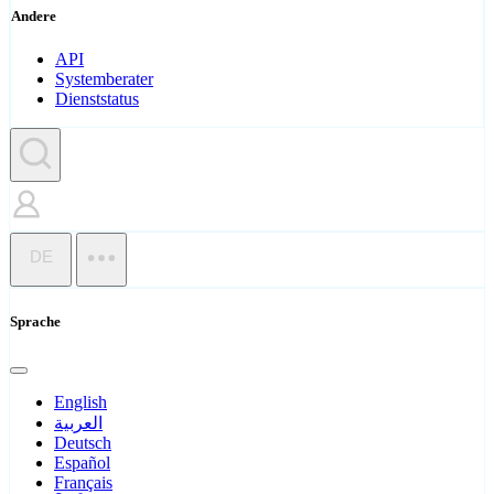
Andere
API
Systemberater
Dienststatus
DE
Sprache
English
العربية
Deutsch
Español
Français