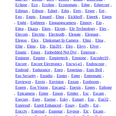
Eclipse
,
Eco
,
Ecoline
,
Economato
,
Edge
,
Edgecore
,
Edimax
,
Edison
,
Ednet
,
Edss
,
Eero
,
Eesee
,
Eet
,
Ego
,
Egpis
,
Eguard
,
Ehea
,
Eickhoff
,
Eigeek
,
Eigen
,
Eight
,
Eighteen
,
Eingangscamera
,
Einnov
,
Eip
,
Eitea
,
Ekaza
,
Eken
,
Elcom
,
Ele Technology
,
Elec
,
Elecom
,
Electriq
,
Electrodh
,
Elegate
,
Elegiant
,
Elegoo
,
Elex
,
Elinksmart Ip Camera
,
Elinz
,
Elisa
,
Elite
,
Elmo
,
Elp
,
Elp201
,
Elro
,
Elsys
,
Elver
,
Ematic
,
Emax
,
Embedded Net Dvr
,
Emerson
,
Eminent
,
Empire
,
Empiretech
,
Emstone
,
Encoder10
,
Encore
,
Encore Electronics
,
Encwi-g1
,
Endoscope
,
Endroid
,
Endurance
,
Eneo
,
Engenius
,
Enio Bell
,
Ens Security
,
Ensidio
,
Enster
,
Enter
,
Entrematic
,
Enviewer
,
Envio
,
Envision
,
Enxun
,
Eonboom
,
Eopen
,
Eos Vision
,
Epcam2
,
Epexis
,
Epges
,
Ephone
,
Epicamera
,
Epine
,
Epson
,
Ernitec
,
Esc
,
Escam
,
Esecure
,
Esee
,
Esense
,
Esky
,
Esmart
,
Esp
,
Esp32
,
Espressif
,
Esprit Enhanced
,
Essay
,
Essfly
,
Est
,
Estcctv
,
Esternal
,
Esunstar
,
Esypop
,
Etc
,
Etcam
,