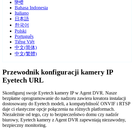
हिन्दी
Bahasa Indonesia
Italiano
日本語
한국어
Polski
Português
Tiếng Việt
中文(简体)
中文(繁體)
Przewodnik konfiguracji kamery IP
Eyetech URL
Skonfiguruj swoje Eyetech kamery IP w Agent DVR. Nasze
bezpłatne oprogramowanie do nadzoru zawiera kreatora instalacji
dostosowany do Eyetech modeli, a kompatybilność ONVIF i RTSP
daje ci elastyczne opcje połączenia na różnych platformach.
Niezależnie od tego, czy to bezpieczeństwo domu czy nadzór
biurowy, Eyetech kamery z Agent DVR zapewniają niezawodny,
bezpieczny monitoring.