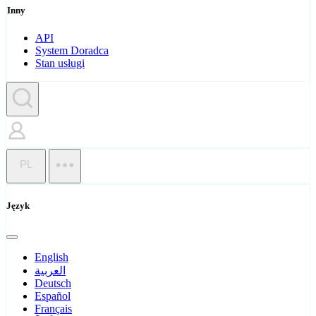
Inny
API
System Doradca
Stan usługi
PL
Język
English
العربية
Deutsch
Español
Français