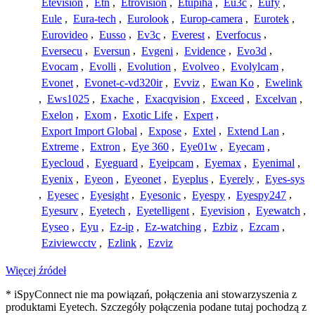
Etevision
,
Etn
,
Etrovision
,
Etupiha
,
Eu3c
,
Eufy
,
Eule
,
Eura-tech
,
Eurolook
,
Europ-camera
,
Eurotek
,
Eurovideo
,
Eusso
,
Ev3c
,
Everest
,
Everfocus
,
Eversecu
,
Eversun
,
Evgeni
,
Evidence
,
Evo3d
,
Evocam
,
Evolli
,
Evolution
,
Evolveo
,
Evolylcam
,
Evonet
,
Evonet-c-vd320ir
,
Evviz
,
Ewan Ko
,
Ewelink
,
Ews1025
,
Exache
,
Exacqvision
,
Exceed
,
Excelvan
,
Exelon
,
Exom
,
Exotic Life
,
Expert
,
Export Import Global
,
Expose
,
Extel
,
Extend Lan
,
Extreme
,
Extron
,
Eye 360
,
Eye01w
,
Eyecam
,
Eyecloud
,
Eyeguard
,
Eyeipcam
,
Eyemax
,
Eyenimal
,
Eyenix
,
Eyeon
,
Eyeonet
,
Eyeplus
,
Eyerely
,
Eyes-sys
,
Eyesec
,
Eyesight
,
Eyesonic
,
Eyespy
,
Eyespy247
,
Eyesurv
,
Eyetech
,
Eyetelligent
,
Eyevision
,
Eyewatch
,
Eyseo
,
Eyu
,
Ez-ip
,
Ez-watching
,
Ezbiz
,
Ezcam
,
Eziviewcctv
,
Ezlink
,
Ezviz
Więcej źródeł
* iSpyConnect nie ma powiązań, połączenia ani stowarzyszenia z
produktami Eyetech. Szczegóły połączenia podane tutaj pochodzą z