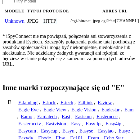
MODELE
TYPUJ
PROTOKÓŁ
ADRES URL
JPEG
HTTP
Unknown
/cgi-bin/net_jpeg.cgi?ch=[CHANNEL]
* iSpyConnect nie ma powiązań, połączenia ani stowarzyszenia z
produktami Eyetech. Szczegóły połączenia podane tutaj pochodzą z
zasobów społeczności i mogą być niekompletne, niedokładne lub
nieaktualne. Nie udzielamy żadnych gwarancji ani rękojmi, że
będziesz w stanie połączyć się z kamerami za pomocą tych adresów
URL.
Inne marki rozpoczynające się od "E"
E
E-landing
,
E-lock
,
E-tech
,
E-think
,
E-view
,
Eagle Eye
,
Eagle View
,
Eagle Vision
,
Eaglestar
,
Eam
,
Eamo
,
Eardatech
,
East
,
Eastcam
,
Easternccc
,
Easterncctv
,
Eastvision
,
Easy
,
Easy Ip
,
Easy4ip
,
Easycam
,
Easycap
,
Easyn
,
Easyse
,
Easytao
,
Easyz
,
Eazydv
,
Ebode
,
Ebw
,
Ec101
,
Ecam
,
Echo Star
,