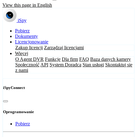
View this page in English
iSpy
Pobierz
Dokumenty
Licencjonowanie
Zakup licencji
Zarządzaj licencjami
Więcej
O Agent DVR
Funkcje
Dla firm
FAQ
Baza danych kamery
Społeczność
API
System Doradca
Stan usługi
Skontaktuj się
z nami
iSpyConnect
Oprogramowanie
Pobierz