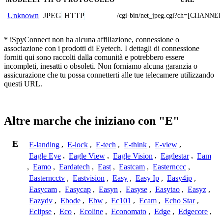
JPEG
HTTP
Unknown
/cgi-bin/net_jpeg.cgi?ch=[CHANNE
* iSpyConnect non ha alcuna affiliazione, connessione o
associazione con i prodotti di Eyetech. I dettagli di connessione
forniti qui sono raccolti dalla comunità e potrebbero essere
incompleti, inesatti o obsoleti. Non forniamo alcuna garanzia o
assicurazione che tu possa connetterti alle tue telecamere utilizzando
questi URL.
Altre marche che iniziano con "E"
E
E-landing
,
E-lock
,
E-tech
,
E-think
,
E-view
,
Eagle Eye
,
Eagle View
,
Eagle Vision
,
Eaglestar
,
Eam
,
Eamo
,
Eardatech
,
East
,
Eastcam
,
Easternccc
,
Easterncctv
,
Eastvision
,
Easy
,
Easy Ip
,
Easy4ip
,
Easycam
,
Easycap
,
Easyn
,
Easyse
,
Easytao
,
Easyz
,
Eazydv
,
Ebode
,
Ebw
,
Ec101
,
Ecam
,
Echo Star
,
Eclipse
,
Eco
,
Ecoline
,
Economato
,
Edge
,
Edgecore
,