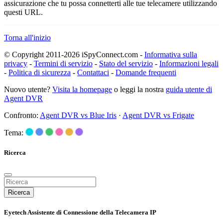
assicurazione che tu possa connetterti alle tue telecamere utilizzando
questi URL.
Torna all'inizio
© Copyright 2011-2026 iSpyConnect.com -
Informativa sulla
privacy
-
Termini di servizio
-
Stato del servizio
-
Informazioni legali
-
Politica di sicurezza
-
Contattaci
-
Domande frequenti
Nuovo utente?
Visita la homepage
o leggi la nostra
guida utente di
Agent DVR
Confronto:
Agent DVR vs Blue Iris
·
Agent DVR vs Frigate
Tema:
Ricerca
Ricerca
Eyetech Assistente di Connessione della Telecamera IP