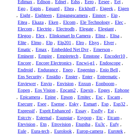
Edimax
,
Edison
,
Ednet
,
Edss
,
Eero
,
Eesee
,
Eet
,
Ego
,
Egpis
,
Eguard
,
Ehea
,
Eickhoff
,
Eigeek
,
Eigen
,
Eight
,
Eighteen
,
Eingangscamera
,
Einnov
,
Eip
,
Eitea
,
Ekaza
,
Eken
,
Elcom
,
Ele Technology
,
Elec
,
Elecom
,
Electriq
,
Electrodh
,
Elegate
,
Elegiant
,
Elegoo
,
Elex
,
Elinksmart Ip Camera
,
Elinz
,
Elisa
,
Elite
,
Elmo
,
Elp
,
Elp201
,
Elro
,
Elsys
,
Elver
,
Ematic
,
Emax
,
Embedded Net Dvr
,
Emerson
,
Eminent
,
Empire
,
Empiretech
,
Emstone
,
Encoder10
,
Encore
,
Encore Electronics
,
Encwi-g1
,
Endoscope
,
Endroid
,
Endurance
,
Eneo
,
Engenius
,
Enio Bell
,
Ens Security
,
Ensidio
,
Enster
,
Enter
,
Entrematic
,
Enviewer
,
Envio
,
Envision
,
Enxun
,
Eonboom
,
Eopen
,
Eos Vision
,
Epcam2
,
Epexis
,
Epges
,
Ephone
,
Epicamera
,
Epine
,
Epson
,
Ernitec
,
Esc
,
Escam
,
Esecure
,
Esee
,
Esense
,
Esky
,
Esmart
,
Esp
,
Esp32
,
Espressif
,
Esprit Enhanced
,
Essay
,
Essfly
,
Est
,
Estcctv
,
Esternal
,
Esunstar
,
Esypop
,
Etc
,
Etcam
,
Etevision
,
Etn
,
Etrovision
,
Etupiha
,
Eu3c
,
Eufy
,
Eule
,
Eura-tech
,
Eurolook
,
Europ-camera
,
Eurotek
,