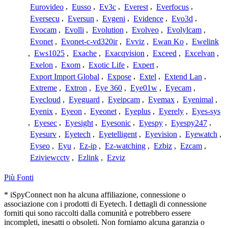
Eurovideo
,
Eusso
,
Ev3c
,
Everest
,
Everfocus
,
Eversecu
,
Eversun
,
Evgeni
,
Evidence
,
Evo3d
,
Evocam
,
Evolli
,
Evolution
,
Evolveo
,
Evolylcam
,
Evonet
,
Evonet-c-vd320ir
,
Evviz
,
Ewan Ko
,
Ewelink
,
Ews1025
,
Exache
,
Exacqvision
,
Exceed
,
Excelvan
,
Exelon
,
Exom
,
Exotic Life
,
Expert
,
Export Import Global
,
Expose
,
Extel
,
Extend Lan
,
Extreme
,
Extron
,
Eye 360
,
Eye01w
,
Eyecam
,
Eyecloud
,
Eyeguard
,
Eyeipcam
,
Eyemax
,
Eyenimal
,
Eyenix
,
Eyeon
,
Eyeonet
,
Eyeplus
,
Eyerely
,
Eyes-sys
,
Eyesec
,
Eyesight
,
Eyesonic
,
Eyespy
,
Eyespy247
,
Eyesurv
,
Eyetech
,
Eyetelligent
,
Eyevision
,
Eyewatch
,
Eyseo
,
Eyu
,
Ez-ip
,
Ez-watching
,
Ezbiz
,
Ezcam
,
Eziviewcctv
,
Ezlink
,
Ezviz
Più Fonti
* iSpyConnect non ha alcuna affiliazione, connessione o
associazione con i prodotti di Eyetech. I dettagli di connessione
forniti qui sono raccolti dalla comunità e potrebbero essere
incompleti, inesatti o obsoleti. Non forniamo alcuna garanzia o