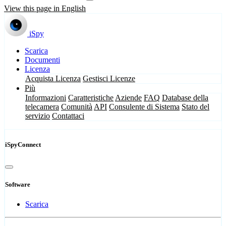
View this page in English
iSpy
Scarica
Documenti
Licenza
Acquista Licenza
Gestisci Licenze
Più
Informazioni
Caratteristiche
Aziende
FAQ
Database della
telecamera
Comunità
API
Consulente di Sistema
Stato del
servizio
Contattaci
iSpyConnect
Software
Scarica