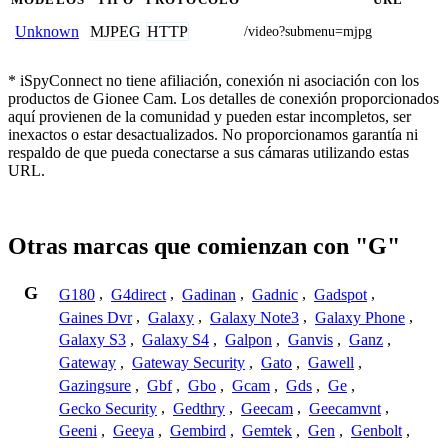
MJPEG
HTTP
Unknown
/video?submenu=mjpg
* iSpyConnect no tiene afiliación, conexión ni asociación con los
productos de Gionee Cam. Los detalles de conexión proporcionados
aquí provienen de la comunidad y pueden estar incompletos, ser
inexactos o estar desactualizados. No proporcionamos garantía ni
respaldo de que pueda conectarse a sus cámaras utilizando estas
URL.
Otras marcas que comienzan con "G"
G
G180
,
G4direct
,
Gadinan
,
Gadnic
,
Gadspot
,
Gaines Dvr
,
Galaxy
,
Galaxy Note3
,
Galaxy Phone
,
Galaxy S3
,
Galaxy S4
,
Galpon
,
Ganvis
,
Ganz
,
Gateway
,
Gateway Security
,
Gato
,
Gawell
,
Gazingsure
,
Gbf
,
Gbo
,
Gcam
,
Gds
,
Ge
,
Gecko Security
,
Gedthry
,
Geecam
,
Geecamvnt
,
Geeni
,
Geeya
,
Gembird
,
Gemtek
,
Gen
,
Genbolt
,