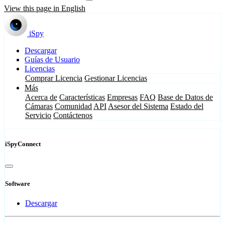
View this page in English
iSpy
Descargar
Guías de Usuario
Licencias
Comprar Licencia
Gestionar Licencias
Más
Acerca de
Características
Empresas
FAQ
Base de Datos de
Cámaras
Comunidad
API
Asesor del Sistema
Estado del
Servicio
Contáctenos
iSpyConnect
Software
Descargar