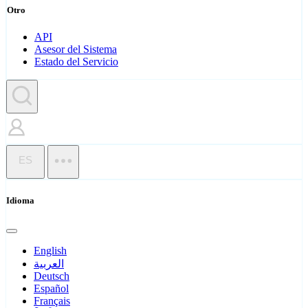
Otro
API
Asesor del Sistema
Estado del Servicio
ES
Idioma
English
العربية
Deutsch
Español
Français