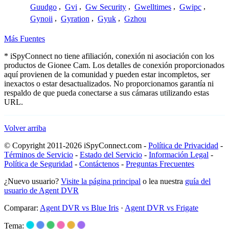
Guudgo
,
Gvi
,
Gw Security
,
Gwelltimes
,
Gwipc
,
Gynoii
,
Gyration
,
Gyuk
,
Gzhou
Más Fuentes
* iSpyConnect no tiene afiliación, conexión ni asociación con los
productos de Gionee Cam. Los detalles de conexión proporcionados
aquí provienen de la comunidad y pueden estar incompletos, ser
inexactos o estar desactualizados. No proporcionamos garantía ni
respaldo de que pueda conectarse a sus cámaras utilizando estas
URL.
Volver arriba
© Copyright 2011-2026 iSpyConnect.com -
Política de Privacidad
-
Términos de Servicio
-
Estado del Servicio
-
Información Legal
-
Política de Seguridad
-
Contáctenos
-
Preguntas Frecuentes
¿Nuevo usuario?
Visite la página principal
o lea nuestra
guía del
usuario de Agent DVR
Comparar:
Agent DVR vs Blue Iris
·
Agent DVR vs Frigate
Tema: