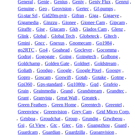
General
,
Genie
,
Genius
,
Geniv
,
Geniv Flux
,
Genrui
,
Genuine
,
Geo
,
Geovision
,
Gertec
,
Gf-pumps
,
Gi-star Srl
,
Gid20m-pvir
,
Gifran
,
Giga
,
Gigaeye
,
Gigamedia
,
Ginzzu
,
Gionee
,
Gionee Cam
,
Gipcam
,
Giraffe
,
Gise
,
Giucam
,
Gkb
,
Glados Cam
,
Glenz
,
Glink
,
Global
,
Global Tech
,
Globeteck
,
Gltech
,
Gmini
,
Gncc
,
Gnexus
,
Gnomecam
,
Go1984
,
go2RTC
,
Go4
,
Goahead
,
Goclever
,
Gocomma
,
Godraj
,
Gogogate
,
Going
,
Goingtech
,
Golbong
,
Goldchamp
,
Golden Gate
,
Goldnet
,
Goldstream
,
Goliath
,
Goodgo
,
Google
,
Google Pixel
,
Goospy
,
Gopro
,
Goscam
,
Goswift
,
Gotab
,
Gotake
,
Gotme
,
Gpi360
,
Gps-standard
,
Gq1080p
,
Gqd
,
Grafeio
,
Grain
,
Grainmedia
,
Grand
,
Grandstream
,
Grandtec
,
Grant
,
Granvista
,
Great Wall
,
Greatek
,
Green Feathers
,
Green Home
,
Greentech
,
Greentel
,
Greenview
,
Greenvision
,
Grey Cam
,
Grid Micro Corp.
,
Grisboa
,
Groudchat
,
Group
,
Grundig
,
Grwibeou
,
Gsi
,
Gt View
,
Gtc
,
Gtec
,
Gts
,
Guangzhou
,
Guard
,
Guardcam
,
Guardian
,
Guardzilla
,
Guoanvision
,