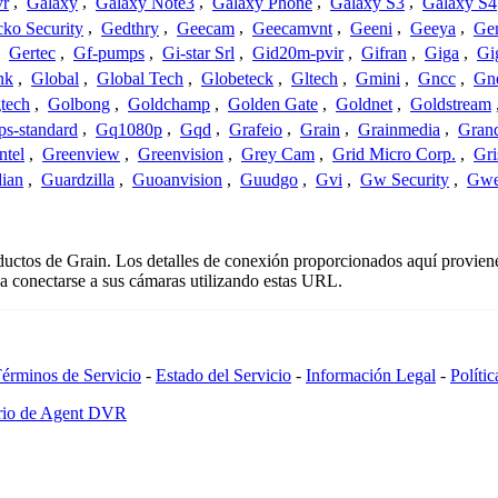
vr
,
Galaxy
,
Galaxy Note3
,
Galaxy Phone
,
Galaxy S3
,
Galaxy S4
ko Security
,
Gedthry
,
Geecam
,
Geecamvnt
,
Geeni
,
Geeya
,
Ge
,
Gertec
,
Gf-pumps
,
Gi-star Srl
,
Gid20m-pvir
,
Gifran
,
Giga
,
Gi
nk
,
Global
,
Global Tech
,
Globeteck
,
Gltech
,
Gmini
,
Gncc
,
Gn
tech
,
Golbong
,
Goldchamp
,
Golden Gate
,
Goldnet
,
Goldstream
s-standard
,
Gq1080p
,
Gqd
,
Grafeio
,
Grain
,
Grainmedia
,
Gran
ntel
,
Greenview
,
Greenvision
,
Grey Cam
,
Grid Micro Corp.
,
Gri
ian
,
Guardzilla
,
Guoanvision
,
Guudgo
,
Gvi
,
Gw Security
,
Gwe
oductos de Grain. Los detalles de conexión proporcionados aquí provien
a conectarse a sus cámaras utilizando estas URL.
érminos de Servicio
-
Estado del Servicio
-
Información Legal
-
Políti
ario de Agent DVR