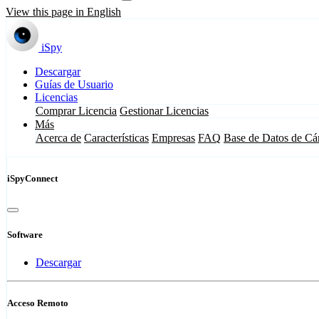
View this page in English
iSpy
Descargar
Guías de Usuario
Licencias
Comprar Licencia
Gestionar Licencias
Más
Acerca de
Características
Empresas
FAQ
Base de Datos de Cá
iSpyConnect
Software
Descargar
Acceso Remoto