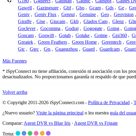
G
G180
,
G4direct
,
Gadinan
,
Gadnic
,
Gadspot
,
Gaines D
Gawell
,
Gazingsure
,
Gbf
,
Gbo
,
Gcam
,
Gds
,
Ge
,
Gec
Geniv
,
Geniv Flux
,
Genrui
,
Genuine
,
Geo
,
Geovision
Giraffe
,
Gise
,
Giucam
,
Gkb
,
Glados Cam
,
Glenz
,
Gli
Goclever
,
Gocomma
,
Godraj
,
Gogogate
,
Going
,
Going
Goscam
,
Goswift
,
Gotab
,
Gotake
,
Gotme
,
Gpi360
,
Gp
Greatek
,
Green Feathers
,
Green Home
,
Greentech
,
Gree
Gtc
,
Gtec
,
Gts
,
Guangzhou
,
Guard
,
Guardcam
,
Guard
Más Fuentes
* iSpyConnect no tiene afiliación, conexión ni asociación con los pr
desactualizados. No proporcionamos garantía ni respaldo de que pued
Volver arriba
© Copyright 2011-2026 iSpyConnect.com -
Política de Privacidad
-
T
¿Nuevo usuario?
Visite la página principal
o lea nuestra
guía del usu
Comparar:
Agent DVR vs Blue Iris
·
Agent DVR vs Frigate
Tema: