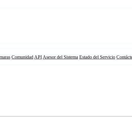
maras
Comunidad
API
Asesor del Sistema
Estado del Servicio
Contáct