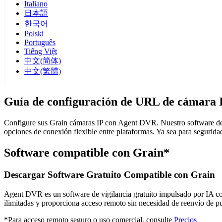
Italiano
日本語
한국어
Polski
Português
Tiếng Việt
中文(简体)
中文(繁體)
Guía de configuración de URL de cámara 
Configure sus Grain cámaras IP con Agent DVR. Nuestro software de 
opciones de conexión flexible entre plataformas. Ya sea para segurid
Software compatible con Grain*
Descargar Software Gratuito Compatible con Grain
Agent DVR es un software de vigilancia gratuito impulsado por IA con 
ilimitadas y proporciona acceso remoto sin necesidad de reenvío de 
*Para acceso remoto seguro o uso comercial, consulte
Precios