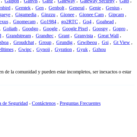
,
Galpon
,
Ganvis
,
Ganz
,
Gateway
,
Gateway Security
,
Gato
,
mbird
,
Gemtek
,
Gen
,
Genbolt
,
General
,
Genie
,
Genius
,
gaeye
,
Gigamedia
,
Ginzzu
,
Gionee
,
Gionee Cam
,
Gipcam
,
exus
,
Gnomecam
,
Go1984
,
go2RTC
,
Go4
,
Goahead
,
,
Goliath
,
Goodgo
,
Google
,
Google Pixel
,
Goospy
,
Gopro
,
d
,
Grandstream
,
Grandtec
,
Grant
,
Granvista
,
Great Wall
,
sboa
,
Groudchat
,
Group
,
Grundig
,
Grwibeou
,
Gsi
,
Gt View
,
lltimes
,
Gwipc
,
Gynoii
,
Gyration
,
Gyuk
,
Gzhou
en de la comunidad y pueden estar incompletos, ser inexactos o estar
ca de Seguridad
-
Contáctenos
-
Preguntas Frecuentes