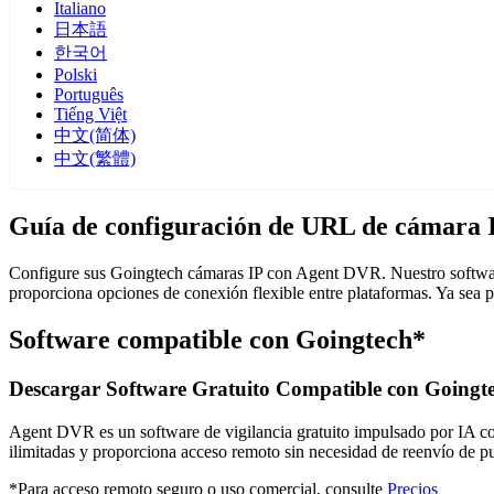
Italiano
日本語
한국어
Polski
Português
Tiếng Việt
中文(简体)
中文(繁體)
Guía de configuración de URL de cámara 
Configure sus Goingtech cámaras IP con Agent DVR. Nuestro software
proporciona opciones de conexión flexible entre plataformas. Ya sea 
Software compatible con Goingtech*
Descargar Software Gratuito Compatible con Goingt
Agent DVR es un software de vigilancia gratuito impulsado por IA con 
ilimitadas y proporciona acceso remoto sin necesidad de reenvío de 
*Para acceso remoto seguro o uso comercial, consulte
Precios