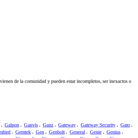
ovienen de la comunidad y pueden estar incompletos, ser inexactos o
,
Galpon
,
Ganvis
,
Ganz
,
Gateway
,
Gateway Security
,
Gato
,
mbird
,
Gemtek
,
Gen
,
Genbolt
,
General
,
Genie
,
Genius
,