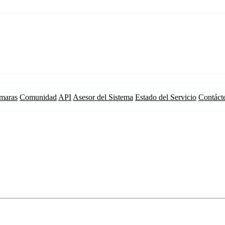
maras
Comunidad
API
Asesor del Sistema
Estado del Servicio
Contáct