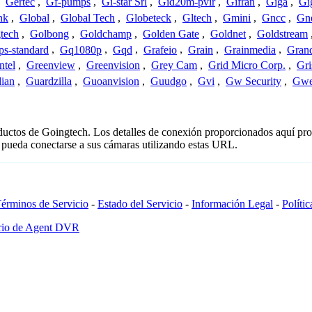
,
Gertec
,
Gf-pumps
,
Gi-star Srl
,
Gid20m-pvir
,
Gifran
,
Giga
,
Gi
nk
,
Global
,
Global Tech
,
Globeteck
,
Gltech
,
Gmini
,
Gncc
,
Gn
tech
,
Golbong
,
Goldchamp
,
Golden Gate
,
Goldnet
,
Goldstream
s-standard
,
Gq1080p
,
Gqd
,
Grafeio
,
Grain
,
Grainmedia
,
Gran
ntel
,
Greenview
,
Greenvision
,
Grey Cam
,
Grid Micro Corp.
,
Gri
ian
,
Guardzilla
,
Guoanvision
,
Guudgo
,
Gvi
,
Gw Security
,
Gwe
oductos de Goingtech. Los detalles de conexión proporcionados aquí pr
 pueda conectarse a sus cámaras utilizando estas URL.
érminos de Servicio
-
Estado del Servicio
-
Información Legal
-
Políti
ario de Agent DVR