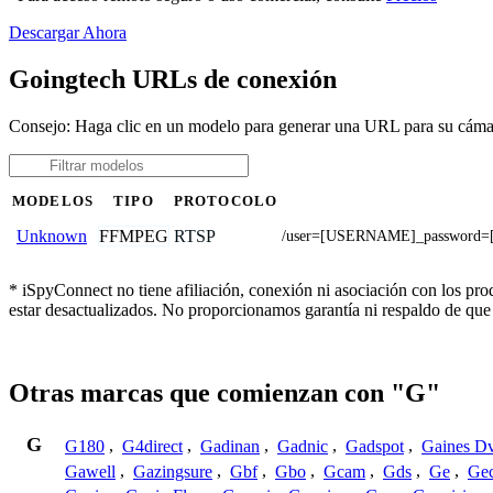
Descargar Ahora
Goingtech URLs de conexión
Consejo: Haga clic en un modelo para generar una URL para su cám
MODELOS
TIPO
PROTOCOLO
FFMPEG
RTSP
Unknown
/user=[USERNAME]_password=
* iSpyConnect no tiene afiliación, conexión ni asociación con los pr
estar desactualizados. No proporcionamos garantía ni respaldo de que
Otras marcas que comienzan con "G"
G
G180
,
G4direct
,
Gadinan
,
Gadnic
,
Gadspot
,
Gaines D
Gawell
,
Gazingsure
,
Gbf
,
Gbo
,
Gcam
,
Gds
,
Ge
,
Gec