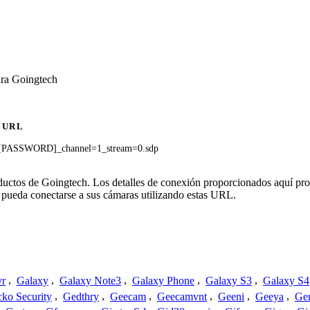
ara Goingtech
URL
[PASSWORD]_channel=1_stream=0.sdp
oductos de Goingtech. Los detalles de conexión proporcionados aquí pr
 pueda conectarse a sus cámaras utilizando estas URL.
vr
,
Galaxy
,
Galaxy Note3
,
Galaxy Phone
,
Galaxy S3
,
Galaxy S4
ko Security
,
Gedthry
,
Geecam
,
Geecamvnt
,
Geeni
,
Geeya
,
Ge