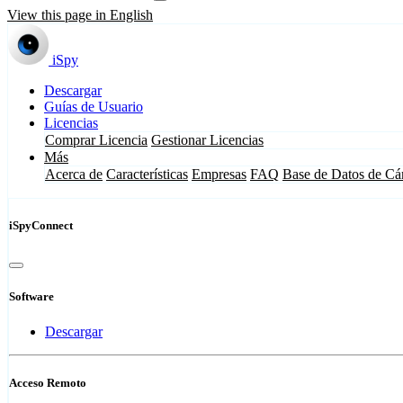
View this page in English
iSpy
Descargar
Guías de Usuario
Licencias
Comprar Licencia
Gestionar Licencias
Más
Acerca de
Características
Empresas
FAQ
Base de Datos de Cá
iSpyConnect
Software
Descargar
Acceso Remoto