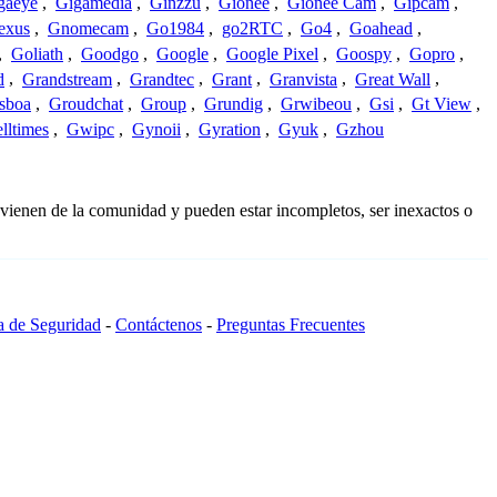
gaeye
,
Gigamedia
,
Ginzzu
,
Gionee
,
Gionee Cam
,
Gipcam
,
exus
,
Gnomecam
,
Go1984
,
go2RTC
,
Go4
,
Goahead
,
,
Goliath
,
Goodgo
,
Google
,
Google Pixel
,
Goospy
,
Gopro
,
d
,
Grandstream
,
Grandtec
,
Grant
,
Granvista
,
Great Wall
,
sboa
,
Groudchat
,
Group
,
Grundig
,
Grwibeou
,
Gsi
,
Gt View
,
lltimes
,
Gwipc
,
Gynoii
,
Gyration
,
Gyuk
,
Gzhou
ovienen de la comunidad y pueden estar incompletos, ser inexactos o
ca de Seguridad
-
Contáctenos
-
Preguntas Frecuentes