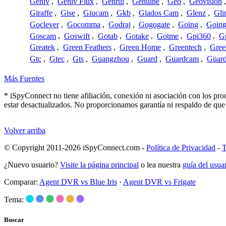
Geniv
,
Geniv Flux
,
Genrui
,
Genuine
,
Geo
,
Geovision
Giraffe
,
Gise
,
Giucam
,
Gkb
,
Glados Cam
,
Glenz
,
Gli
Goclever
,
Gocomma
,
Godraj
,
Gogogate
,
Going
,
Going
Goscam
,
Goswift
,
Gotab
,
Gotake
,
Gotme
,
Gpi360
,
Gp
Greatek
,
Green Feathers
,
Green Home
,
Greentech
,
Gree
Gtc
,
Gtec
,
Gts
,
Guangzhou
,
Guard
,
Guardcam
,
Guard
Más Fuentes
* iSpyConnect no tiene afiliación, conexión ni asociación con los pr
estar desactualizados. No proporcionamos garantía ni respaldo de que
Volver arriba
© Copyright 2011-2026 iSpyConnect.com -
Política de Privacidad
-
T
¿Nuevo usuario?
Visite la página principal
o lea nuestra
guía del usu
Comparar:
Agent DVR vs Blue Iris
·
Agent DVR vs Frigate
Tema:
Buscar