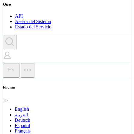
Otro
API
Asesor del Sistema
Estado del Servicio
ES
Idioma
English
العربية
Deutsch
Español
Français