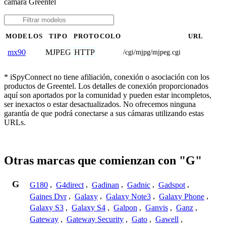
cámara Greentel
MODELOS
TIPO
PROTOCOLO
URL
MJPEG
HTTP
mx90
/cgi/mjpg/mjpeg.cgi
* iSpyConnect no tiene afiliación, conexión o asociación con los
productos de Greentel. Los detalles de conexión proporcionados
aquí son aportados por la comunidad y pueden estar incompletos,
ser inexactos o estar desactualizados. No ofrecemos ninguna
garantía de que podrá conectarse a sus cámaras utilizando estas
URLs.
Otras marcas que comienzan con "G"
G
G180
,
G4direct
,
Gadinan
,
Gadnic
,
Gadspot
,
Gaines Dvr
,
Galaxy
,
Galaxy Note3
,
Galaxy Phone
,
Galaxy S3
,
Galaxy S4
,
Galpon
,
Ganvis
,
Ganz
,
Gateway
,
Gateway Security
,
Gato
,
Gawell
,