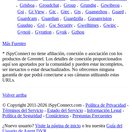
,
Grisboa
,
Groudchat
,
Group
,
Grundig
,
Grwibeou
,
Gsi
,
Gt View
,
Gtc
,
Gtec
,
Gts
,
Guangzhou
,
Guard
,
Guardcam
,
Guardian
,
Guardzilla
,
Guoanvision
,
Guudgo
,
Gvi
,
Gw Security
,
Gwelltimes
,
Gwipc
,
Gynoii
,
Gyration
,
Gyuk
,
Gzhou
Más Fuentes
* iSpyConnect no tiene afiliación, conexión o asociación con los
productos de Greentel. Los detalles de conexión proporcionados
aquí son aportados por la comunidad y pueden estar incompletos,
ser inexactos o estar desactualizados. No ofrecemos ninguna
garantía de que podrá conectarse a sus cámaras utilizando estas
URLs.
Volver arriba
© Copyright 2011-2026 iSpyConnect.com -
Política de Privacidad
-
Términos del Servicio
-
Estado del Servicio
-
Información Legal
-
Política de Seguridad
-
Contáctenos
-
Preguntas Frecuentes
¿Nuevo usuario?
Visite la página de inicio
o lea nuestra
Guía del
Usuario de Agent DVR