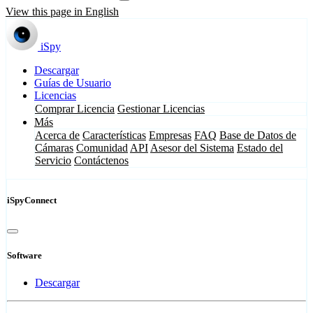
View this page in English
iSpy
Descargar
Guías de Usuario
Licencias
Comprar Licencia
Gestionar Licencias
Más
Acerca de
Características
Empresas
FAQ
Base de Datos de
Cámaras
Comunidad
API
Asesor del Sistema
Estado del
Servicio
Contáctenos
iSpyConnect
Software
Descargar