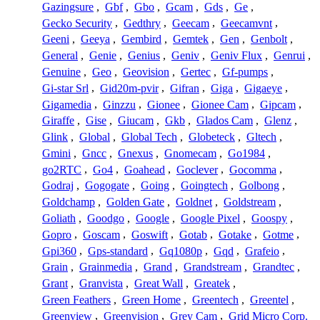
Gazingsure
,
Gbf
,
Gbo
,
Gcam
,
Gds
,
Ge
,
Gecko Security
,
Gedthry
,
Geecam
,
Geecamvnt
,
Geeni
,
Geeya
,
Gembird
,
Gemtek
,
Gen
,
Genbolt
,
General
,
Genie
,
Genius
,
Geniv
,
Geniv Flux
,
Genrui
,
Genuine
,
Geo
,
Geovision
,
Gertec
,
Gf-pumps
,
Gi-star Srl
,
Gid20m-pvir
,
Gifran
,
Giga
,
Gigaeye
,
Gigamedia
,
Ginzzu
,
Gionee
,
Gionee Cam
,
Gipcam
,
Giraffe
,
Gise
,
Giucam
,
Gkb
,
Glados Cam
,
Glenz
,
Glink
,
Global
,
Global Tech
,
Globeteck
,
Gltech
,
Gmini
,
Gncc
,
Gnexus
,
Gnomecam
,
Go1984
,
go2RTC
,
Go4
,
Goahead
,
Goclever
,
Gocomma
,
Godraj
,
Gogogate
,
Going
,
Goingtech
,
Golbong
,
Goldchamp
,
Golden Gate
,
Goldnet
,
Goldstream
,
Goliath
,
Goodgo
,
Google
,
Google Pixel
,
Goospy
,
Gopro
,
Goscam
,
Goswift
,
Gotab
,
Gotake
,
Gotme
,
Gpi360
,
Gps-standard
,
Gq1080p
,
Gqd
,
Grafeio
,
Grain
,
Grainmedia
,
Grand
,
Grandstream
,
Grandtec
,
Grant
,
Granvista
,
Great Wall
,
Greatek
,
Green Feathers
,
Green Home
,
Greentech
,
Greentel
,
Greenview
,
Greenvision
,
Grey Cam
,
Grid Micro Corp.