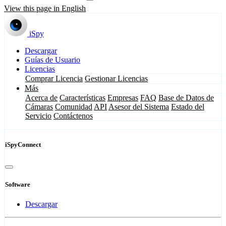
View this page in English
iSpy
Descargar
Guías de Usuario
Licencias
Comprar Licencia
Gestionar Licencias
Más
Acerca de
Características
Empresas
FAQ
Base de Datos de
Cámaras
Comunidad
API
Asesor del Sistema
Estado del
Servicio
Contáctenos
iSpyConnect
Software
Descargar