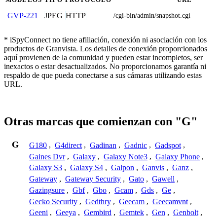
JPEG
HTTP
GVP-221
/cgi-bin/admin/snapshot.cgi
* iSpyConnect no tiene afiliación, conexión ni asociación con los
productos de Granvista. Los detalles de conexión proporcionados
aquí provienen de la comunidad y pueden estar incompletos, ser
inexactos o estar desactualizados. No proporcionamos garantía ni
respaldo de que pueda conectarse a sus cámaras utilizando estas
URL.
Otras marcas que comienzan con "G"
G
G180
,
G4direct
,
Gadinan
,
Gadnic
,
Gadspot
,
Gaines Dvr
,
Galaxy
,
Galaxy Note3
,
Galaxy Phone
,
Galaxy S3
,
Galaxy S4
,
Galpon
,
Ganvis
,
Ganz
,
Gateway
,
Gateway Security
,
Gato
,
Gawell
,
Gazingsure
,
Gbf
,
Gbo
,
Gcam
,
Gds
,
Ge
,
Gecko Security
,
Gedthry
,
Geecam
,
Geecamvnt
,
Geeni
,
Geeya
,
Gembird
,
Gemtek
,
Gen
,
Genbolt
,