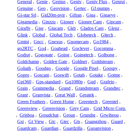
General
,
Genie
,
Genius
,
Geniv
,
Geniv Flux
,
Genrui
,
Genuine
,
Geo
,
Geovision
,
Gertec
,
Gf-pumps
,
Gi-star Srl
,
Gid20m-pvir
,
Gifran
,
Giga
,
Gigaeye
,
Gigamedia
,
Ginzzu
,
Gionee
,
Gionee Cam
,
Gipcam
,
Giraffe
,
Gise
,
Giucam
,
Gkb
,
Glados Cam
,
Glenz
,
Glink
,
Global
,
Global Tech
,
Globeteck
,
Gltech
,
Gmini
,
Gncc
,
Gnexus
,
Gnomecam
,
Go1984
,
go2RTC
,
Go4
,
Goahead
,
Goclever
,
Gocomma
,
Godraj
,
Gogogate
,
Going
,
Goingtech
,
Golbong
,
Goldchamp
,
Golden Gate
,
Goldnet
,
Goldstream
,
Goliath
,
Goodgo
,
Google
,
Google Pixel
,
Goospy
,
Gopro
,
Goscam
,
Goswift
,
Gotab
,
Gotake
,
Gotme
,
Gpi360
,
Gps-standard
,
Gq1080p
,
Gqd
,
Grafeio
,
Grain
,
Grainmedia
,
Grand
,
Grandstream
,
Grandtec
,
Grant
,
Granvista
,
Great Wall
,
Greatek
,
Green Feathers
,
Green Home
,
Greentech
,
Greentel
,
Greenview
,
Greenvision
,
Grey Cam
,
Grid Micro Corp.
,
Grisboa
,
Groudchat
,
Group
,
Grundig
,
Grwibeou
,
Gsi
,
Gt View
,
Gtc
,
Gtec
,
Gts
,
Guangzhou
,
Guard
,
Guardcam
,
Guardian
,
Guardzilla
,
Guoanvision
,