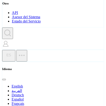
Otro
API
Asesor del Sistema
Estado del Servicio
ES
Idioma
English
العربية
Deutsch
Español
Français