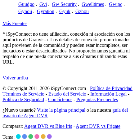
Guudgo
,
Gvi
,
Gw Security
,
Gwelltimes
,
Gwipc
,
Gynoii
,
Gyration
,
Gyuk
,
Gzhou
Más Fuentes
* iSpyConnect no tiene afiliación, conexión ni asociación con los
productos de Granvista. Los detalles de conexión proporcionados
aquí provienen de la comunidad y pueden estar incompletos, ser
inexactos o estar desactualizados. No proporcionamos garantía ni
respaldo de que pueda conectarse a sus cámaras utilizando estas
URL.
Volver arriba
© Copyright 2011-2026 iSpyConnect.com -
Política de Privacidad
-
Términos de Servicio
-
Estado del Servicio
-
Información Legal
-
Política de Seguridad
-
Contáctenos
-
Preguntas Frecuentes
¿Nuevo usuario?
Visite la página principal
o lea nuestra
guía del
usuario de Agent DVR
Comparar:
Agent DVR vs Blue Iris
·
Agent DVR vs Frigate
Tema: