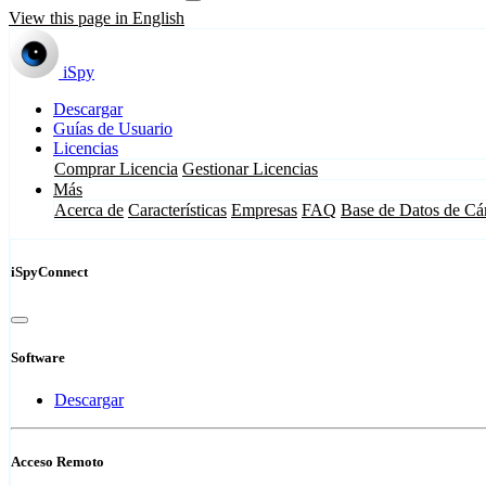
View this page in English
iSpy
Descargar
Guías de Usuario
Licencias
Comprar Licencia
Gestionar Licencias
Más
Acerca de
Características
Empresas
FAQ
Base de Datos de Cá
iSpyConnect
Software
Descargar
Acceso Remoto