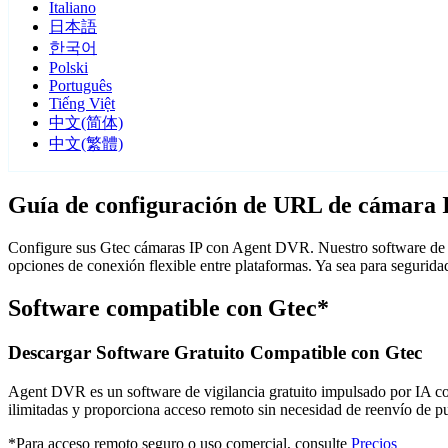
Italiano
日本語
한국어
Polski
Português
Tiếng Việt
中文(简体)
中文(繁體)
Guía de configuración de URL de cámara 
Configure sus Gtec cámaras IP con Agent DVR. Nuestro software de v
opciones de conexión flexible entre plataformas. Ya sea para segurid
Software compatible con Gtec*
Descargar Software Gratuito Compatible con Gtec
Agent DVR es un software de vigilancia gratuito impulsado por IA con 
ilimitadas y proporciona acceso remoto sin necesidad de reenvío de 
*Para acceso remoto seguro o uso comercial, consulte
Precios