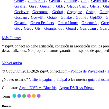
Geniv
,
Geniv Flux
,
Genrui
,
Genuine
,
Geo
,
Geovision
Giraffe
,
Gise
,
Giucam
,
Gkb
,
Glados Cam
,
Glenz
,
Gli
Goclever
,
Gocomma
,
Godraj
,
Gogogate
,
Going
,
Going
Goscam
,
Goswift
,
Gotab
,
Gotake
,
Gotme
,
Gpi360
,
Gp
Greatek
,
Green Feathers
,
Green Home
,
Greentech
,
Gree
Gtc
,
Gtec
,
Gts
,
Guangzhou
,
Guard
,
Guardcam
,
Guard
Más Fuentes
* iSpyConnect no tiene afiliación, conexión ni asociación con los pr
desactualizados. No proporcionamos garantía ni respaldo de que pued
Volver arriba
© Copyright 2011-2026 iSpyConnect.com -
Política de Privacidad
-
T
¿Nuevo usuario?
Visite la página principal
o lea nuestra
guía del usu
Comparar:
Agent DVR vs Blue Iris
·
Agent DVR vs Frigate
Tema:
Buscar