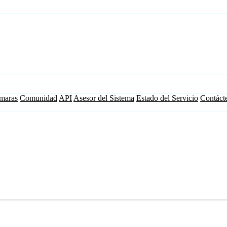
maras
Comunidad
API
Asesor del Sistema
Estado del Servicio
Contáct