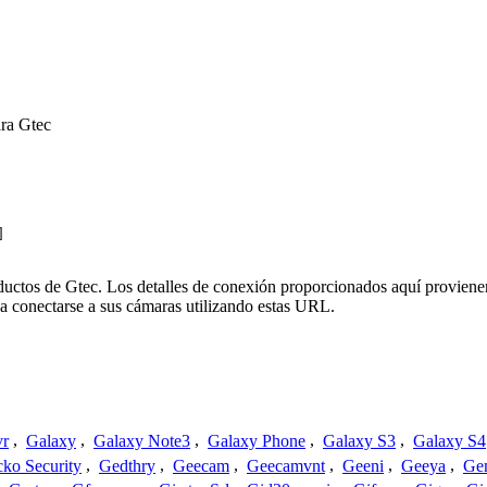
ra Gtec
]
oductos de Gtec. Los detalles de conexión proporcionados aquí proviene
a conectarse a sus cámaras utilizando estas URL.
vr
,
Galaxy
,
Galaxy Note3
,
Galaxy Phone
,
Galaxy S3
,
Galaxy S4
ko Security
,
Gedthry
,
Geecam
,
Geecamvnt
,
Geeni
,
Geeya
,
Ge