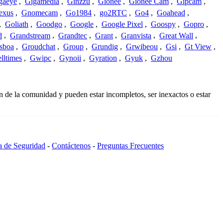
gaeye
,
Gigamedia
,
Ginzzu
,
Gionee
,
Gionee Cam
,
Gipcam
,
exus
,
Gnomecam
,
Go1984
,
go2RTC
,
Go4
,
Goahead
,
,
Goliath
,
Goodgo
,
Google
,
Google Pixel
,
Goospy
,
Gopro
,
d
,
Grandstream
,
Grandtec
,
Grant
,
Granvista
,
Great Wall
,
sboa
,
Groudchat
,
Group
,
Grundig
,
Grwibeou
,
Gsi
,
Gt View
,
lltimes
,
Gwipc
,
Gynoii
,
Gyration
,
Gyuk
,
Gzhou
n de la comunidad y pueden estar incompletos, ser inexactos o estar
ca de Seguridad
-
Contáctenos
-
Preguntas Frecuentes