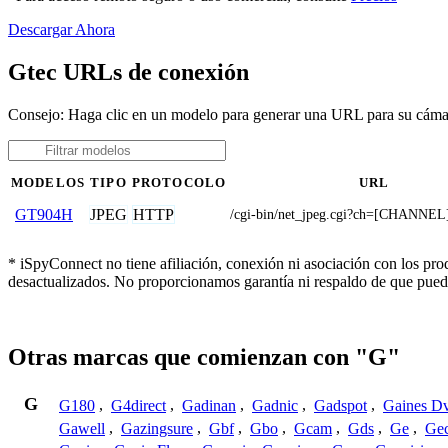
Descargar Ahora
Gtec URLs de conexión
Consejo: Haga clic en un modelo para generar una URL para su cáma
MODELOS
TIPO
PROTOCOLO
URL
JPEG
HTTP
GT904H
/cgi-bin/net_jpeg.cgi?ch=[CHANNEL
* iSpyConnect no tiene afiliación, conexión ni asociación con los pr
desactualizados. No proporcionamos garantía ni respaldo de que pued
Otras marcas que comienzan con "G"
G
G180
,
G4direct
,
Gadinan
,
Gadnic
,
Gadspot
,
Gaines D
Gawell
,
Gazingsure
,
Gbf
,
Gbo
,
Gcam
,
Gds
,
Ge
,
Gec