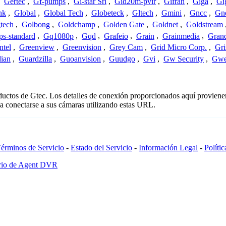
,
Gertec
,
Gf-pumps
,
Gi-star Srl
,
Gid20m-pvir
,
Gifran
,
Giga
,
Gi
nk
,
Global
,
Global Tech
,
Globeteck
,
Gltech
,
Gmini
,
Gncc
,
Gn
tech
,
Golbong
,
Goldchamp
,
Golden Gate
,
Goldnet
,
Goldstream
s-standard
,
Gq1080p
,
Gqd
,
Grafeio
,
Grain
,
Grainmedia
,
Gran
ntel
,
Greenview
,
Greenvision
,
Grey Cam
,
Grid Micro Corp.
,
Gri
ian
,
Guardzilla
,
Guoanvision
,
Guudgo
,
Gvi
,
Gw Security
,
Gwe
oductos de Gtec. Los detalles de conexión proporcionados aquí proviene
a conectarse a sus cámaras utilizando estas URL.
érminos de Servicio
-
Estado del Servicio
-
Información Legal
-
Políti
ario de Agent DVR