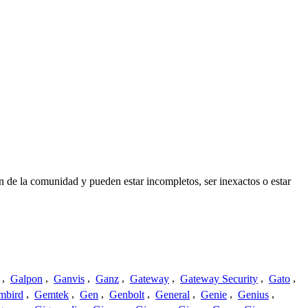
n de la comunidad y pueden estar incompletos, ser inexactos o estar
,
Galpon
,
Ganvis
,
Ganz
,
Gateway
,
Gateway Security
,
Gato
,
mbird
,
Gemtek
,
Gen
,
Genbolt
,
General
,
Genie
,
Genius
,