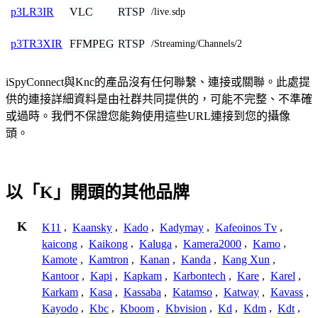
VLC
RTSP
p3LR3IR
/live.sdp
FFMPEG
RTSP
p3TR3XIR
/Streaming/Channels/2
iSpyConnect與Knc的產品沒有任何聯繫、連接或關聯。此處提
供的連接詳細資料是由社群共同提供的，可能不完整、不準確
或過時。我們不保證您能夠使用這些URL連接到您的攝像
頭。
以「K」開頭的其他品牌
K
K11
,
Kaansky
,
Kado
,
Kadymay
,
Kafeoinos Tv
,
kaicong
,
Kaikong
,
Kaluga
,
Kamera2000
,
Kamo
,
Kamote
,
Kamtron
,
Kanan
,
Kanda
,
Kang Xun
,
Kantoor
,
Kapi
,
Kapkam
,
Karbontech
,
Kare
,
Karel
,
Karkam
,
Kasa
,
Kassaba
,
Katamso
,
Katway
,
Kavass
,
Kayodo
,
Kbc
,
Kboom
,
Kbvision
,
Kd
,
Kdm
,
Kdt
,