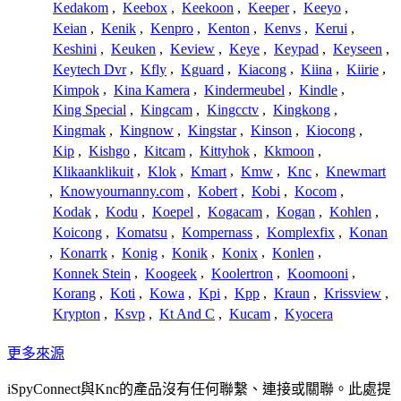
Kedakom
,
Keebox
,
Keekoon
,
Keeper
,
Keeyo
,
Keian
,
Kenik
,
Kenpro
,
Kenton
,
Kenvs
,
Kerui
,
Keshini
,
Keuken
,
Keview
,
Keye
,
Keypad
,
Keyseen
,
Keytech Dvr
,
Kfly
,
Kguard
,
Kiacong
,
Kiina
,
Kiirie
,
Kimpok
,
Kina Kamera
,
Kindermeubel
,
Kindle
,
King Special
,
Kingcam
,
Kingcctv
,
Kingkong
,
Kingmak
,
Kingnow
,
Kingstar
,
Kinson
,
Kiocong
,
Kip
,
Kishgo
,
Kitcam
,
Kittyhok
,
Kkmoon
,
Klikaanklikuit
,
Klok
,
Kmart
,
Kmw
,
Knc
,
Knewmart
,
Knowyournanny.com
,
Kobert
,
Kobi
,
Kocom
,
Kodak
,
Kodu
,
Koepel
,
Kogacam
,
Kogan
,
Kohlen
,
Koicong
,
Komatsu
,
Kompernass
,
Komplexfix
,
Konan
,
Konarrk
,
Konig
,
Konik
,
Konix
,
Konlen
,
Konnek Stein
,
Koogeek
,
Koolertron
,
Koomooni
,
Korang
,
Koti
,
Kowa
,
Kpi
,
Kpp
,
Kraun
,
Krissview
,
Krypton
,
Ksvp
,
Kt And C
,
Kucam
,
Kyocera
更多來源
iSpyConnect與Knc的產品沒有任何聯繫、連接或關聯。此處提