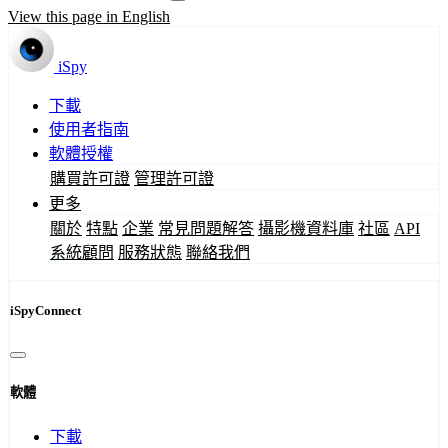
View this page in English
iSpy
下載
使用者指南
軟體授權
購買許可證
管理許可證
更多
關於
特點
企業
常見問題解答
攝影機資料庫
社區
API
系統顧問
服務狀態
聯絡我們
iSpyConnect
軟體
下載