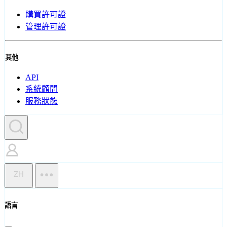
購買許可證
管理許可證
其他
API
系統顧問
服務狀態
ZH
語言