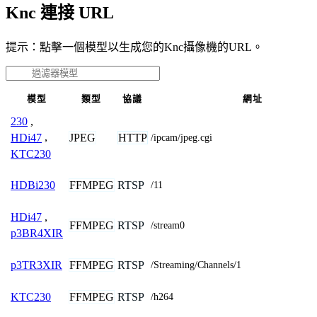
Knc 連接 URL
提示：點擊一個模型以生成您的Knc攝像機的URL。
模型
類型
協議
網址
230
,
JPEG
HTTP
HDi47
,
/ipcam/jpeg.cgi
KTC230
FFMPEG
RTSP
HDBi230
/11
HDi47
,
FFMPEG
RTSP
/stream0
p3BR4XIR
FFMPEG
RTSP
p3TR3XIR
/Streaming/Channels/1
FFMPEG
RTSP
KTC230
/h264