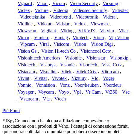
Vguard
,
Vhod
,
Vicom
,
Vicon Security
,
Vicsung
,
Victex
,
Victure
,
Videoiq
,
Videosec Security
,
Videotec
,
Videoteknika
,
Videotrend
,
Videotronik
,
Videra
,
Vidiline
,
Vido.at
,
Vidstar
,
Vidux
,
Viewmax
,
Viewscan
,
Vigilant
,
Viking
,
VIKVIZ
,
Vikylin
,
Vilar
,
Vimar
,
Vimicro
,
Vimtag
,
Vimtech
,
Viofo
,
Vip Vision
,
Vipcam
,
Viral
,
Visicom
,
Vision
,
Vision Digi
,
Vision Gs
,
Vision Hi-tech Co
,
Visioncool Cctv
,
Visionhitech Americas
,
Visionite
,
Visionstar
,
Visionxip
,
Visiotech
,
Visiotys
,
Visonic
,
Visortech
,
Vista Cctv
,
Vistacam
,
Visualint
,
Vitek
,
Vitek Cctv
,
Vitorcam
,
Vivint
,
Vivitar
,
Vivotek
,
Viziuuy
,
Vlc
,
Voger
,
Vonnic
,
Vonnision
,
Vonz
,
Voor/keuken
,
Voordeur
,
Voyager
,
Voycam
,
Voyo
,
Vpl
,
Vr Cam
,
Vr360
,
Vsc
,
Vstarcam
,
Vta
,
Vtech
Più Fonti
* iSpyConnect non ha alcuna affiliazione, connessione o
associazione con i prodotti di Veho. I dettagli di connessione forniti
qui sono raccolti dalla comunità e potrebbero essere incompleti,