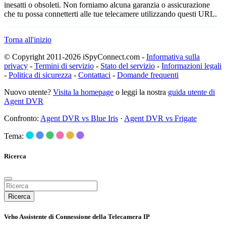
inesatti o obsoleti. Non forniamo alcuna garanzia o assicurazione
che tu possa connetterti alle tue telecamere utilizzando questi URL.
Torna all'inizio
© Copyright 2011-2026 iSpyConnect.com -
Informativa sulla
privacy
-
Termini di servizio
-
Stato del servizio
-
Informazioni legali
-
Politica di sicurezza
-
Contattaci
-
Domande frequenti
Nuovo utente?
Visita la homepage
o leggi la nostra
guida utente di
Agent DVR
Confronto:
Agent DVR vs Blue Iris
·
Agent DVR vs Frigate
Tema:
Ricerca
Ricerca
Veho Assistente di Connessione della Telecamera IP