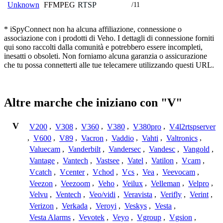
FFMPEG
RTSP
Unknown
/11
* iSpyConnect non ha alcuna affiliazione, connessione o
associazione con i prodotti di Veho. I dettagli di connessione forniti
qui sono raccolti dalla comunità e potrebbero essere incompleti,
inesatti o obsoleti. Non forniamo alcuna garanzia o assicurazione
che tu possa connetterti alle tue telecamere utilizzando questi URL.
Altre marche che iniziano con "V"
V
V200
,
V308
,
V360
,
V380
,
V380pro
,
V4l2rtspserver
,
V600
,
V89
,
Vacron
,
Vaddio
,
Vahti
,
Valtronics
,
Valuecam
,
Vanderbilt
,
Vandersec
,
Vandesc
,
Vangold
,
Vantage
,
Vantech
,
Vastsee
,
Vatel
,
Vatilon
,
Vcam
,
Vcatch
,
Vcenter
,
Vchod
,
Vcs
,
Vea
,
Veevocam
,
Veezon
,
Veezoom
,
Veho
,
Veilux
,
Velleman
,
Velpro
,
Velvu
,
Ventech
,
Veo/vidi
,
Veravista
,
Verifly
,
Verint
,
Verizon
,
Verkada
,
Veroyi
,
Veskys
,
Vesta
,
Vesta Alarms
,
Vevotek
,
Veyo
,
Vgroup
,
Vgsion
,