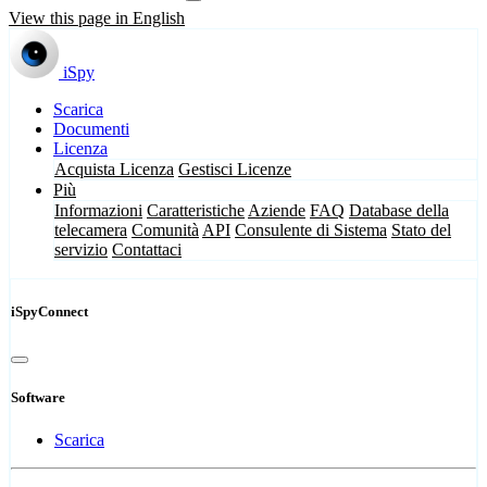
View this page in English
iSpy
Scarica
Documenti
Licenza
Acquista Licenza
Gestisci Licenze
Più
Informazioni
Caratteristiche
Aziende
FAQ
Database della
telecamera
Comunità
API
Consulente di Sistema
Stato del
servizio
Contattaci
iSpyConnect
Software
Scarica